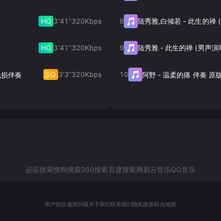
HQ
3‘41’‘
320
Kbps
8
陆秀雅,白倾若
-
HQ
3‘41’‘
320
Kbps
9
陆秀雅
-
此生的禅 (男声演
SQ
3‘3’‘
320
Kbps
10
无损伴奏
阿野
-
温柔的痛 伴奏 原
必应搜索
搜狗搜索
360搜索
百度搜索
网易云音乐
QQ音乐
用户协议
版权问题
关于我们
联系我们
隐私政策
站点地图