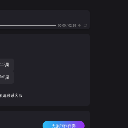
00:00
/
02:28
个半调
个半调
损请联系客服
无损制作伴奏