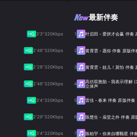
最新伴奏
HQ
3‘3’‘
320
Kbps
1
叶启田
-
爱拼才会赢 伴奏
HQ
2‘46’‘
320
Kbps
2
黄霄雲
-
愿你 伴奏 原版伴
HQ
2‘28’‘
320
Kbps
3
黄霄雲
-
娃儿！莫怕 伴奏 
高仿双胞胎
-
我表示理解 (
HQ
2‘46’‘
320
Kbps
4
立体声
HQ
3‘4’‘
320
Kbps
5
雷佳
-
春来 伴奏 原版伴奏
HQ
2‘29’‘
320
Kbps
6
陈楚生
-
庙堂之外 伴奏 原
HQ
3‘4’‘
320
Kbps
7
陈柏宇
-
你来自哪颗星 伴