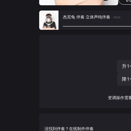
杰尼龟 伴奏 立体声纯伴奏
- Aioz
升1
降1
变调操作需
没找到伴奏？在线制作伴奏