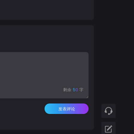
剩余
50
字
发表评论