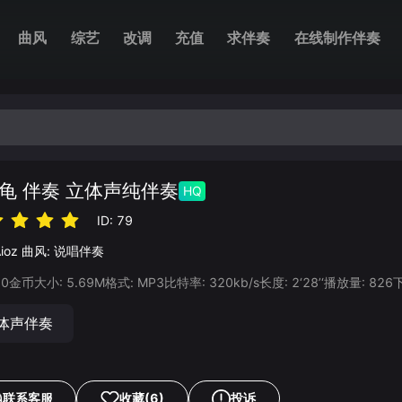
曲风
综艺
改调
充值
求伴奏
在线制作伴奏
龟 伴奏 立体声纯伴奏
HQ
ID:
79
ioz
曲风:
说唱伴奏
20
金币
大小:
5.69
M
格式:
MP3
比特率:
320
kb/s
长度:
2‘28’‘
播放量:
826
体声伴奏
联系客服
收藏
(6)
投诉