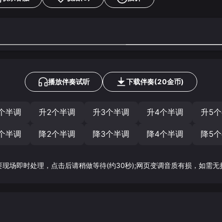
播放伴奏试听
下载
伴奏
(
20
金币)
个半调
升2个半调
升3个半调
升4个半调
升5
个半调
降2个半调
降3个半调
降4个半调
降5
要现场即时处理，点击后请稍做等待(约30秒);网页变调音质有损，如需无