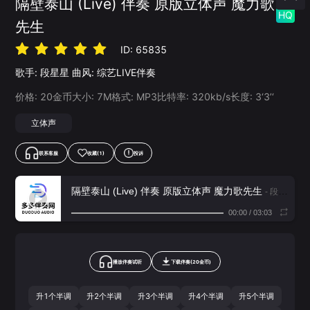
隔壁泰山 (Live) 伴奏 原版立体声 魔力歌
HQ
先生
ID:
65835
歌手:
段星星
曲风:
综艺LIVE伴奏
价格:
20
金币
大小:
7
M
格式:
MP3
比特率:
320
kb/s
长度:
3‘3’‘
立体声
联系客服
收藏
(1)
投诉
隔壁泰山 (Live) 伴奏 原版立体声 魔力歌先生
- 段星星
00:00
/
03:03
播放伴奏试听
下载
伴奏
(
20
金币)
升1个半调
升2个半调
升3个半调
升4个半调
升5个半调