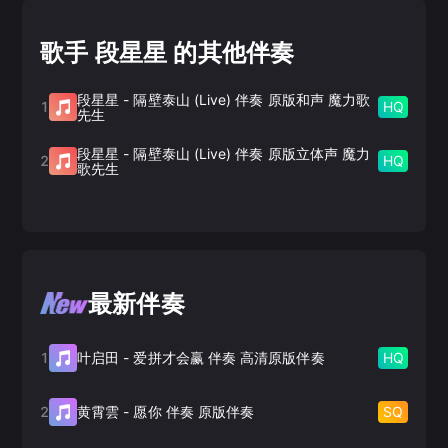
歌手 段星星 的其他伴奏
段星星
-
隔壁泰山 (Live) 伴奏 原版和声 魔力歌
1
HQ
先生
段星星
-
隔壁泰山 (Live) 伴奏 原版立体声 魔力
2
HQ
歌先生
最新伴奏
1
HQ
叶启田
-
爱拼才会赢 伴奏 高清原版伴奏
2
SQ
黄霄雲
-
愿你 伴奏 原版伴奏