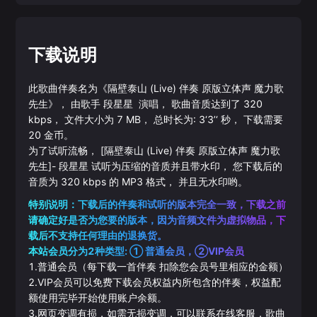
下载说明
此歌曲伴奏名为《
隔壁泰山 (Live) 伴奏 原版立体声 魔力歌
先生
》， 由歌手
段星星
演唱， 歌曲音质达到了
320
kbps， 文件大小为
7
MB， 总时长为:
3‘3’‘
秒， 下载需要
20
金币。
为了试听流畅，
[隔壁泰山 (Live) 伴奏 原版立体声 魔力歌
先生]
-
段星星
试听为压缩的音质并且带水印， 您下载后的
音质为
320
kbps 的
MP3
格式， 并且无水印哟。
特别说明：下载后的伴奏和试听的版本完全一致，下载之前
请确定好是否为您要的版本，因为音频文件为虚拟物品，下
载后不支持任何理由的退换货。
本站会员分为2种类型: ① 普通会员，②VIP会员
1.普通会员（每下载一首伴奏 扣除您会员号里相应的金额）
2.VIP会员可以免费下载会员权益内所包含的伴奏，权益配
额使用完毕开始使用账户余额。
3.网页变调有损，如需无损变调，可以联系在线客服，歌曲