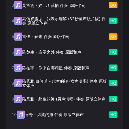
3
SQ
黄霄雲
-
娃儿！莫怕 伴奏 原版伴奏
高仿双胞胎
-
我表示理解 (32秒童声版片段) 伴
4
HQ
奏 原版立体声
5
SQ
雷佳
-
春来 伴奏 原版伴奏
6
HQ
陈楚生
-
庙堂之外 伴奏 原版和声
7
HQ
陈柏宇
-
你来自哪颗星 伴奏 原版和声
陆秀雅,白倾若
-
此生的禅 (女声演唱) 伴奏 原版
8
HQ
立体声
9
HQ
陆秀雅
-
此生的禅 (男声演唱) 伴奏 原版立体声
10
HQ
阿野
-
温柔的痛 伴奏 原版立体声