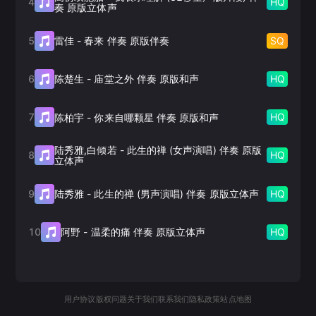
4
HQ
奏 原版立体声
5
SQ
雷佳
-
春来 伴奏 原版伴奏
6
HQ
陈楚生
-
庙堂之外 伴奏 原版和声
7
HQ
陈柏宇
-
你来自哪颗星 伴奏 原版和声
陆秀雅,白倾若
-
此生的禅 (女声演唱) 伴奏 原版
8
HQ
立体声
9
HQ
陆秀雅
-
此生的禅 (男声演唱) 伴奏 原版立体声
10
HQ
阿野
-
温柔的痛 伴奏 原版立体声
用户协议
版权问题
关于我们
联系我们
隐私政策
站点地图