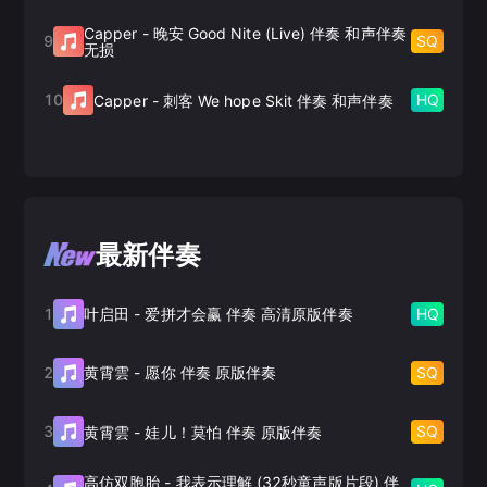
Capper
-
晚安 Good Nite (Live) 伴奏 和声伴奏
9
SQ
无损
10
HQ
Capper
-
刺客 We hope Skit 伴奏 和声伴奏
最新伴奏
1
HQ
叶启田
-
爱拼才会赢 伴奏 高清原版伴奏
2
SQ
黄霄雲
-
愿你 伴奏 原版伴奏
3
SQ
黄霄雲
-
娃儿！莫怕 伴奏 原版伴奏
高仿双胞胎
-
我表示理解 (32秒童声版片段) 伴