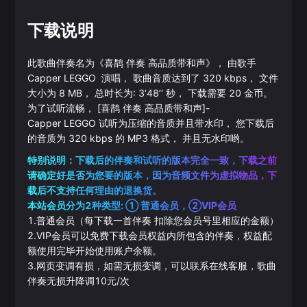
下载说明
此歌曲伴奏名为《
喜鹊 伴奏 高品质带和声
》， 由歌手
Capper
LEGGO
演唱， 歌曲音质达到了
320
kbps， 文件
大小为
8
MB， 总时长为:
3‘48’‘
秒， 下载需要
20
金币。
为了试听流畅，
[喜鹊 伴奏 高品质带和声]
-
Capper
LEGGO
试听为压缩的音质并且带水印， 您下载后
的音质为
320
kbps 的
MP3
格式， 并且无水印哟。
特别说明：下载后的伴奏和试听的版本完全一致，下载之前
请确定好是否为您要的版本，因为音频文件为虚拟物品，下
载后不支持任何理由的退换货。
本站会员分为2种类型: ① 普通会员，②VIP会员
1.普通会员（每下载一首伴奏 扣除您会员号里相应的金额）
2.VIP会员可以免费下载会员权益内所包含的伴奏，权益配
额使用完毕开始使用账户余额。
3.网页变调有损，如需无损变调，可以联系在线客服，歌曲
伴奏无损升降调10元/次