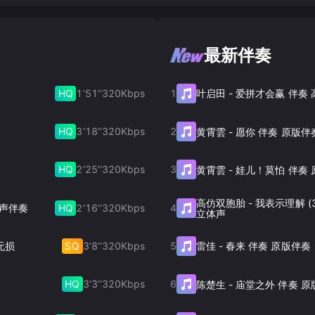
最新伴奏
HQ
1‘51’‘
320
Kbps
1
叶启田
-
爱拼才会赢 伴奏
HQ
3‘18’‘
320
Kbps
2
黄霄雲
-
愿你 伴奏 原版伴
HQ
2‘25’‘
320
Kbps
3
黄霄雲
-
娃儿！莫怕 伴奏 
高仿双胞胎
-
我表示理解 (
HQ
2‘16’‘
320
Kbps
4
和声伴奏
立体声
SQ
3‘8’‘
320
Kbps
5
无损
雷佳
-
春来 伴奏 原版伴奏
HQ
3‘3’‘
320
Kbps
6
陈楚生
-
庙堂之外 伴奏 原