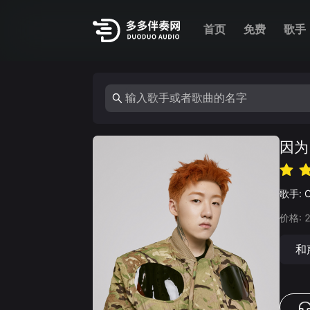
首页
免费
歌手
因为
歌手:
价格:
和