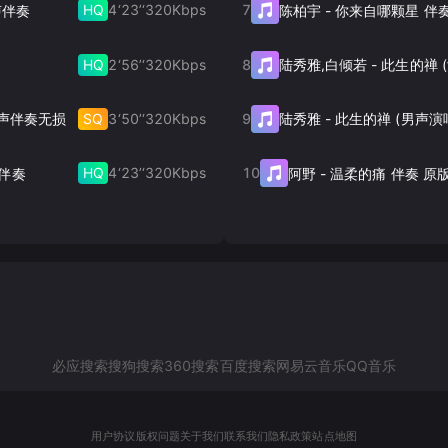
HQ
4‘23’‘
320
Kbps
7
体声伴奏
陈柏宇
-
你来自哪颗星 伴
HQ
2‘56’‘
320
Kbps
8
陆秀雅,白倾若
-
SQ
3‘50’‘
320
Kbps
9
奏 和声伴奏无损
陆秀雅
-
此生的禅 (男声演
HQ
4‘23’‘
320
Kbps
10
声伴奏
阿野
-
温柔的痛 伴奏 原
必应搜索
搜狗搜索
360搜索
百度搜索
网易云音乐
QQ音乐
用户协议
版权问题
关于我们
联系我们
隐私政策
站点地图