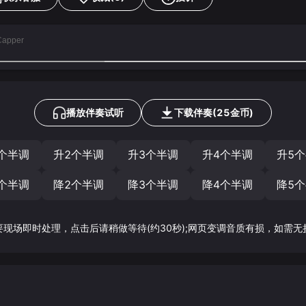
Capper
播放伴奏试听
下载
伴奏
(
25
金币)
个半调
升2个半调
升3个半调
升4个半调
升5
个半调
降2个半调
降3个半调
降4个半调
降5
要现场即时处理，点击后请稍做等待(约30秒);网页变调音质有损，如需无