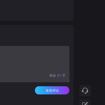
剩余
50
字
发表评论