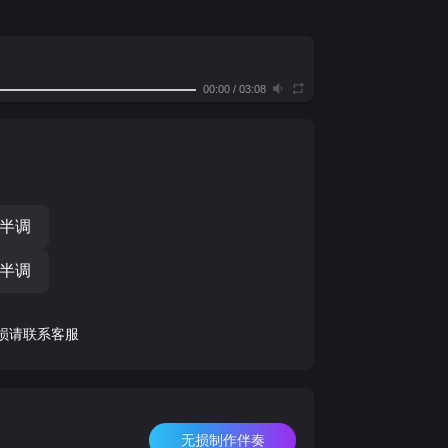
00:00
/
03:08
个半调
个半调
损请联系客服
无损制作伴奏