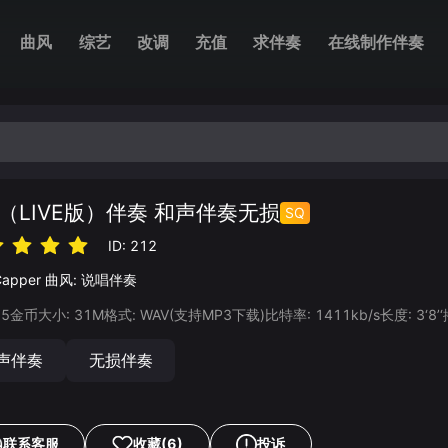
曲风
综艺
改调
充值
求伴奏
在线制作伴奏
（LIVE版）伴奏 和声伴奏无损
SQ
ID:
212
Capper
曲风:
说唱伴奏
25
金币
大小:
31
M
格式:
WAV
(支持MP3下载)
比特率:
1411
kb/s
长度:
3‘8’‘
声伴奏
无损伴奏
联系客服
收藏
(6)
投诉