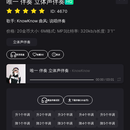
唯一 伴奏 立体声伴奏
HQ
ID:
4670
歌手:
KnowKnow
曲风:
说唱伴奏
价格:
20
金币
大小:
6
M
格式:
MP3
比特率:
320
kb/s
长度:
3‘1’‘
立体声伴奏
联系客服
收藏
(6)
投诉
唯一 伴奏 立体声伴奏
- KnowKnow
00:00
/
03:01
播放伴奏试听
下载
伴奏
(
20
金币)
升1个半调
升2个半调
升3个半调
升4个半调
升5个半调
降1个半调
降2个半调
降3个半调
降4个半调
降5个半调