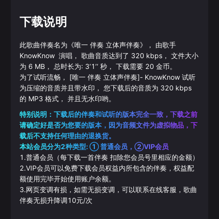
下载说明
此歌曲伴奏名为《
唯一 伴奏 立体声伴奏
》， 由歌手
KnowKnow
演唱， 歌曲音质达到了
320
kbps， 文件大小
为
6
MB， 总时长为:
3‘1’‘
秒， 下载需要
20
金币。
为了试听流畅，
[唯一 伴奏 立体声伴奏]
-
KnowKnow
试听
为压缩的音质并且带水印， 您下载后的音质为
320
kbps
的
MP3
格式， 并且无水印哟。
特别说明：下载后的伴奏和试听的版本完全一致，下载之前
请确定好是否为您要的版本，因为音频文件为虚拟物品，下
载后不支持任何理由的退换货。
本站会员分为2种类型: ① 普通会员，②VIP会员
1.普通会员（每下载一首伴奏 扣除您会员号里相应的金额）
2.VIP会员可以免费下载会员权益内所包含的伴奏，权益配
额使用完毕开始使用账户余额。
3.网页变调有损，如需无损变调，可以联系在线客服，歌曲
伴奏无损升降调10元/次