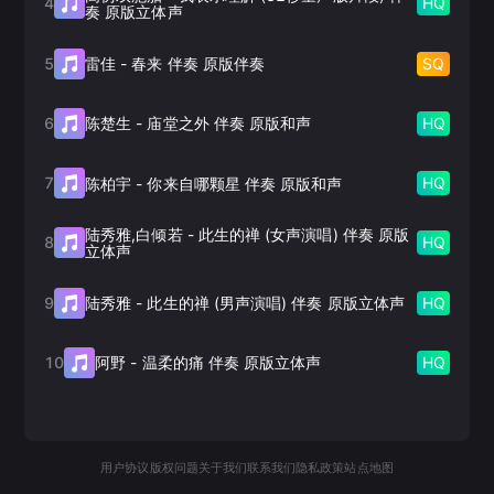
4
HQ
奏 原版立体声
5
SQ
雷佳
-
春来 伴奏 原版伴奏
6
HQ
陈楚生
-
庙堂之外 伴奏 原版和声
7
HQ
陈柏宇
-
你来自哪颗星 伴奏 原版和声
陆秀雅,白倾若
-
此生的禅 (女声演唱) 伴奏 原版
8
HQ
立体声
9
HQ
陆秀雅
-
此生的禅 (男声演唱) 伴奏 原版立体声
10
HQ
阿野
-
温柔的痛 伴奏 原版立体声
用户协议
版权问题
关于我们
联系我们
隐私政策
站点地图