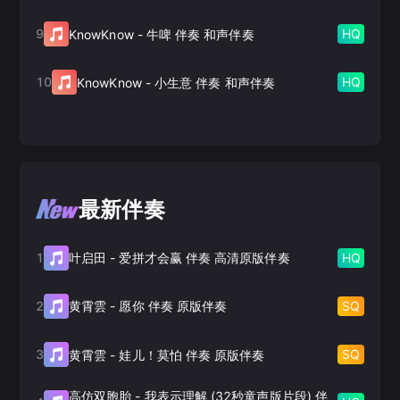
9
HQ
KnowKnow
-
牛啤 伴奏 和声伴奏
10
HQ
KnowKnow
-
小生意 伴奏 和声伴奏
最新伴奏
1
HQ
叶启田
-
爱拼才会赢 伴奏 高清原版伴奏
2
SQ
黄霄雲
-
愿你 伴奏 原版伴奏
3
SQ
黄霄雲
-
娃儿！莫怕 伴奏 原版伴奏
高仿双胞胎
-
我表示理解 (32秒童声版片段) 伴