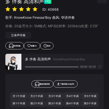
多 伴奏 高清和声
HQ
ID:
40668
歌手:
KnowKnow
Finesse'Boy
曲风:
华语伴奏
价格:
20
金币
大小:
5
M
格式:
MP3
比特率:
320
kb/s
长度:
2‘29’‘
立体声伴奏
联系客服
收藏
(3)
投诉
多 伴奏 高清和声
- KnowKnow,Finesse'Boy
00:00
/
02:29
播放伴奏试听
下载
伴奏
(
20
金币)
升1个半调
升2个半调
升3个半调
升4个半调
升5个半调
降1个半调
降2个半调
降3个半调
降4个半调
降5个半调