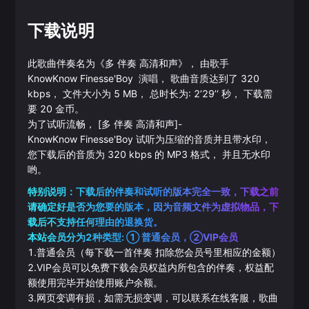
下载说明
此歌曲伴奏名为《
多 伴奏 高清和声
》， 由歌手
KnowKnow
Finesse'Boy
演唱， 歌曲音质达到了
320
kbps， 文件大小为
5
MB， 总时长为:
2‘29’‘
秒， 下载需
要
20
金币。
为了试听流畅，
[多 伴奏 高清和声]
-
KnowKnow
Finesse'Boy
试听为压缩的音质并且带水印，
您下载后的音质为
320
kbps 的
MP3
格式， 并且无水印
哟。
特别说明：下载后的伴奏和试听的版本完全一致，下载之前
请确定好是否为您要的版本，因为音频文件为虚拟物品，下
载后不支持任何理由的退换货。
本站会员分为2种类型: ① 普通会员，②VIP会员
1.普通会员（每下载一首伴奏 扣除您会员号里相应的金额）
2.VIP会员可以免费下载会员权益内所包含的伴奏，权益配
额使用完毕开始使用账户余额。
3.网页变调有损，如需无损变调，可以联系在线客服，歌曲