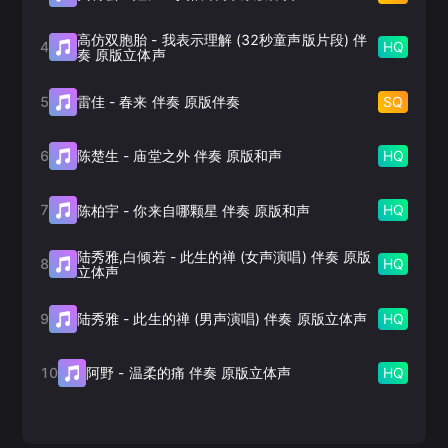
高仿双胞胎
-
我表示理解 (32秒童声版片段) 伴
4
HQ
奏 原版立体声
5
SQ
雷佳
-
春来 伴奏 原版伴奏
6
HQ
陈楚生
-
庙堂之外 伴奏 原版和声
7
HQ
陈柏宇
-
你来自哪颗星 伴奏 原版和声
陆秀雅,白倾若
-
此生的禅 (女声演唱) 伴奏 原版
8
HQ
立体声
9
HQ
陆秀雅
-
此生的禅 (男声演唱) 伴奏 原版立体声
10
HQ
阿野
-
温柔的痛 伴奏 原版立体声