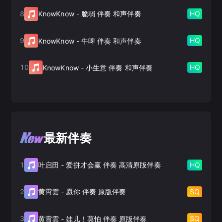
8
HQ
KnowKnow
-
脆弱 伴奏 和声伴奏
9
HQ
KnowKnow
-
牛啤 伴奏 和声伴奏
10
HQ
KnowKnow
-
小生意 伴奏 和声伴奏
最新伴奏
1
HQ
叶启田
-
爱拼才会赢 伴奏 高清原版伴奏
2
SQ
黄霄雲
-
愿你 伴奏 原版伴奏
3
SQ
黄霄雲
-
娃儿！莫怕 伴奏 原版伴奏