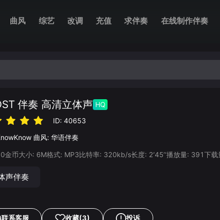
曲风
综艺
改调
充值
求伴奏
在线制作伴奏
OST 伴奏 高清立体声
HQ
ID:
40653
KnowKnow
曲风:
华语伴奏
20
金币
大小:
6
M
格式:
MP3
比特率:
320
kb/s
长度:
2‘45’‘
播放量:
391
下载
体声伴奏
联系客服
收藏
(3)
投诉