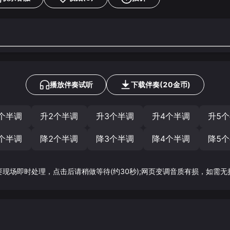
播放伴奏试听
下载
伴奏
(
20
金币)
个半调
升2个半调
升3个半调
升4个半调
升5
个半调
降2个半调
降3个半调
降4个半调
降5
要现场即时处理，点击后请稍做等待(约30秒);网页变调音质有损，如需无