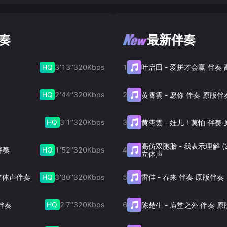
伴奏
最新伴奏
HQ
3‘13’‘
320
Kbps
1
叶启田
-
爱拼才会赢 伴奏
HQ
2‘44’‘
320
Kbps
2
黄霄雲
-
愿你 伴奏 原版伴
HQ
3‘1’‘
320
Kbps
3
黄霄雲
-
娃儿！莫怕 伴奏 
高仿双胞胎
-
我表示理解 (
HQ
1‘52’‘
320
Kbps
4
伴奏
立体声
HQ
3‘30’‘
320
Kbps
5
伴奏 立体声伴奏
雷佳
-
春来 伴奏 原版伴奏
HQ
2‘7’‘
320
Kbps
6
声伴奏
陈楚生
-
庙堂之外 伴奏 原