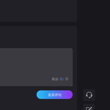
剩余
50
字
发表评论