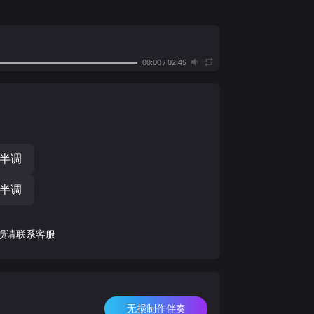
00:00
/
02:45
个半调
个半调
损请联系客服
无损制作伴奏