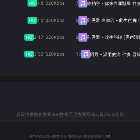
HQ
4‘8’‘
320
Kbps
7
陈柏宇
-
你来自哪颗星 伴
HQ
4‘2’‘
320
Kbps
8
陆秀雅,白倾若
-
HQ
2‘17’‘
320
Kbps
9
陆秀雅
-
此生的禅 (男声演
HQ
3‘39’‘
320
Kbps
10
阿野
-
温柔的痛 伴奏 原
必应搜索
搜狗搜索
360搜索
百度搜索
网易云音乐
QQ音乐
用户协议
版权问题
关于我们
联系我们
隐私政策
站点地图