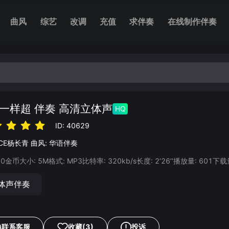
曲风
综艺
改调
充值
求伴奏
在线制作伴奏
一样超 伴奏 高清立体声
HQ
ID:
40629
ICE杨长青
曲风:
华语伴奏
20
金币
大小:
5
M
格式:
MP3
比特率:
320
kb/s
长度:
2‘26’‘
播放量:
601
下载
体声伴奏
联系客服
收藏
(3)
投诉