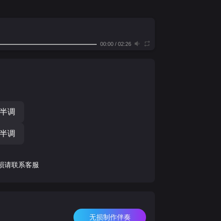
00:00
/
02:26
个半调
个半调
损请联系客服
无损制作伴奏