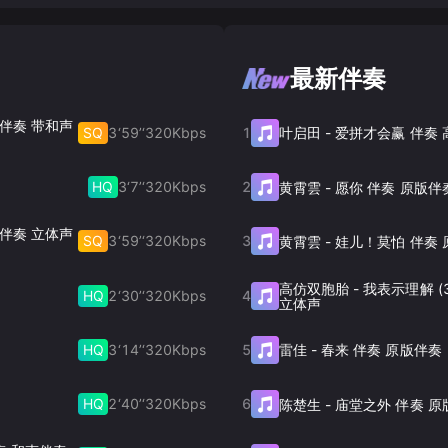
最新伴奏
e) 伴奏 带和声
SQ
3‘59’‘
320
Kbps
1
叶启田
-
爱拼才会赢 伴奏
HQ
3‘7’‘
320
Kbps
2
黄霄雲
-
愿你 伴奏 原版伴
e) 伴奏 立体声
SQ
3‘59’‘
320
Kbps
3
黄霄雲
-
娃儿！莫怕 伴奏 
高仿双胞胎
-
我表示理解 (
HQ
2‘30’‘
320
Kbps
4
立体声
HQ
3‘14’‘
320
Kbps
5
雷佳
-
春来 伴奏 原版伴奏
HQ
2‘40’‘
320
Kbps
6
陈楚生
-
庙堂之外 伴奏 原