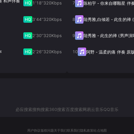
伴奏 和声伴奏
HQ
1‘18’‘
320
Kbps
7
陈柏宇
-
你来自哪颗星 伴
HQ
3‘44’‘
320
Kbps
8
陆秀雅,白倾若
-
HQ
2‘30’‘
320
Kbps
9
陆秀雅
-
此生的禅 (男声演
HQ
2‘26’‘
320
Kbps
10
声
阿野
-
温柔的痛 伴奏 原
必应搜索
搜狗搜索
360搜索
百度搜索
网易云音乐
QQ音乐
用户协议
版权问题
关于我们
联系我们
隐私政策
站点地图