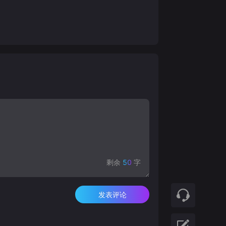
剩余
50
字
发表评论