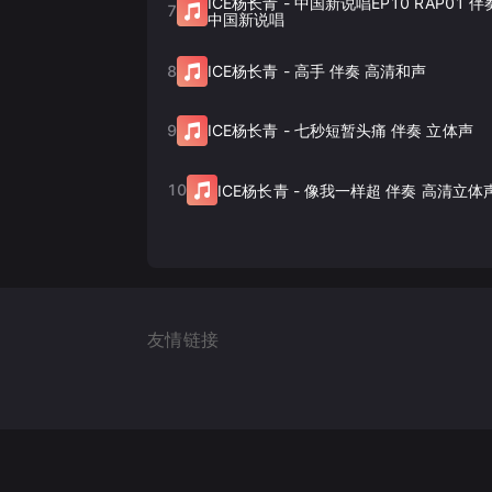
ICE杨长青
-
中国新说唱EP10 RAP01 
7
中国新说唱
8
ICE杨长青
-
高手 伴奏 高清和声
9
ICE杨长青
-
七秒短暂头痛 伴奏 立体声
10
ICE杨长青
-
像我一样超 伴奏 高清立体
友情链接