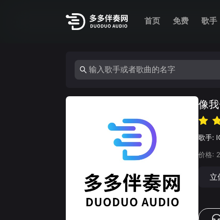
首页
免费
歌手
像我
歌手:
价格:
立