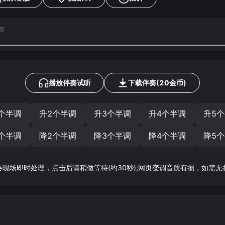
长青
播放伴奏试听
下载
伴奏
(
20
金币)
个半调
升2个半调
升3个半调
升4个半调
升5
个半调
降2个半调
降3个半调
降4个半调
降5
要现场即时处理，点击后请稍做等待(约30秒);网页变调音质有损，如需无