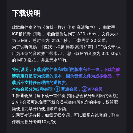
下载说明
此歌曲伴奏名为《
像我一样超 伴奏 高清和声
》， 由歌手
ICE杨长青
演唱， 歌曲音质达到了
320
kbps， 文件大小
为
5
MB， 总时长为:
2‘26’‘
秒， 下载需要
20
金币。
为了试听流畅，
[像我一样超 伴奏 高清和声]
-
ICE杨长青
试
听为压缩的音质并且带水印， 您下载后的音质为
320
kbps
的
MP3
格式， 并且无水印哟。
特别说明：下载后的伴奏和试听的版本完全一致，下载之前
请确定好是否为您要的版本，因为音频文件为虚拟物品，下
载后不支持任何理由的退换货。
本站会员分为2种类型: ① 普通会员，②VIP会员
1.普通会员（每下载一首伴奏 扣除您会员号里相应的金额）
2.VIP会员可以免费下载会员权益内所包含的伴奏，权益配
额使用完毕开始使用账户余额。
3.网页变调有损，如需无损变调，可以联系在线客服，歌曲
伴奏无损升降调10元/次