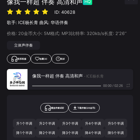
像我一样超 伴奏 高清和声
HQ
ID:
40628
歌手:
ICE杨长青
曲风:
华语伴奏
价格:
20
金币
大小:
5
M
格式:
MP3
比特率:
320
kb/s
长度:
2‘26’‘
立体声伴奏
联系客服
收藏
(3)
投诉
像我一样超 伴奏 高清和声
- ICE杨长青
00:00
/
02:26
播放伴奏试听
下载
伴奏
(
20
金币)
升1个半调
升2个半调
升3个半调
升4个半调
升5个半调
降1个半调
降2个半调
降3个半调
降4个半调
降5个半调