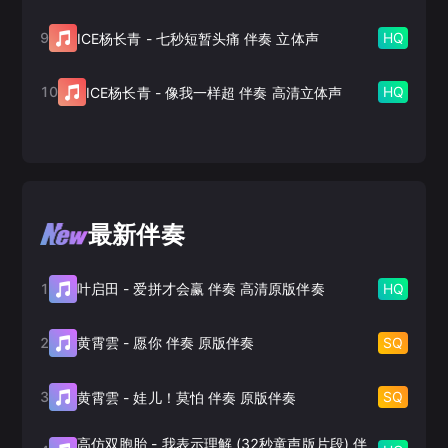
9
HQ
ICE杨长青
-
七秒短暂头痛 伴奏 立体声
10
HQ
ICE杨长青
-
像我一样超 伴奏 高清立体声
最新伴奏
1
HQ
叶启田
-
爱拼才会赢 伴奏 高清原版伴奏
2
SQ
黄霄雲
-
愿你 伴奏 原版伴奏
3
SQ
黄霄雲
-
娃儿！莫怕 伴奏 原版伴奏
高仿双胞胎
-
我表示理解 (32秒童声版片段) 伴