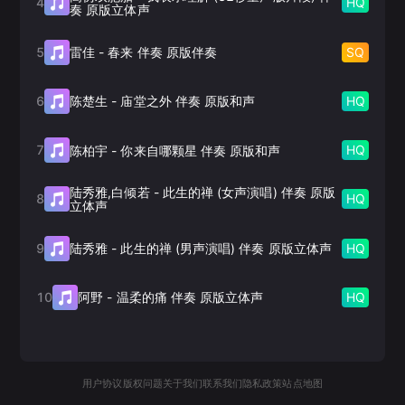
4
HQ
奏 原版立体声
5
SQ
雷佳
-
春来 伴奏 原版伴奏
6
HQ
陈楚生
-
庙堂之外 伴奏 原版和声
7
HQ
陈柏宇
-
你来自哪颗星 伴奏 原版和声
陆秀雅,白倾若
-
此生的禅 (女声演唱) 伴奏 原版
8
HQ
立体声
9
HQ
陆秀雅
-
此生的禅 (男声演唱) 伴奏 原版立体声
10
HQ
阿野
-
温柔的痛 伴奏 原版立体声
用户协议
版权问题
关于我们
联系我们
隐私政策
站点地图