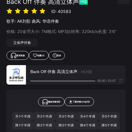
Back Off 伴奏 高清立体声
HQ
ID:
40583
歌手:
AK刘彰
曲风:
华语伴奏
价格:
20
金币
大小:
7
M
格式:
MP3
比特率:
320
kb/s
长度:
3‘6’‘
立体声伴奏
联系客服
收藏
(3)
投诉
Back Off 伴奏 高清立体声
- AK刘彰
00:00
/
03:07
播放伴奏试听
下载
伴奏
(
20
金币)
升1个半调
升2个半调
升3个半调
升4个半调
升5个半调
降1个半调
降2个半调
降3个半调
降4个半调
降5个半调