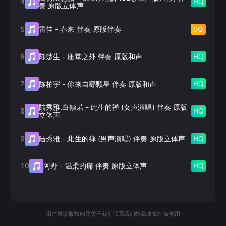
4
HQ
奏 原版立体声
5
SQ
雷佳
-
春来 伴奏 原版伴奏
6
HQ
陈楚生
-
庙堂之外 伴奏 原版和声
7
HQ
陈柏宇
-
你来自哪颗星 伴奏 原版和声
陆秀雅,白倾若
-
此生的禅 (女声演唱) 伴奏 原版
8
HQ
立体声
9
HQ
陆秀雅
-
此生的禅 (男声演唱) 伴奏 原版立体声
10
HQ
阿野
-
温柔的痛 伴奏 原版立体声
用户协议
版权问题
关于我们
联系我们
隐私政策
站点地图