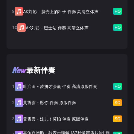
9
HQ
AK刘彰
-
脑壳上的种子 伴奏 高清立体声
10
HQ
AK刘彰
-
巴士站 伴奏 高清立体声
最新伴奏
1
HQ
叶启田
-
爱拼才会赢 伴奏 高清原版伴奏
2
SQ
黄霄雲
-
愿你 伴奏 原版伴奏
3
SQ
黄霄雲
-
娃儿！莫怕 伴奏 原版伴奏
高仿双胞胎
-
我表示理解 (32秒童声版片段) 伴