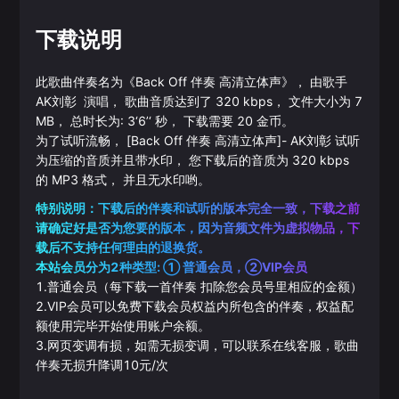
下载说明
此歌曲伴奏名为《
Back Off 伴奏 高清立体声
》， 由歌手
AK刘彰
演唱， 歌曲音质达到了
320
kbps， 文件大小为
7
MB， 总时长为:
3‘6’‘
秒， 下载需要
20
金币。
为了试听流畅，
[Back Off 伴奏 高清立体声]
-
AK刘彰
试听
为压缩的音质并且带水印， 您下载后的音质为
320
kbps
的
MP3
格式， 并且无水印哟。
特别说明：下载后的伴奏和试听的版本完全一致，下载之前
请确定好是否为您要的版本，因为音频文件为虚拟物品，下
载后不支持任何理由的退换货。
本站会员分为2种类型: ① 普通会员，②VIP会员
1.普通会员（每下载一首伴奏 扣除您会员号里相应的金额）
2.VIP会员可以免费下载会员权益内所包含的伴奏，权益配
额使用完毕开始使用账户余额。
3.网页变调有损，如需无损变调，可以联系在线客服，歌曲
伴奏无损升降调10元/次