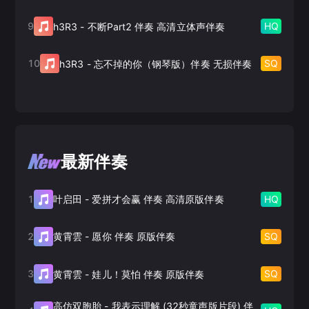
9
HQ
h3R3
-
不断Part2 伴奏 高清立体声伴奏
10
SQ
h3R3
-
忘不掉的你（钢琴版）伴奏 无损伴奏
最新伴奏
1
HQ
叶启田
-
爱拼才会赢 伴奏 高清原版伴奏
2
SQ
黄霄雲
-
愿你 伴奏 原版伴奏
3
SQ
黄霄雲
-
娃儿！莫怕 伴奏 原版伴奏
高仿双胞胎
-
我表示理解 (32秒童声版片段) 伴