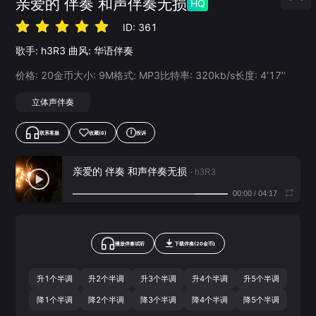
亲爱的 伴奏 和声伴奏无损
HQ
ID:
361
歌手:
h3R3
曲风:
华语伴奏
价格:
20
金币
大小:
9
M
格式:
MP3
比特率:
320
kb/s
长度:
4‘17’‘
立体声伴奏
联系客服
收藏
(6)
投诉
亲爱的 伴奏 和声伴奏无损
- h3R3
00:00
/
04:17
播放伴奏试听
下载
伴奏
(
20
金币)
升1个半调
升2个半调
升3个半调
升4个半调
升5个半调
降1个半调
降2个半调
降3个半调
降4个半调
降5个半调