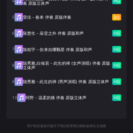
4
HQ
奏 原版立体声
5
SQ
雷佳
-
春来 伴奏 原版伴奏
6
HQ
陈楚生
-
庙堂之外 伴奏 原版和声
7
HQ
陈柏宇
-
你来自哪颗星 伴奏 原版和声
陆秀雅,白倾若
-
此生的禅 (女声演唱) 伴奏 原版
8
HQ
立体声
9
HQ
陆秀雅
-
此生的禅 (男声演唱) 伴奏 原版立体声
10
HQ
阿野
-
温柔的痛 伴奏 原版立体声
用户协议
版权问题
关于我们
联系我们
隐私政策
站点地图