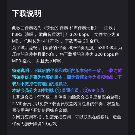
下载说明
此歌曲伴奏名为《
亲爱的 伴奏 和声伴奏无损
》， 由歌手
h3R3
演唱， 歌曲音质达到了
320
kbps， 文件大小为
9
MB， 总时长为:
4‘17’‘
秒， 下载需要
20
金币。
为了试听流畅，
[亲爱的 伴奏 和声伴奏无损]
-
h3R3
试听为
压缩的音质并且带水印， 您下载后的音质为
320
kbps 的
MP3
格式， 并且无水印哟。
特别说明：下载后的伴奏和试听的版本完全一致，下载之前
请确定好是否为您要的版本，因为音频文件为虚拟物品，下
载后不支持任何理由的退换货。
本站会员分为2种类型: ① 普通会员，②VIP会员
1.普通会员（每下载一首伴奏 扣除您会员号里相应的金额）
2.VIP会员可以免费下载会员权益内所包含的伴奏，权益配
额使用完毕开始使用账户余额。
3.网页变调有损，如需无损变调，可以联系在线客服，歌曲
伴奏无损升降调10元/次