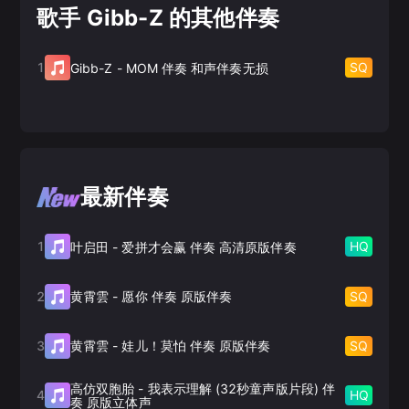
歌手 Gibb-Z 的其他伴奏
1
SQ
Gibb-Z
-
MOM 伴奏 和声伴奏无损
最新伴奏
1
HQ
叶启田
-
爱拼才会赢 伴奏 高清原版伴奏
2
SQ
黄霄雲
-
愿你 伴奏 原版伴奏
3
SQ
黄霄雲
-
娃儿！莫怕 伴奏 原版伴奏
高仿双胞胎
-
我表示理解 (32秒童声版片段) 伴
4
HQ
奏 原版立体声