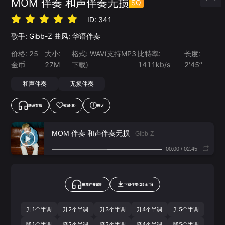
MOM 伴奏 和声伴奏无损
SQ
ID:
341
歌手:
Gibb-Z
曲风:
华语伴奏
价格:
25
大小:
格式:
WAV
(支持MP3
比特率:
长度:
金币
27
M
下载)
1411
kb/s
2‘45’‘
和声伴奏
无损伴奏
联系客服
收藏
(6)
投诉
MOM 伴奏 和声伴奏无损
- Gibb-Z
00:00
/
02:45
播放伴奏试听
下载
伴奏
(
25
金币)
升1个半调
升2个半调
升3个半调
升4个半调
升5个半调
降1个半调
降2个半调
降3个半调
降4个半调
降5个半调