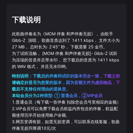
下载说明
此歌曲伴奏名为《
MOM 伴奏 和声伴奏无损
》， 由歌手
Gibb-Z
演唱， 歌曲音质达到了
1411
kbps， 文件大小为
27
MB， 总时长为:
2‘45’‘
秒， 下载需要
25
金币。
为了试听流畅，
[MOM 伴奏 和声伴奏无损]
-
Gibb-Z
试听
为压缩的音质并且带水印， 您下载后的音质为
1411
kbps
的
WAV
格式， 并且无水印哟。
特别说明：下载后的伴奏和试听的版本完全一致，下载之前
请确定好是否为您要的版本，因为音频文件为虚拟物品，下
载后不支持任何理由的退换货。
本站会员分为2种类型: ① 普通会员，②VIP会员
1.普通会员（每下载一首伴奏 扣除您会员号里相应的金额）
2.VIP会员可以免费下载会员权益内所包含的伴奏，权益配
额使用完毕开始使用账户余额。
3.网页变调有损，如需无损变调，可以联系在线客服，歌曲
伴奏无损升降调10元/次