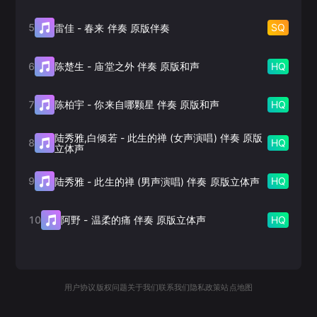
5
SQ
雷佳
-
春来 伴奏 原版伴奏
6
HQ
陈楚生
-
庙堂之外 伴奏 原版和声
7
HQ
陈柏宇
-
你来自哪颗星 伴奏 原版和声
陆秀雅,白倾若
-
此生的禅 (女声演唱) 伴奏 原版
8
HQ
立体声
9
HQ
陆秀雅
-
此生的禅 (男声演唱) 伴奏 原版立体声
10
HQ
阿野
-
温柔的痛 伴奏 原版立体声
用户协议
版权问题
关于我们
联系我们
隐私政策
站点地图