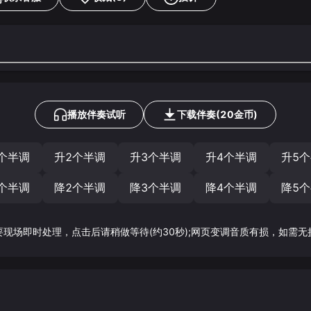
播放伴奏试听
下载
伴奏
(
20
金币)
个半调
升2个半调
升3个半调
升4个半调
升5
个半调
降2个半调
降3个半调
降4个半调
降5
要现场即时处理，点击后请稍做等待(约30秒);网页变调音质有损，如需无