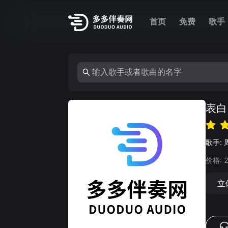
首页
免费
歌手
表白
歌手:
价格:
立