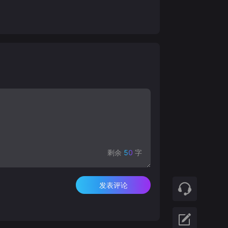
剩余
50
字
发表评论