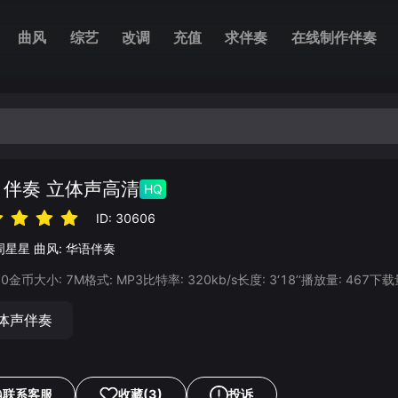
曲风
综艺
改调
充值
求伴奏
在线制作伴奏
 伴奏 立体声高清
HQ
ID:
30606
周星星
曲风:
华语伴奏
20
金币
大小:
7
M
格式:
MP3
比特率:
320
kb/s
长度:
3‘18’‘
播放量:
467
下载
体声伴奏
联系客服
收藏
(3)
投诉