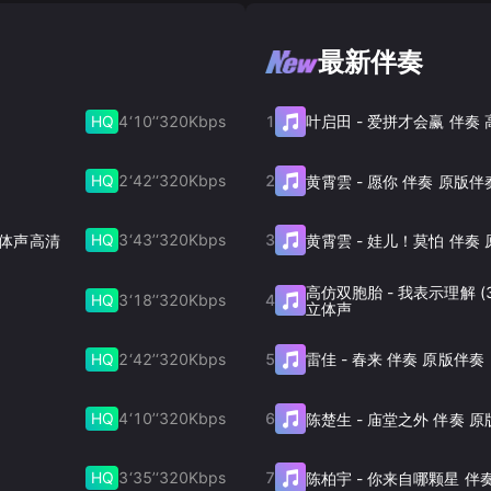
最新伴奏
HQ
4‘10’‘
320
Kbps
1
叶启田
-
爱拼才会赢 伴奏
HQ
2‘42’‘
320
Kbps
2
黄霄雲
-
愿你 伴奏 原版伴
HQ
3‘43’‘
320
Kbps
3
奏 立体声高清
黄霄雲
-
娃儿！莫怕 伴奏 
高仿双胞胎
-
我表示理解 (
HQ
3‘18’‘
320
Kbps
4
立体声
HQ
2‘42’‘
320
Kbps
5
雷佳
-
春来 伴奏 原版伴奏
HQ
4‘10’‘
320
Kbps
6
陈楚生
-
庙堂之外 伴奏 原
HQ
3‘35’‘
320
Kbps
7
陈柏宇
-
你来自哪颗星 伴