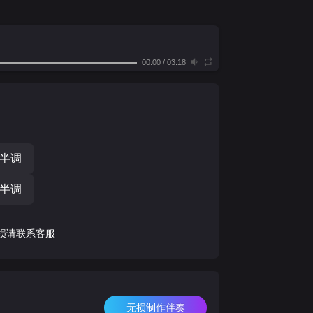
00:00
/
03:18
个半调
个半调
损请联系客服
无损制作伴奏