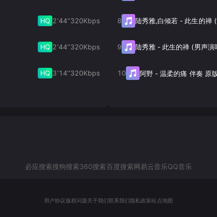
HQ
2‘44’‘
320
Kbps
8
陆秀雅,白倾若
-
HQ
2‘44’‘
320
Kbps
9
陆秀雅
-
此生的禅 (男声演
HQ
3‘14’‘
320
Kbps
10
阿野
-
温柔的痛 伴奏 原
必应搜索
搜狗搜索
360搜索
百度搜索
网易云音乐
QQ音乐
用户协议
版权问题
关于我们
联系我们
隐私政策
站点地图