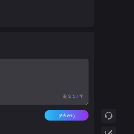
剩余
50
字
发表评论