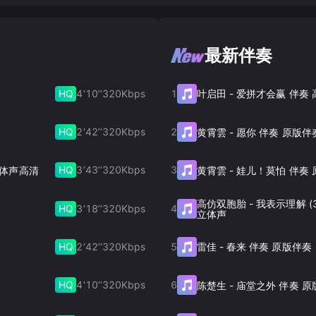
最新伴奏
HQ
4‘10’‘
320
Kbps
1
叶启田
-
爱拼才会赢 伴奏
HQ
2‘42’‘
320
Kbps
2
黄霄雲
-
愿你 伴奏 原版伴
HQ
3‘43’‘
320
Kbps
3
奏 立体声高清
黄霄雲
-
娃儿！莫怕 伴奏 
高仿双胞胎
-
我表示理解 (
HQ
3‘18’‘
320
Kbps
4
立体声
HQ
2‘42’‘
320
Kbps
5
雷佳
-
春来 伴奏 原版伴奏
HQ
4‘10’‘
320
Kbps
6
陈楚生
-
庙堂之外 伴奏 原