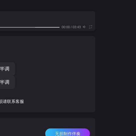
00:00
/
03:43
个半调
个半调
损请联系客服
无损制作伴奏