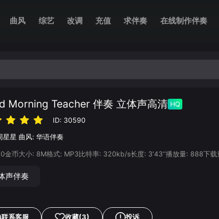
曲风
综艺
改调
充值
求伴奏
在线制作伴奏
d Morning Teacher 伴奏 立体声高清
HQ
ID:
30590
周星星
曲风:
华语伴奏
20
金币
大小:
8
M
格式:
MP3
比特率:
320
kb/s
长度:
3‘43’‘
播放量:
888
下载
体声伴奏
联系客服
收藏
(3)
投诉