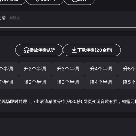
声高清
- 周星星
播放伴奏试听
下载
伴奏
(
20
金币)
个半调
升2个半调
升3个半调
升4个半调
升5
个半调
降2个半调
降3个半调
降4个半调
降5
要现场即时处理，点击后请稍做等待(约30秒);网页变调音质有损，如需无