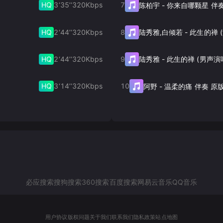
HQ
3‘35’‘
320
Kbps
7
陈柏宇
-
你来自哪颗星 伴
HQ
2‘44’‘
320
Kbps
8
陆秀雅,白倾若
-
HQ
2‘44’‘
320
Kbps
9
陆秀雅
-
此生的禅 (男声演
HQ
3‘14’‘
320
Kbps
10
阿野
-
温柔的痛 伴奏 原
必应搜索
搜狗搜索
360搜索
百度搜索
网易云音乐
QQ音乐
用户协议
版权问题
关于我们
联系我们
隐私政策
站点地图