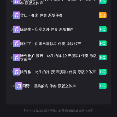
4
HQ
奏 原版立体声
5
SQ
雷佳
-
春来 伴奏 原版伴奏
6
HQ
陈楚生
-
庙堂之外 伴奏 原版和声
7
HQ
陈柏宇
-
你来自哪颗星 伴奏 原版和声
陆秀雅,白倾若
-
此生的禅 (女声演唱) 伴奏 原版
8
HQ
立体声
9
HQ
陆秀雅
-
此生的禅 (男声演唱) 伴奏 原版立体声
10
HQ
阿野
-
温柔的痛 伴奏 原版立体声
用户协议
版权问题
关于我们
联系我们
隐私政策
站点地图