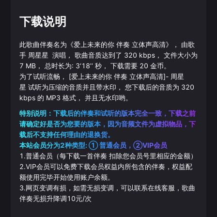
下载说明
此歌曲伴奏名为《
爱上未来的你 伴奏 立体声高清
》， 由歌
手
周星星
演唱， 歌曲音质达到了
320
kbps， 文件大小为
7
MB， 总时长为:
3‘18’‘
秒， 下载需要
20
金币。
为了试听流畅，
[爱上未来的你 伴奏 立体声高清]
-
周星
星
试听为压缩的音质并且带水印， 您下载后的音质为
320
kbps 的
MP3
格式， 并且无水印哟。
特别说明：下载后的伴奏和试听的版本完全一致，下载之前
请确定好是否为您要的版本，因为音频文件为虚拟物品，下
载后不支持任何理由的退换货。
本站会员分为2种类型: ① 普通会员，②VIP会员
1.普通会员（每下载一首伴奏 扣除您会员号里相应的金额）
2.VIP会员可以免费下载会员权益内所包含的伴奏，权益配
额使用完毕开始使用账户余额。
3.网页变调有损，如需无损变调，可以联系在线客服，歌曲
伴奏无损升降调10元/次