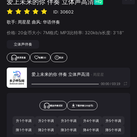
爱上未来的你 伴奏 立体声高清
HQ
ID:
30602
歌手:
周星星
曲风:
华语伴奏
价格:
20
金币
大小:
7
M
格式:
MP3
比特率:
320
kb/s
长度:
3‘18’‘
立体声伴奏
联系客服
收藏
(3)
投诉
爱上未来的你 伴奏 立体声高清
- 周星星
00:00
/
03:19
播放伴奏试听
下载
伴奏
(
20
金币)
升1个半调
升2个半调
升3个半调
升4个半调
升5个半调
降1个半调
降2个半调
降3个半调
降4个半调
降5个半调