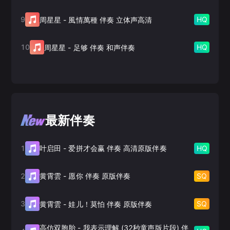
9
HQ
周星星
-
風情萬種 伴奏 立体声高清
10
HQ
周星星
-
足够 伴奏 和声伴奏
最新伴奏
1
HQ
叶启田
-
爱拼才会赢 伴奏 高清原版伴奏
2
SQ
黄霄雲
-
愿你 伴奏 原版伴奏
3
SQ
黄霄雲
-
娃儿！莫怕 伴奏 原版伴奏
高仿双胞胎
-
我表示理解 (32秒童声版片段) 伴