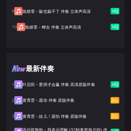
9
HQ
陈婧霏
-
躲也躲不了 伴奏 立体声高清
10
HQ
陈婧霏
-
蝉女 伴奏 立体声高清
最新伴奏
1
HQ
叶启田
-
爱拼才会赢 伴奏 高清原版伴奏
2
SQ
黄霄雲
-
愿你 伴奏 原版伴奏
3
SQ
黄霄雲
-
娃儿！莫怕 伴奏 原版伴奏
高仿双胞胎
-
我表示理解 (32秒童声版片段) 伴