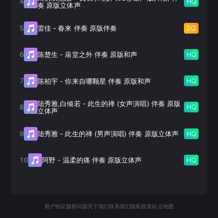
4
HQ
奏 原版立体声
5
SQ
雷佳
-
春来 伴奏 原版伴奏
6
HQ
陈楚生
-
庙堂之外 伴奏 原版和声
7
HQ
陈柏宇
-
你来自哪颗星 伴奏 原版和声
陆秀雅,白倾若
-
此生的禅 (女声演唱) 伴奏 原版
8
HQ
立体声
9
HQ
陆秀雅
-
此生的禅 (男声演唱) 伴奏 原版立体声
10
HQ
阿野
-
温柔的痛 伴奏 原版立体声
用户协议
版权问题
关于我们
联系我们
隐私政策
站点地图