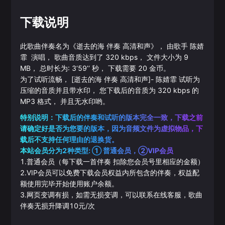
下载说明
此歌曲伴奏名为《
逝去的海 伴奏 高清和声
》， 由歌手
陈婧
霏
演唱， 歌曲音质达到了
320
kbps， 文件大小为
9
MB， 总时长为:
3‘59’‘
秒， 下载需要
20
金币。
为了试听流畅，
[逝去的海 伴奏 高清和声]
-
陈婧霏
试听为
压缩的音质并且带水印， 您下载后的音质为
320
kbps 的
MP3
格式， 并且无水印哟。
特别说明：下载后的伴奏和试听的版本完全一致，下载之前
请确定好是否为您要的版本，因为音频文件为虚拟物品，下
载后不支持任何理由的退换货。
本站会员分为2种类型: ① 普通会员，②VIP会员
1.普通会员（每下载一首伴奏 扣除您会员号里相应的金额）
2.VIP会员可以免费下载会员权益内所包含的伴奏，权益配
额使用完毕开始使用账户余额。
3.网页变调有损，如需无损变调，可以联系在线客服，歌曲
伴奏无损升降调10元/次