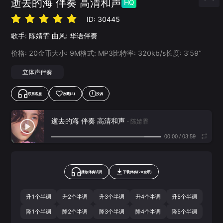
逝去的海 伴奏 高清和声
HQ
ID:
30445
歌手:
陈婧霏
曲风:
华语伴奏
价格:
20
金币
大小:
9
M
格式:
MP3
比特率:
320
kb/s
长度:
3‘59’‘
立体声伴奏
联系客服
收藏
(3)
投诉
逝去的海 伴奏 高清和声
- 陈婧霏
00:00
/
03:59
播放伴奏试听
下载
伴奏
(
20
金币)
升1个半调
升2个半调
升3个半调
升4个半调
升5个半调
降1个半调
降2个半调
降3个半调
降4个半调
降5个半调