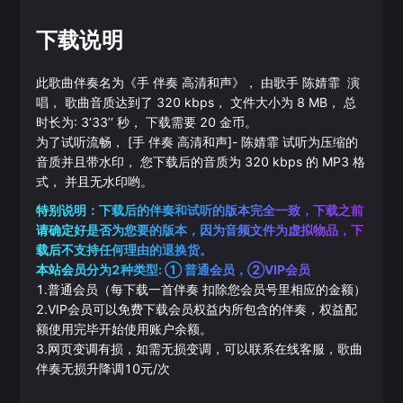
下载说明
此歌曲伴奏名为《
手 伴奏 高清和声
》， 由歌手
陈婧霏
演
唱， 歌曲音质达到了
320
kbps， 文件大小为
8
MB， 总
时长为:
3‘33’‘
秒， 下载需要
20
金币。
为了试听流畅，
[手 伴奏 高清和声]
-
陈婧霏
试听为压缩的
音质并且带水印， 您下载后的音质为
320
kbps 的
MP3
格
式， 并且无水印哟。
特别说明：下载后的伴奏和试听的版本完全一致，下载之前
请确定好是否为您要的版本，因为音频文件为虚拟物品，下
载后不支持任何理由的退换货。
本站会员分为2种类型: ① 普通会员，②VIP会员
1.普通会员（每下载一首伴奏 扣除您会员号里相应的金额）
2.VIP会员可以免费下载会员权益内所包含的伴奏，权益配
额使用完毕开始使用账户余额。
3.网页变调有损，如需无损变调，可以联系在线客服，歌曲
伴奏无损升降调10元/次