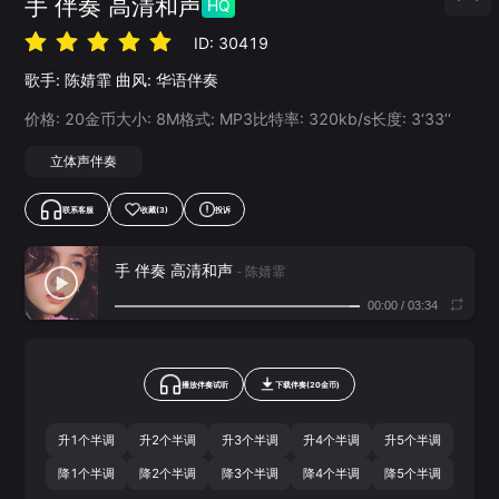
手 伴奏 高清和声
HQ
ID:
30419
歌手:
陈婧霏
曲风:
华语伴奏
价格:
20
金币
大小:
8
M
格式:
MP3
比特率:
320
kb/s
长度:
3‘33’‘
立体声伴奏
联系客服
收藏
(3)
投诉
手 伴奏 高清和声
- 陈婧霏
00:00
/
03:34
播放伴奏试听
下载
伴奏
(
20
金币)
升1个半调
升2个半调
升3个半调
升4个半调
升5个半调
降1个半调
降2个半调
降3个半调
降4个半调
降5个半调