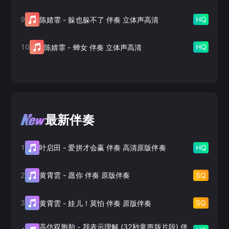
9
HQ
陈婧霏
-
躲也躲不了 伴奏 立体声高清
10
HQ
陈婧霏
-
蝉女 伴奏 立体声高清
最新伴奏
1
HQ
叶启田
-
爱拼才会赢 伴奏 高清原版伴奏
2
SQ
黄霄雲
-
愿你 伴奏 原版伴奏
3
SQ
黄霄雲
-
娃儿！莫怕 伴奏 原版伴奏
高仿双胞胎
-
我表示理解 (32秒童声版片段) 伴