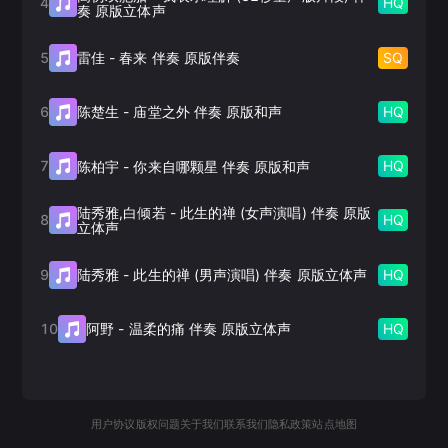
4
HQ
奏 原版立体声
5
SQ
雷佳
-
春来 伴奏 原版伴奏
6
HQ
陈楚生
-
庙堂之外 伴奏 原版和声
7
HQ
陈柏宇
-
你来自哪颗星 伴奏 原版和声
陆秀雅,白倾若
-
此生的禅 (女声演唱) 伴奏 原版
8
HQ
立体声
9
HQ
陆秀雅
-
此生的禅 (男声演唱) 伴奏 原版立体声
10
HQ
阿野
-
温柔的痛 伴奏 原版立体声
用户协议
版权问题
关于我们
联系我们
隐私政策
站点地图