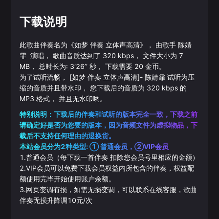
下载说明
此歌曲伴奏名为《
如梦 伴奏 立体声高清
》， 由歌手
陈婧
霏
演唱， 歌曲音质达到了
320
kbps， 文件大小为
7
MB， 总时长为:
3‘26’‘
秒， 下载需要
20
金币。
为了试听流畅，
[如梦 伴奏 立体声高清]
-
陈婧霏
试听为压
缩的音质并且带水印， 您下载后的音质为
320
kbps 的
MP3
格式， 并且无水印哟。
特别说明：下载后的伴奏和试听的版本完全一致，下载之前
请确定好是否为您要的版本，因为音频文件为虚拟物品，下
载后不支持任何理由的退换货。
本站会员分为2种类型: ① 普通会员，②VIP会员
1.普通会员（每下载一首伴奏 扣除您会员号里相应的金额）
2.VIP会员可以免费下载会员权益内所包含的伴奏，权益配
额使用完毕开始使用账户余额。
3.网页变调有损，如需无损变调，可以联系在线客服，歌曲
伴奏无损升降调10元/次