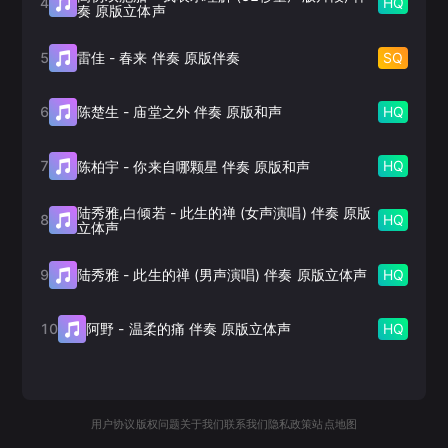
4
HQ
奏 原版立体声
5
SQ
雷佳
-
春来 伴奏 原版伴奏
6
HQ
陈楚生
-
庙堂之外 伴奏 原版和声
7
HQ
陈柏宇
-
你来自哪颗星 伴奏 原版和声
陆秀雅,白倾若
-
此生的禅 (女声演唱) 伴奏 原版
8
HQ
立体声
9
HQ
陆秀雅
-
此生的禅 (男声演唱) 伴奏 原版立体声
10
HQ
阿野
-
温柔的痛 伴奏 原版立体声
用户协议
版权问题
关于我们
联系我们
隐私政策
站点地图