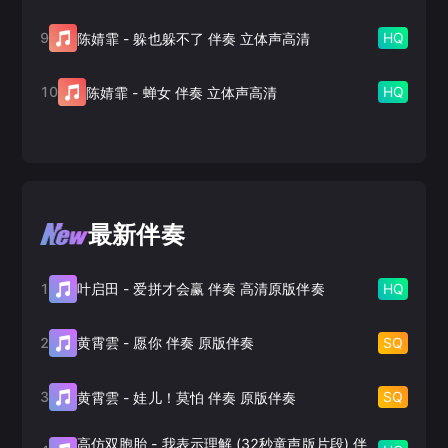
9
HQ
陈婧霏
-
躲也躲不了 伴奏 立体声高清
10
HQ
陈婧霏
-
蝉女 伴奏 立体声高清
最新伴奏
1
HQ
叶启田
-
爱拼才会赢 伴奏 高清原版伴奏
2
SQ
黄霄雲
-
愿你 伴奏 原版伴奏
3
SQ
黄霄雲
-
娃儿！莫怕 伴奏 原版伴奏
高仿双胞胎
-
我表示理解 (32秒童声版片段) 伴