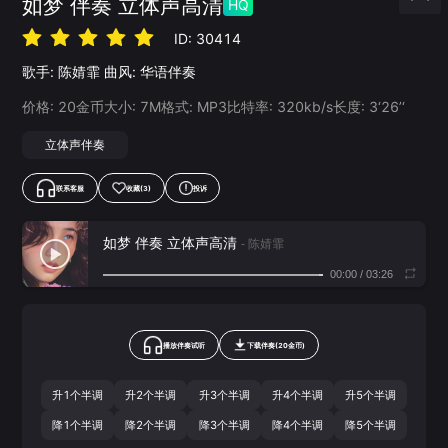
如梦 伴奏 立体声高清
HQ
ID:
30414
歌手:
陈婧霏
曲风:
华语伴奏
价格:
20
金币
大小:
7
M
格式:
MP3
比特率:
320
kb/s
长度:
3‘26’‘
立体声伴奏
联系客服
收藏
(3)
投诉
如梦 伴奏 立体声高清
- 陈婧霏
00:00
/
03:26
播放伴奏试听
下载
伴奏
(
20
金币)
升1个半调
升2个半调
升3个半调
升4个半调
升5个半调
降1个半调
降2个半调
降3个半调
降4个半调
降5个半调