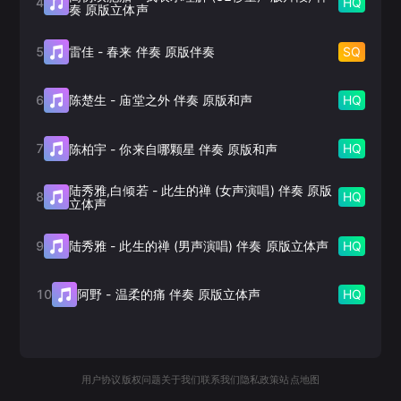
4
HQ
奏 原版立体声
5
SQ
雷佳
-
春来 伴奏 原版伴奏
6
HQ
陈楚生
-
庙堂之外 伴奏 原版和声
7
HQ
陈柏宇
-
你来自哪颗星 伴奏 原版和声
陆秀雅,白倾若
-
此生的禅 (女声演唱) 伴奏 原版
8
HQ
立体声
9
HQ
陆秀雅
-
此生的禅 (男声演唱) 伴奏 原版立体声
10
HQ
阿野
-
温柔的痛 伴奏 原版立体声
用户协议
版权问题
关于我们
联系我们
隐私政策
站点地图