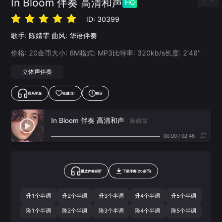
In Bloom 伴奏 高清和声
HQ
ID:
30399
歌手:
陈婧霏
曲风:
华语伴奏
价格:
20
金币
大小:
6
M
格式:
MP3
比特率:
320
kb/s
长度:
2‘46’‘
立体声伴奏
联系客服
收藏
(3)
投诉
In Bloom 伴奏 高清和声
- 陈婧霏
00:00
/
02:46
播放伴奏试听
下载
伴奏
(
20
金币)
升1个半调
升2个半调
升3个半调
升4个半调
升5个半调
降1个半调
降2个半调
降3个半调
降4个半调
降5个半调