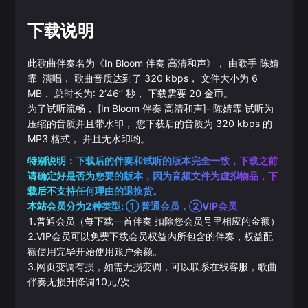
下载说明
此歌曲伴奏名为《
In Bloom 伴奏 高清和声
》， 由歌手
陈婧
霏
演唱， 歌曲音质达到了
320
kbps， 文件大小为
6
MB， 总时长为:
2‘46’‘
秒， 下载需要
20
金币。
为了试听流畅，
[In Bloom 伴奏 高清和声]
-
陈婧霏
试听为
压缩的音质并且带水印， 您下载后的音质为
320
kbps 的
MP3
格式， 并且无水印哟。
特别说明：下载后的伴奏和试听的版本完全一致，下载之前
请确定好是否为您要的版本，因为音频文件为虚拟物品，下
载后不支持任何理由的退换货。
本站会员分为2种类型: ① 普通会员，②VIP会员
1.普通会员（每下载一首伴奏 扣除您会员号里相应的金额）
2.VIP会员可以免费下载会员权益内所包含的伴奏，权益配
额使用完毕开始使用账户余额。
3.网页变调有损，如需无损变调，可以联系在线客服，歌曲
伴奏无损升降调10元/次