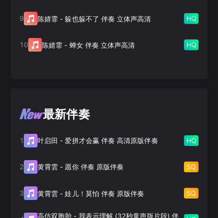
9
HQ
陈婧霏
-
躲也躲不了 伴奏 立体声高清
10
HQ
陈婧霏
-
蝉女 伴奏 立体声高清
最新伴奏
1
HQ
叶启田
-
爱拼才会赢 伴奏 高清原版伴奏
2
SQ
黄霄雲
-
愿你 伴奏 原版伴奏
3
SQ
黄霄雲
-
娃儿！莫怕 伴奏 原版伴奏
高仿双胞胎
-
我表示理解 (32秒童声版片段) 伴