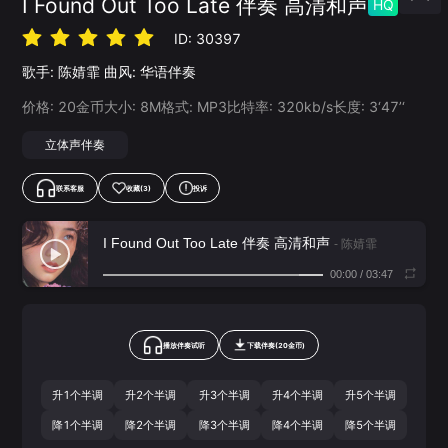
I Found Out Too Late 伴奏 高清和声
HQ
ID:
30397
歌手:
陈婧霏
曲风:
华语伴奏
价格:
20
金币
大小:
8
M
格式:
MP3
比特率:
320
kb/s
长度:
3‘47’‘
立体声伴奏
联系客服
收藏
(3)
投诉
I Found Out Too Late 伴奏 高清和声
- 陈婧霏
00:00
/
03:47
播放伴奏试听
下载
伴奏
(
20
金币)
升1个半调
升2个半调
升3个半调
升4个半调
升5个半调
降1个半调
降2个半调
降3个半调
降4个半调
降5个半调