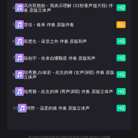
高仿双胞胎
-
我表示理解 (32秒童声版片段) 伴
4
HQ
奏 原版立体声
5
SQ
雷佳
-
春来 伴奏 原版伴奏
6
HQ
陈楚生
-
庙堂之外 伴奏 原版和声
7
HQ
陈柏宇
-
你来自哪颗星 伴奏 原版和声
陆秀雅,白倾若
-
此生的禅 (女声演唱) 伴奏 原版
8
HQ
立体声
9
HQ
陆秀雅
-
此生的禅 (男声演唱) 伴奏 原版立体声
10
HQ
阿野
-
温柔的痛 伴奏 原版立体声
用户协议
版权问题
关于我们
联系我们
隐私政策
站点地图