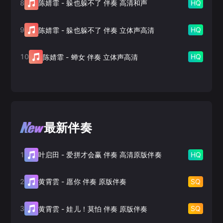
8
HQ
陈婧霏
-
躲也躲不了 伴奏 高清和声
9
HQ
陈婧霏
-
躲也躲不了 伴奏 立体声高清
10
HQ
陈婧霏
-
蝉女 伴奏 立体声高清
最新伴奏
1
HQ
叶启田
-
爱拼才会赢 伴奏 高清原版伴奏
2
SQ
黄霄雲
-
愿你 伴奏 原版伴奏
3
SQ
黄霄雲
-
娃儿！莫怕 伴奏 原版伴奏