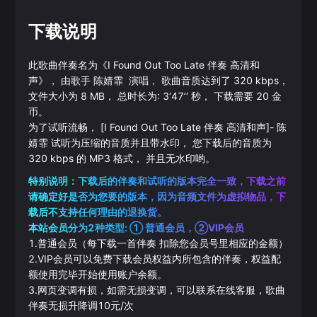
下载说明
此歌曲伴奏名为《
I Found Out Too Late 伴奏 高清和
声
》， 由歌手
陈婧霏
演唱， 歌曲音质达到了
320
kbps，
文件大小为
8
MB， 总时长为:
3‘47’‘
秒， 下载需要
20
金
币。
为了试听流畅，
[I Found Out Too Late 伴奏 高清和声]
-
陈
婧霏
试听为压缩的音质并且带水印， 您下载后的音质为
320
kbps 的
MP3
格式， 并且无水印哟。
特别说明：下载后的伴奏和试听的版本完全一致，下载之前
请确定好是否为您要的版本，因为音频文件为虚拟物品，下
载后不支持任何理由的退换货。
本站会员分为2种类型: ① 普通会员，②VIP会员
1.普通会员（每下载一首伴奏 扣除您会员号里相应的金额）
2.VIP会员可以免费下载会员权益内所包含的伴奏，权益配
额使用完毕开始使用账户余额。
3.网页变调有损，如需无损变调，可以联系在线客服，歌曲
伴奏无损升降调10元/次