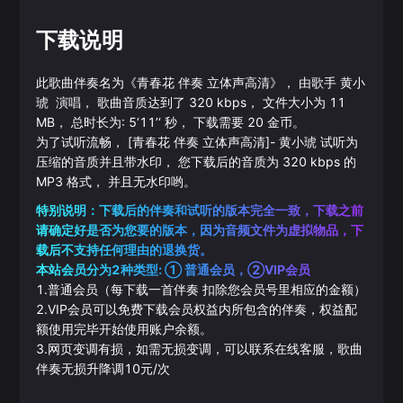
下载说明
此歌曲伴奏名为《
青春花 伴奏 立体声高清
》， 由歌手
黄小
琥
演唱， 歌曲音质达到了
320
kbps， 文件大小为
11
MB， 总时长为:
5‘11’‘
秒， 下载需要
20
金币。
为了试听流畅，
[青春花 伴奏 立体声高清]
-
黄小琥
试听为
压缩的音质并且带水印， 您下载后的音质为
320
kbps 的
MP3
格式， 并且无水印哟。
特别说明：下载后的伴奏和试听的版本完全一致，下载之前
请确定好是否为您要的版本，因为音频文件为虚拟物品，下
载后不支持任何理由的退换货。
本站会员分为2种类型: ① 普通会员，②VIP会员
1.普通会员（每下载一首伴奏 扣除您会员号里相应的金额）
2.VIP会员可以免费下载会员权益内所包含的伴奏，权益配
额使用完毕开始使用账户余额。
3.网页变调有损，如需无损变调，可以联系在线客服，歌曲
伴奏无损升降调10元/次