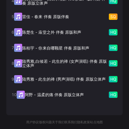
4
HQ
奏 原版立体声
5
SQ
雷佳
-
春来 伴奏 原版伴奏
6
HQ
陈楚生
-
庙堂之外 伴奏 原版和声
7
HQ
陈柏宇
-
你来自哪颗星 伴奏 原版和声
陆秀雅,白倾若
-
此生的禅 (女声演唱) 伴奏 原版
8
HQ
立体声
9
HQ
陆秀雅
-
此生的禅 (男声演唱) 伴奏 原版立体声
10
HQ
阿野
-
温柔的痛 伴奏 原版立体声
用户协议
版权问题
关于我们
联系我们
隐私政策
站点地图