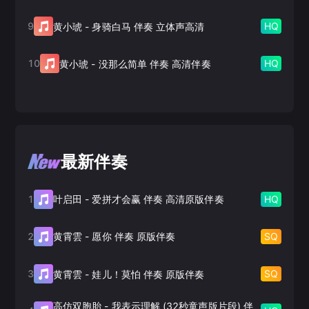
9
HQ
黄小琥
-
身骑白马 伴奏 立体声高清
10
HQ
黄小琥
-
没那么简单 伴奏 高清伴奏
最新伴奏
1
HQ
叶启田
-
爱拼才会赢 伴奏 高清原版伴奏
2
SQ
黄霄雲
-
愿你 伴奏 原版伴奏
3
SQ
黄霄雲
-
娃儿！莫怕 伴奏 原版伴奏
高仿双胞胎
-
我表示理解 (32秒童声版片段) 伴