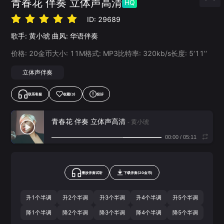
青春花 伴奏 立体声高清
HQ
ID:
29689
歌手:
黄小琥
曲风:
华语伴奏
价格:
20
金币
大小:
11
M
格式:
MP3
比特率:
320
kb/s
长度:
5‘11’‘
立体声伴奏
联系客服
收藏
(3)
投诉
青春花 伴奏 立体声高清
- 黄小琥
00:00
/
05:11
播放伴奏试听
下载
伴奏
(
20
金币)
升1个半调
升2个半调
升3个半调
升4个半调
升5个半调
降1个半调
降2个半调
降3个半调
降4个半调
降5个半调