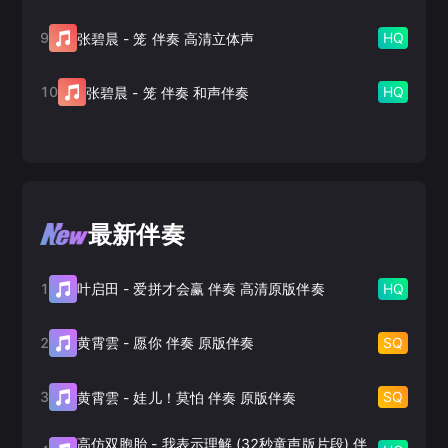
9
HQ
张碧晨
-
笼 伴奏 高清立体声
10
HQ
张碧晨
-
笼 伴奏 和声伴奏
最新伴奏
1
HQ
叶启田
-
爱拼才会赢 伴奏 高清原版伴奏
2
SQ
黄霄雲
-
愿你 伴奏 原版伴奏
3
SQ
黄霄雲
-
娃儿！莫怕 伴奏 原版伴奏
高仿双胞胎
-
我表示理解 (32秒童声版片段) 伴