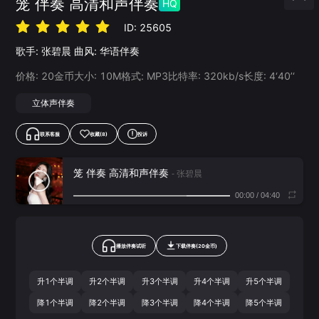
笼 伴奏 高清和声伴奏
HQ
ID:
25605
歌手:
张碧晨
曲风:
华语伴奏
价格:
20
金币
大小:
10
M
格式:
MP3
比特率:
320
kb/s
长度:
4‘40’‘
立体声伴奏
联系客服
收藏
(8)
投诉
笼 伴奏 高清和声伴奏
- 张碧晨
00:00
/
04:40
播放伴奏试听
下载
伴奏
(
20
金币)
升1个半调
升2个半调
升3个半调
升4个半调
升5个半调
降1个半调
降2个半调
降3个半调
降4个半调
降5个半调