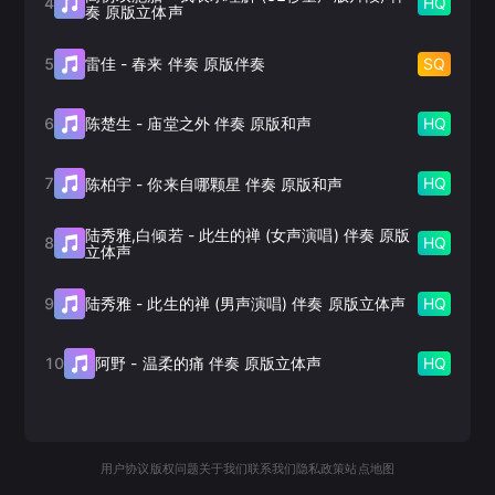
4
HQ
奏 原版立体声
5
SQ
雷佳
-
春来 伴奏 原版伴奏
6
HQ
陈楚生
-
庙堂之外 伴奏 原版和声
7
HQ
陈柏宇
-
你来自哪颗星 伴奏 原版和声
陆秀雅,白倾若
-
此生的禅 (女声演唱) 伴奏 原版
8
HQ
立体声
9
HQ
陆秀雅
-
此生的禅 (男声演唱) 伴奏 原版立体声
10
HQ
阿野
-
温柔的痛 伴奏 原版立体声
用户协议
版权问题
关于我们
联系我们
隐私政策
站点地图