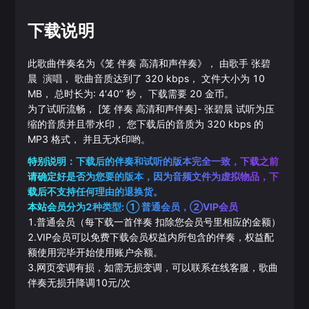
下载说明
此歌曲伴奏名为《
笼 伴奏 高清和声伴奏
》， 由歌手
张碧
晨
演唱， 歌曲音质达到了
320
kbps， 文件大小为
10
MB， 总时长为:
4‘40’‘
秒， 下载需要
20
金币。
为了试听流畅，
[笼 伴奏 高清和声伴奏]
-
张碧晨
试听为压
缩的音质并且带水印， 您下载后的音质为
320
kbps 的
MP3
格式， 并且无水印哟。
特别说明：下载后的伴奏和试听的版本完全一致，下载之前
请确定好是否为您要的版本，因为音频文件为虚拟物品，下
载后不支持任何理由的退换货。
本站会员分为2种类型: ① 普通会员，②VIP会员
1.普通会员（每下载一首伴奏 扣除您会员号里相应的金额）
2.VIP会员可以免费下载会员权益内所包含的伴奏，权益配
额使用完毕开始使用账户余额。
3.网页变调有损，如需无损变调，可以联系在线客服，歌曲
伴奏无损升降调10元/次