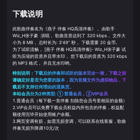
下载说明
此歌曲伴奏名为《
燕子 伴奏 HQ高清伴奏
》， 由歌手
Wiz_H张子豪
演唱， 歌曲音质达到了
320
kbps， 文件大
小为
8
MB， 总时长为:
3‘49’‘
秒， 下载需要
20
金币。
为了试听流畅，
[燕子 伴奏 HQ高清伴奏]
-
Wiz_H张子豪
试
听为压缩的音质并且带水印， 您下载后的音质为
320
kbps
的
MP3
格式， 并且无水印哟。
特别说明：下载后的伴奏和试听的版本完全一致，下载之前
请确定好是否为您要的版本，因为音频文件为虚拟物品，下
载后不支持任何理由的退换货。
本站会员分为2种类型: ① 普通会员，②VIP会员
1.普通会员（每下载一首伴奏 扣除您会员号里相应的金额）
2.VIP会员可以免费下载会员权益内所包含的伴奏，权益配
额使用完毕开始使用账户余额。
3.网页变调有损，如需无损变调，可以联系在线客服，歌曲
伴奏无损升降调10元/次