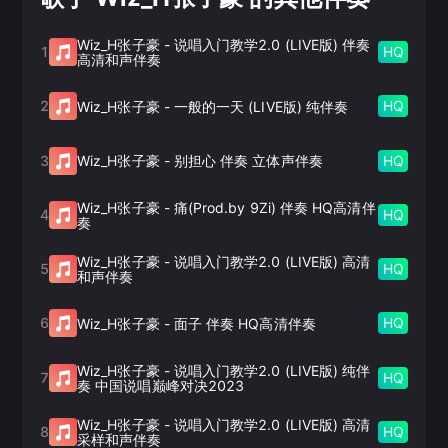
Wiz_H张子豪
-
说唱入门教学2.0 (LIVE版) 伴奏
1
HQ
高清和声伴奏
2
HQ
Wiz_H张子豪
-
一般的一天 (LIVE版) 纯伴奏
3
HQ
Wiz_H张子豪
-
别担心 伴奏 立体声伴奏
Wiz_H张子豪
-
痛(Prod.by 9Zi) 伴奏 HQ高清伴
4
HQ
奏
Wiz_H张子豪
-
说唱入门教学2.0 (LIVE版) 高清
5
HQ
和声伴奏
6
HQ
Wiz_H张子豪
-
面子 伴奏 HQ高清伴奏
Wiz_H张子豪
-
说唱入门教学2.0 (LIVE版) 纯伴
7
HQ
奏 中国说唱巅峰对决2023
Wiz_H张子豪
-
说唱入门教学2.0 (LIVE版) 高清
8
HQ
采样和声伴奏