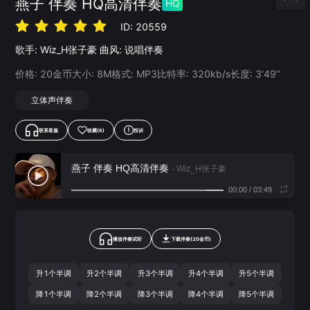
燕子 伴奏 HQ高清伴奏
HQ
ID:
20559
歌手:
Wiz_H张子豪
曲风:
说唱伴奏
价格:
20
金币
大小:
8
M
格式:
MP3
比特率:
320
kb/s
长度:
3‘49’‘
立体声伴奏
联系客服
收藏
(6)
投诉
燕子 伴奏 HQ高清伴奏
- Wiz_H张子豪
00:00
/
03:49
播放伴奏试听
下载
伴奏
(
20
金币)
升1个半调
升2个半调
升3个半调
升4个半调
升5个半调
降1个半调
降2个半调
降3个半调
降4个半调
降5个半调