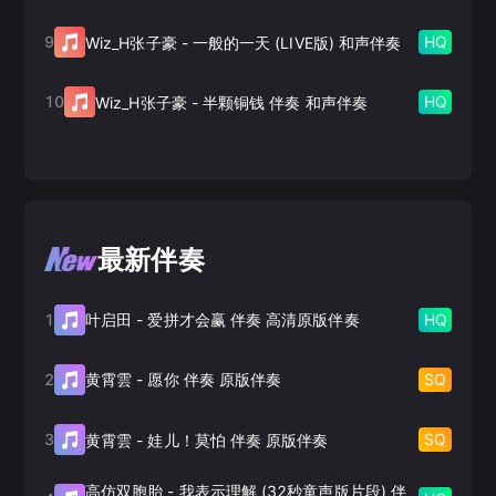
9
HQ
Wiz_H张子豪
-
一般的一天 (LIVE版) 和声伴奏
10
HQ
Wiz_H张子豪
-
半颗铜钱 伴奏 和声伴奏
最新伴奏
1
HQ
叶启田
-
爱拼才会赢 伴奏 高清原版伴奏
2
SQ
黄霄雲
-
愿你 伴奏 原版伴奏
3
SQ
黄霄雲
-
娃儿！莫怕 伴奏 原版伴奏
高仿双胞胎
-
我表示理解 (32秒童声版片段) 伴