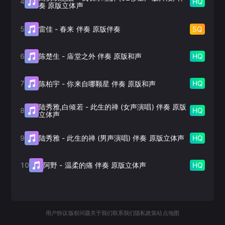
4
HQ
奏 原版立体声
5
SQ
雷佳
-
春来 伴奏 原版伴奏
6
HQ
陈楚生
-
庙堂之外 伴奏 原版和声
7
HQ
陈柏宇
-
你来自哪颗星 伴奏 原版和声
陆秀雅,白倾若
-
此生的禅 (女声演唱) 伴奏 原版
8
HQ
立体声
9
HQ
陆秀雅
-
此生的禅 (男声演唱) 伴奏 原版立体声
10
HQ
阿野
-
温柔的痛 伴奏 原版立体声
用户协议
版权问题
关于我们
联系我们
隐私政策
站点地图