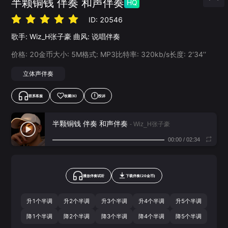
半颗铜钱 伴奏 和声伴奏
HQ
ID:
20546
歌手:
Wiz_H张子豪
曲风:
说唱伴奏
价格:
20
金币
大小:
5
M
格式:
MP3
比特率:
320
kb/s
长度:
2‘34’‘
立体声伴奏
联系客服
收藏
(6)
投诉
半颗铜钱 伴奏 和声伴奏
- Wiz_H张子豪
00:00
/
02:34
播放伴奏试听
下载
伴奏
(
20
金币)
升1个半调
升2个半调
升3个半调
升4个半调
升5个半调
降1个半调
降2个半调
降3个半调
降4个半调
降5个半调