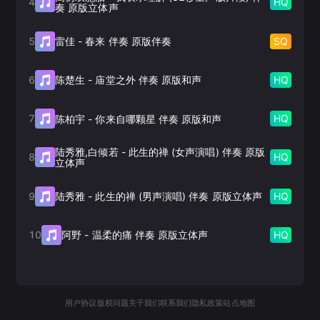
4
HQ
奏 原版立体声
5
SQ
雷佳
-
春来 伴奏 原版伴奏
6
HQ
陈楚生
-
庙堂之外 伴奏 原版和声
7
HQ
陈柏宇
-
你来自哪颗星 伴奏 原版和声
陆秀雅,白倾若
-
此生的禅 (女声演唱) 伴奏 原版
8
HQ
立体声
9
HQ
陆秀雅
-
此生的禅 (男声演唱) 伴奏 原版立体声
10
HQ
阿野
-
温柔的痛 伴奏 原版立体声
用户协议
版权问题
关于我们
联系我们
隐私政策
站点地图