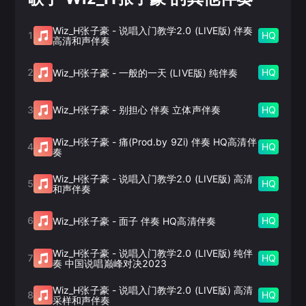
Wiz_H张子豪
-
说唱入门教学2.0 (LIVE版) 伴奏
1
HQ
高清和声伴奏
2
HQ
Wiz_H张子豪
-
一般的一天 (LIVE版) 纯伴奏
3
HQ
Wiz_H张子豪
-
别担心 伴奏 立体声伴奏
Wiz_H张子豪
-
痛(Prod.by 9Zi) 伴奏 HQ高清伴
4
HQ
奏
Wiz_H张子豪
-
说唱入门教学2.0 (LIVE版) 高清
5
HQ
和声伴奏
6
HQ
Wiz_H张子豪
-
面子 伴奏 HQ高清伴奏
Wiz_H张子豪
-
说唱入门教学2.0 (LIVE版) 纯伴
7
HQ
奏 中国说唱巅峰对决2023
Wiz_H张子豪
-
说唱入门教学2.0 (LIVE版) 高清
8
HQ
采样和声伴奏