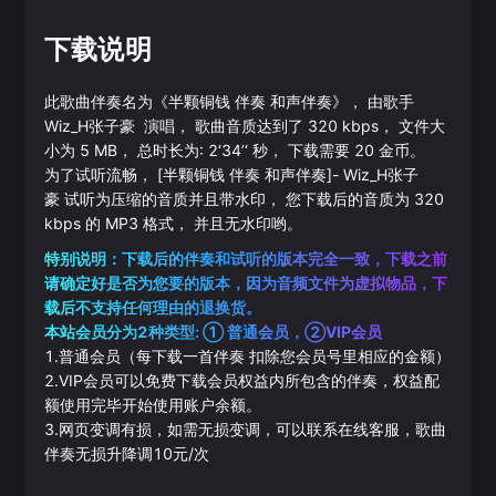
下载说明
此歌曲伴奏名为《
半颗铜钱 伴奏 和声伴奏
》， 由歌手
Wiz_H张子豪
演唱， 歌曲音质达到了
320
kbps， 文件大
小为
5
MB， 总时长为:
2‘34’‘
秒， 下载需要
20
金币。
为了试听流畅，
[半颗铜钱 伴奏 和声伴奏]
-
Wiz_H张子
豪
试听为压缩的音质并且带水印， 您下载后的音质为
320
kbps 的
MP3
格式， 并且无水印哟。
特别说明：下载后的伴奏和试听的版本完全一致，下载之前
请确定好是否为您要的版本，因为音频文件为虚拟物品，下
载后不支持任何理由的退换货。
本站会员分为2种类型: ① 普通会员，②VIP会员
1.普通会员（每下载一首伴奏 扣除您会员号里相应的金额）
2.VIP会员可以免费下载会员权益内所包含的伴奏，权益配
额使用完毕开始使用账户余额。
3.网页变调有损，如需无损变调，可以联系在线客服，歌曲
伴奏无损升降调10元/次