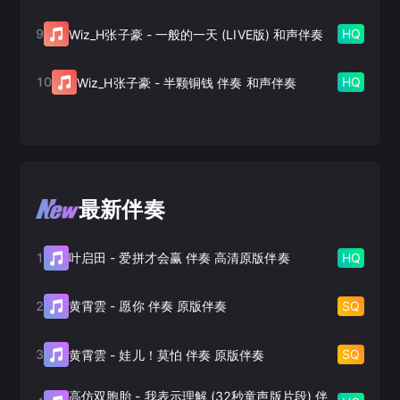
9
HQ
Wiz_H张子豪
-
一般的一天 (LIVE版) 和声伴奏
10
HQ
Wiz_H张子豪
-
半颗铜钱 伴奏 和声伴奏
最新伴奏
1
HQ
叶启田
-
爱拼才会赢 伴奏 高清原版伴奏
2
SQ
黄霄雲
-
愿你 伴奏 原版伴奏
3
SQ
黄霄雲
-
娃儿！莫怕 伴奏 原版伴奏
高仿双胞胎
-
我表示理解 (32秒童声版片段) 伴