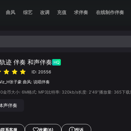
曲风
综艺
改调
充值
求伴奏
在线制作伴奏
轨迹 伴奏 和声伴奏
HQ
ID:
20556
Wiz_H张子豪
曲风:
说唱伴奏
20
金币
大小:
6
M
格式:
MP3
比特率:
320
kb/s
长度:
2‘49’‘
播放量:
365
下载
体声伴奏
联系客服
收藏
(6)
投诉