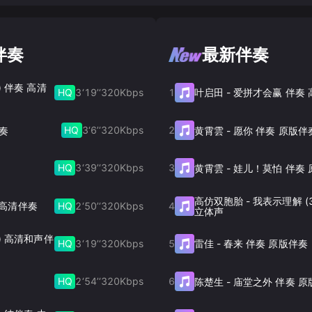
伴奏
最新伴奏
) 伴奏 高清
HQ
3‘19’‘
320
Kbps
1
叶启田
-
爱拼才会赢 伴奏
HQ
3‘6’‘
320
Kbps
2
伴奏
黄霄雲
-
愿你 伴奏 原版伴
HQ
3‘39’‘
320
Kbps
3
黄霄雲
-
娃儿！莫怕 伴奏 
高仿双胞胎
-
我表示理解 (
HQ
2‘50’‘
320
Kbps
4
HQ高清伴奏
立体声
版) 高清和声伴
HQ
3‘19’‘
320
Kbps
5
雷佳
-
春来 伴奏 原版伴奏
HQ
2‘54’‘
320
Kbps
6
陈楚生
-
庙堂之外 伴奏 原