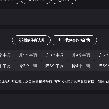
播放伴奏试听
下载
伴奏
(
20
金币)
个半调
升2个半调
升3个半调
升4个半调
升5
个半调
降2个半调
降3个半调
降4个半调
降5
要现场即时处理，点击后请稍做等待(约30秒);网页变调音质有损，如需无