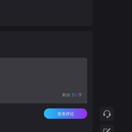
剩余
50
字
发表评论