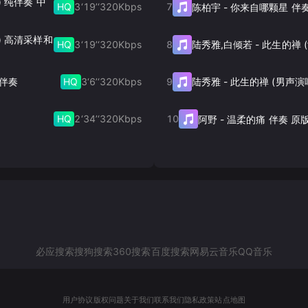
) 纯伴奏 中
HQ
3‘19’‘
320
Kbps
7
陈柏宇
-
你来自哪颗星 伴
版) 高清采样和
HQ
3‘19’‘
320
Kbps
8
陆秀雅,白倾若
-
HQ
3‘6’‘
320
Kbps
9
声伴奏
陆秀雅
-
此生的禅 (男声演
HQ
2‘34’‘
320
Kbps
10
阿野
-
温柔的痛 伴奏 原
必应搜索
搜狗搜索
360搜索
百度搜索
网易云音乐
QQ音乐
用户协议
版权问题
关于我们
联系我们
隐私政策
站点地图