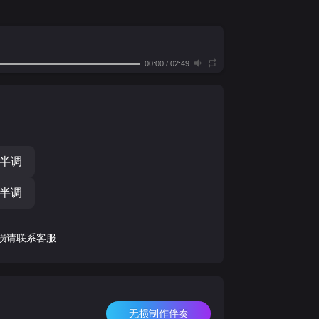
00:00
/
02:49
个半调
个半调
损请联系客服
无损制作伴奏