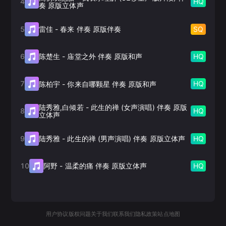
4
HQ
奏 原版立体声
5
SQ
雷佳
-
春来 伴奏 原版伴奏
6
HQ
陈楚生
-
庙堂之外 伴奏 原版和声
7
HQ
陈柏宇
-
你来自哪颗星 伴奏 原版和声
陆秀雅,白倾若
-
此生的禅 (女声演唱) 伴奏 原版
8
HQ
立体声
9
HQ
陆秀雅
-
此生的禅 (男声演唱) 伴奏 原版立体声
10
HQ
阿野
-
温柔的痛 伴奏 原版立体声
用户协议
版权问题
关于我们
联系我们
隐私政策
站点地图