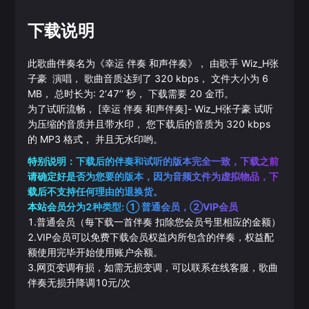
下载说明
此歌曲伴奏名为《
幸运 伴奏 和声伴奏
》， 由歌手
Wiz_H张
子豪
演唱， 歌曲音质达到了
320
kbps， 文件大小为
6
MB， 总时长为:
2‘47’‘
秒， 下载需要
20
金币。
为了试听流畅，
[幸运 伴奏 和声伴奏]
-
Wiz_H张子豪
试听
为压缩的音质并且带水印， 您下载后的音质为
320
kbps
的
MP3
格式， 并且无水印哟。
特别说明：下载后的伴奏和试听的版本完全一致，下载之前
请确定好是否为您要的版本，因为音频文件为虚拟物品，下
载后不支持任何理由的退换货。
本站会员分为2种类型: ① 普通会员，②VIP会员
1.普通会员（每下载一首伴奏 扣除您会员号里相应的金额）
2.VIP会员可以免费下载会员权益内所包含的伴奏，权益配
额使用完毕开始使用账户余额。
3.网页变调有损，如需无损变调，可以联系在线客服，歌曲
伴奏无损升降调10元/次