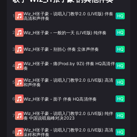
Wiz_H张子豪
-
说唱入门教学2.0 (LIVE版) 伴奏
1
HQ
高清和声伴奏
2
HQ
Wiz_H张子豪
-
一般的一天 (LIVE版) 纯伴奏
3
HQ
Wiz_H张子豪
-
别担心 伴奏 立体声伴奏
Wiz_H张子豪
-
痛(Prod.by 9Zi) 伴奏 HQ高清伴
4
HQ
奏
Wiz_H张子豪
-
说唱入门教学2.0 (LIVE版) 高清
5
HQ
和声伴奏
6
HQ
Wiz_H张子豪
-
面子 伴奏 HQ高清伴奏
Wiz_H张子豪
-
说唱入门教学2.0 (LIVE版) 纯伴
7
HQ
奏 中国说唱巅峰对决2023
Wiz_H张子豪
-
说唱入门教学2.0 (LIVE版) 高清
8
HQ
采样和声伴奏