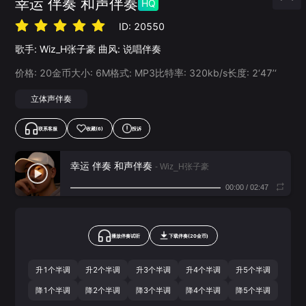
幸运 伴奏 和声伴奏
HQ
ID:
20550
歌手:
Wiz_H张子豪
曲风:
说唱伴奏
价格:
20
金币
大小:
6
M
格式:
MP3
比特率:
320
kb/s
长度:
2‘47’‘
立体声伴奏
联系客服
收藏
(6)
投诉
幸运 伴奏 和声伴奏
- Wiz_H张子豪
00:00
/
02:47
播放伴奏试听
下载
伴奏
(
20
金币)
升1个半调
升2个半调
升3个半调
升4个半调
升5个半调
降1个半调
降2个半调
降3个半调
降4个半调
降5个半调