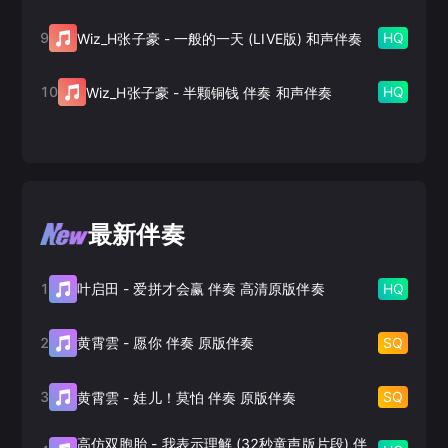
9
HQ
Wiz_H张子豪
-
一般的一天 (LIVE版) 和声伴奏
10
HQ
Wiz_H张子豪
-
半颗铜钱 伴奏 和声伴奏
最新伴奏
1
HQ
叶启田
-
爱拼才会赢 伴奏 高清原版伴奏
2
SQ
黄霄雲
-
愿你 伴奏 原版伴奏
3
SQ
黄霄雲
-
娃儿！莫怕 伴奏 原版伴奏
高仿双胞胎
-
我表示理解 (32秒童声版片段) 伴