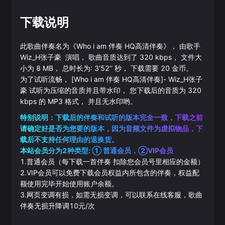
下载说明
此歌曲伴奏名为《
Who i am 伴奏 HQ高清伴奏
》， 由歌手
Wiz_H张子豪
演唱， 歌曲音质达到了
320
kbps， 文件大
小为
8
MB， 总时长为:
3‘52’‘
秒， 下载需要
20
金币。
为了试听流畅，
[Who i am 伴奏 HQ高清伴奏]
-
Wiz_H张子
豪
试听为压缩的音质并且带水印， 您下载后的音质为
320
kbps 的
MP3
格式， 并且无水印哟。
特别说明：下载后的伴奏和试听的版本完全一致，下载之前
请确定好是否为您要的版本，因为音频文件为虚拟物品，下
载后不支持任何理由的退换货。
本站会员分为2种类型: ① 普通会员，②VIP会员
1.普通会员（每下载一首伴奏 扣除您会员号里相应的金额）
2.VIP会员可以免费下载会员权益内所包含的伴奏，权益配
额使用完毕开始使用账户余额。
3.网页变调有损，如需无损变调，可以联系在线客服，歌曲
伴奏无损升降调10元/次