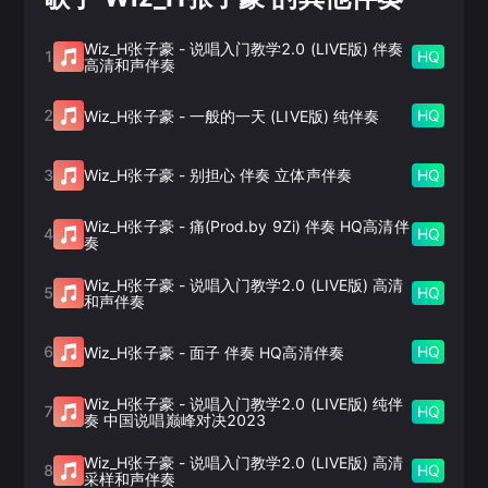
Wiz_H张子豪
-
说唱入门教学2.0 (LIVE版) 伴奏
1
HQ
高清和声伴奏
2
HQ
Wiz_H张子豪
-
一般的一天 (LIVE版) 纯伴奏
3
HQ
Wiz_H张子豪
-
别担心 伴奏 立体声伴奏
Wiz_H张子豪
-
痛(Prod.by 9Zi) 伴奏 HQ高清伴
4
HQ
奏
Wiz_H张子豪
-
说唱入门教学2.0 (LIVE版) 高清
5
HQ
和声伴奏
6
HQ
Wiz_H张子豪
-
面子 伴奏 HQ高清伴奏
Wiz_H张子豪
-
说唱入门教学2.0 (LIVE版) 纯伴
7
HQ
奏 中国说唱巅峰对决2023
Wiz_H张子豪
-
说唱入门教学2.0 (LIVE版) 高清
8
HQ
采样和声伴奏