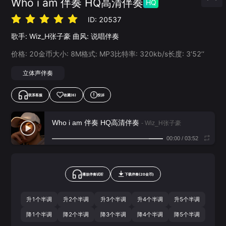
Who i am 伴奏 HQ高清伴奏
HQ
ID:
20537
歌手:
Wiz_H张子豪
曲风:
说唱伴奏
价格:
20
金币
大小:
8
M
格式:
MP3
比特率:
320
kb/s
长度:
3‘52’‘
立体声伴奏
联系客服
收藏
(6)
投诉
Who i am 伴奏 HQ高清伴奏
- Wiz_H张子豪
00:00
/
03:52
播放伴奏试听
下载
伴奏
(
20
金币)
升1个半调
升2个半调
升3个半调
升4个半调
升5个半调
降1个半调
降2个半调
降3个半调
降4个半调
降5个半调