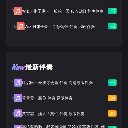
9
HQ
Wiz_H张子豪
-
一般的一天 (LIVE版) 和声伴奏
10
HQ
Wiz_H张子豪
-
半颗铜钱 伴奏 和声伴奏
最新伴奏
1
HQ
叶启田
-
爱拼才会赢 伴奏 高清原版伴奏
2
SQ
黄霄雲
-
愿你 伴奏 原版伴奏
3
SQ
黄霄雲
-
娃儿！莫怕 伴奏 原版伴奏
高仿双胞胎
-
我表示理解 (32秒童声版片段) 伴