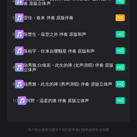
4
HQ
奏 原版立体声
5
SQ
雷佳
-
春来 伴奏 原版伴奏
6
HQ
陈楚生
-
庙堂之外 伴奏 原版和声
7
HQ
陈柏宇
-
你来自哪颗星 伴奏 原版和声
陆秀雅,白倾若
-
此生的禅 (女声演唱) 伴奏 原版
8
HQ
立体声
9
HQ
陆秀雅
-
此生的禅 (男声演唱) 伴奏 原版立体声
10
HQ
阿野
-
温柔的痛 伴奏 原版立体声
用户协议
版权问题
关于我们
联系我们
隐私政策
站点地图