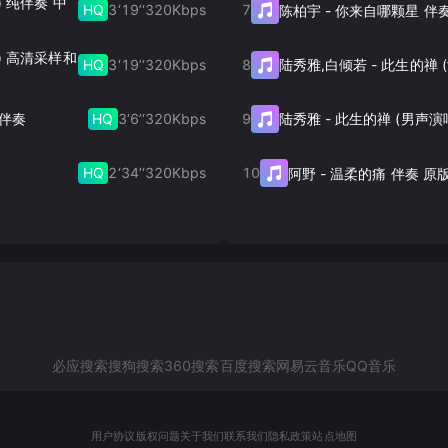
) 纯伴奏 中
HQ
3‘19’‘
320
Kbps
7
陈柏宇
-
你来自哪颗星 伴
版) 高清采样和
HQ
3‘19’‘
320
Kbps
8
陆秀雅,白倾若
-
HQ
3‘6’‘
320
Kbps
9
声伴奏
陆秀雅
-
此生的禅 (男声演
HQ
2‘34’‘
320
Kbps
10
阿野
-
温柔的痛 伴奏 原
必应搜索
搜狗搜索
360搜索
百度搜索
网易云音乐
QQ音乐
用户协议
版权问题
关于我们
联系我们
隐私政策
站点地图