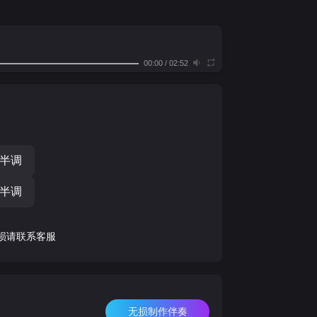
00:00
/
02:52
个半调
个半调
损请联系客服
无损制作伴奏