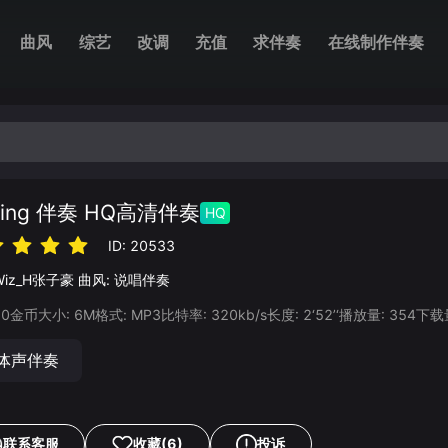
曲风
综艺
改调
充值
求伴奏
在线制作伴奏
ting 伴奏 HQ高清伴奏
HQ
ID:
20533
Wiz_H张子豪
曲风:
说唱伴奏
20
金币
大小:
6
M
格式:
MP3
比特率:
320
kb/s
长度:
2‘52’‘
播放量:
354
下载
体声伴奏
联系客服
收藏
(6)
投诉