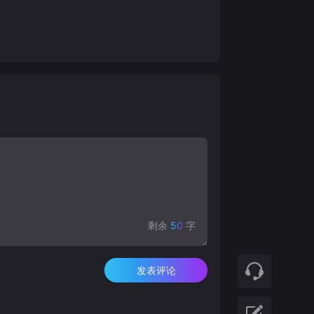
剩余
50
字
发表评论