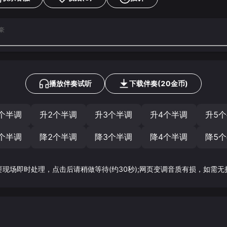
子豪
播放伴奏试听
下载
伴奏
(
20
金币)
个半调
升2个半调
升3个半调
升4个半调
升5
个半调
降2个半调
降3个半调
降4个半调
降5
要现场即时处理，点击后请稍做等待(约30秒);网页变调音质有损，如需无