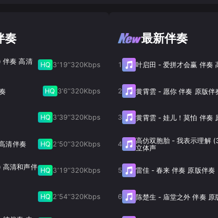
伴奏
最新伴奏
) 伴奏 高清
HQ
3‘19’‘
320
Kbps
1
叶启田
-
爱拼才会赢 伴奏
HQ
3‘6’‘
320
Kbps
2
伴奏
黄霄雲
-
愿你 伴奏 原版伴
HQ
3‘39’‘
320
Kbps
3
黄霄雲
-
娃儿！莫怕 伴奏 
高仿双胞胎
-
我表示理解 (
HQ
2‘50’‘
320
Kbps
4
HQ高清伴奏
立体声
版) 高清和声伴
HQ
3‘19’‘
320
Kbps
5
雷佳
-
春来 伴奏 原版伴奏
HQ
2‘54’‘
320
Kbps
6
陈楚生
-
庙堂之外 伴奏 原