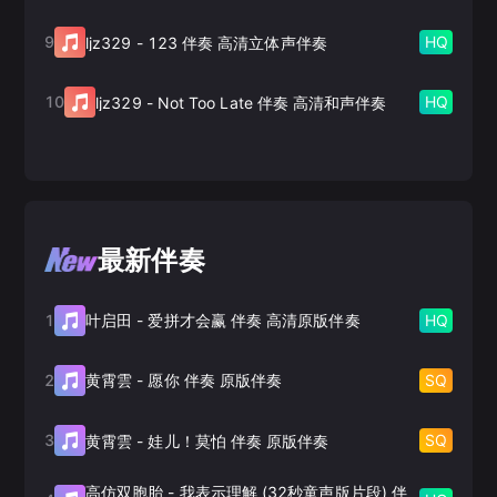
9
HQ
ljz329
-
123 伴奏 高清立体声伴奏
10
HQ
ljz329
-
Not Too Late 伴奏 高清和声伴奏
最新伴奏
1
HQ
叶启田
-
爱拼才会赢 伴奏 高清原版伴奏
2
SQ
黄霄雲
-
愿你 伴奏 原版伴奏
3
SQ
黄霄雲
-
娃儿！莫怕 伴奏 原版伴奏
高仿双胞胎
-
我表示理解 (32秒童声版片段) 伴