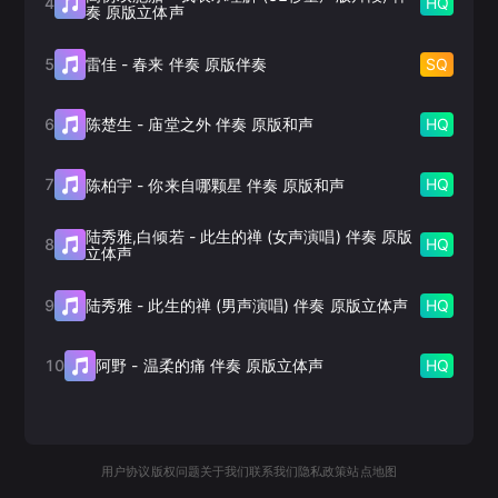
4
HQ
奏 原版立体声
5
SQ
雷佳
-
春来 伴奏 原版伴奏
6
HQ
陈楚生
-
庙堂之外 伴奏 原版和声
7
HQ
陈柏宇
-
你来自哪颗星 伴奏 原版和声
陆秀雅,白倾若
-
此生的禅 (女声演唱) 伴奏 原版
8
HQ
立体声
9
HQ
陆秀雅
-
此生的禅 (男声演唱) 伴奏 原版立体声
10
HQ
阿野
-
温柔的痛 伴奏 原版立体声
用户协议
版权问题
关于我们
联系我们
隐私政策
站点地图