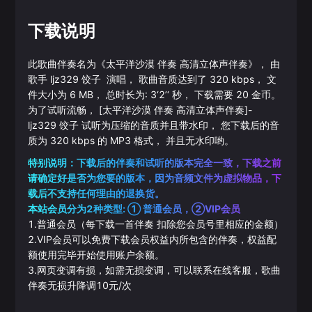
下载说明
此歌曲伴奏名为《
太平洋沙漠 伴奏 高清立体声伴奏
》， 由
歌手
ljz329
饺子
演唱， 歌曲音质达到了
320
kbps， 文
件大小为
6
MB， 总时长为:
3‘2’‘
秒， 下载需要
20
金币。
为了试听流畅，
[太平洋沙漠 伴奏 高清立体声伴奏]
-
ljz329
饺子
试听为压缩的音质并且带水印， 您下载后的音
质为
320
kbps 的
MP3
格式， 并且无水印哟。
特别说明：下载后的伴奏和试听的版本完全一致，下载之前
请确定好是否为您要的版本，因为音频文件为虚拟物品，下
载后不支持任何理由的退换货。
本站会员分为2种类型: ① 普通会员，②VIP会员
1.普通会员（每下载一首伴奏 扣除您会员号里相应的金额）
2.VIP会员可以免费下载会员权益内所包含的伴奏，权益配
额使用完毕开始使用账户余额。
3.网页变调有损，如需无损变调，可以联系在线客服，歌曲
伴奏无损升降调10元/次