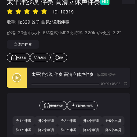
太平洋沙漠 伴奏 高清立体声伴奏
HQ
ID:
10319
歌手:
ljz329
饺子
曲风:
说唱伴奏
价格:
20
金币
大小:
6
M
格式:
MP3
比特率:
320
kb/s
长度:
3‘2’‘
立体声伴奏
联系客服
收藏
(6)
投诉
太平洋沙漠 伴奏 高清立体声伴奏
- ljz329,饺子
00:00
/
03:02
播放伴奏试听
下载
伴奏
(
20
金币)
升1个半调
升2个半调
升3个半调
升4个半调
升5个半调
降1个半调
降2个半调
降3个半调
降4个半调
降5个半调