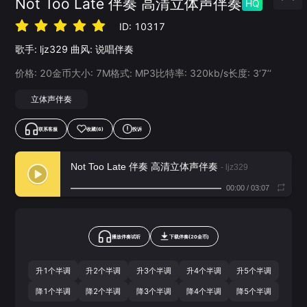
Not Too Late 伴奏 高清立体声伴奏
HQ
ID:
10317
歌手:
ljz329
曲风:
说唱伴奏
价格:
20
金币
大小:
7
M
格式:
MP3
比特率:
320
kb/s
长度:
3‘7’‘
立体声伴奏
联系客服
收藏
(6)
投诉
Not Too Late 伴奏 高清立体声伴奏
- ljz329
00:00
/
03:07
播放伴奏试听
下载
伴奏
(
20
金币)
升1个半调
升2个半调
升3个半调
升4个半调
升5个半调
降1个半调
降2个半调
降3个半调
降4个半调
降5个半调