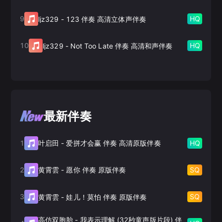
9
HQ
ljz329
-
123 伴奏 高清立体声伴奏
10
HQ
ljz329
-
Not Too Late 伴奏 高清和声伴奏
最新伴奏
1
HQ
叶启田
-
爱拼才会赢 伴奏 高清原版伴奏
2
SQ
黄霄雲
-
愿你 伴奏 原版伴奏
3
SQ
黄霄雲
-
娃儿！莫怕 伴奏 原版伴奏
高仿双胞胎
-
我表示理解 (32秒童声版片段) 伴