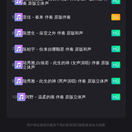
4
HQ
奏 原版立体声
5
SQ
雷佳
-
春来 伴奏 原版伴奏
6
HQ
陈楚生
-
庙堂之外 伴奏 原版和声
7
HQ
陈柏宇
-
你来自哪颗星 伴奏 原版和声
陆秀雅,白倾若
-
此生的禅 (女声演唱) 伴奏 原版
8
HQ
立体声
9
HQ
陆秀雅
-
此生的禅 (男声演唱) 伴奏 原版立体声
10
HQ
阿野
-
温柔的痛 伴奏 原版立体声
用户协议
版权问题
关于我们
联系我们
隐私政策
站点地图