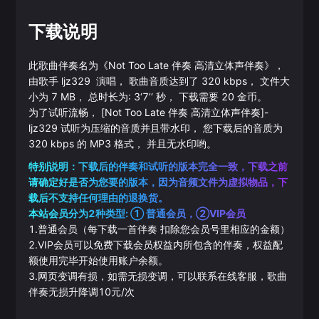
下载说明
此歌曲伴奏名为《
Not Too Late 伴奏 高清立体声伴奏
》，
由歌手
ljz329
演唱， 歌曲音质达到了
320
kbps， 文件大
小为
7
MB， 总时长为:
3‘7’‘
秒， 下载需要
20
金币。
为了试听流畅，
[Not Too Late 伴奏 高清立体声伴奏]
-
ljz329
试听为压缩的音质并且带水印， 您下载后的音质为
320
kbps 的
MP3
格式， 并且无水印哟。
特别说明：下载后的伴奏和试听的版本完全一致，下载之前
请确定好是否为您要的版本，因为音频文件为虚拟物品，下
载后不支持任何理由的退换货。
本站会员分为2种类型: ① 普通会员，②VIP会员
1.普通会员（每下载一首伴奏 扣除您会员号里相应的金额）
2.VIP会员可以免费下载会员权益内所包含的伴奏，权益配
额使用完毕开始使用账户余额。
3.网页变调有损，如需无损变调，可以联系在线客服，歌曲
伴奏无损升降调10元/次