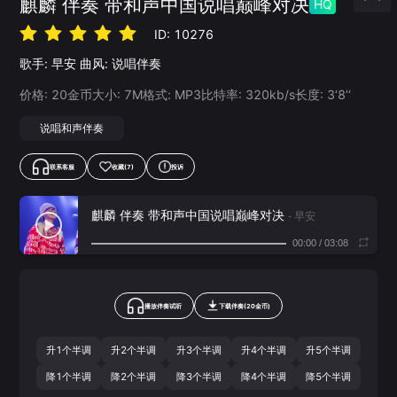
麒麟 伴奏 带和声中国说唱巅峰对决
HQ
ID:
10276
歌手:
早安
曲风:
说唱伴奏
价格:
20
金币
大小:
7
M
格式:
MP3
比特率:
320
kb/s
长度:
3‘8’‘
说唱和声伴奏
联系客服
收藏
(7)
投诉
麒麟 伴奏 带和声中国说唱巅峰对决
- 早安
00:00
/
03:08
播放伴奏试听
下载
伴奏
(
20
金币)
升1个半调
升2个半调
升3个半调
升4个半调
升5个半调
降1个半调
降2个半调
降3个半调
降4个半调
降5个半调