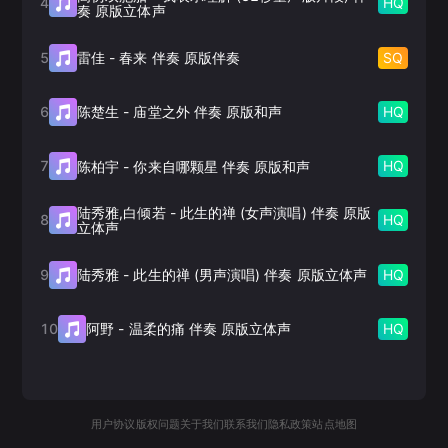
4
HQ
奏 原版立体声
5
SQ
雷佳
-
春来 伴奏 原版伴奏
6
HQ
陈楚生
-
庙堂之外 伴奏 原版和声
7
HQ
陈柏宇
-
你来自哪颗星 伴奏 原版和声
陆秀雅,白倾若
-
此生的禅 (女声演唱) 伴奏 原版
8
HQ
立体声
9
HQ
陆秀雅
-
此生的禅 (男声演唱) 伴奏 原版立体声
10
HQ
阿野
-
温柔的痛 伴奏 原版立体声
用户协议
版权问题
关于我们
联系我们
隐私政策
站点地图