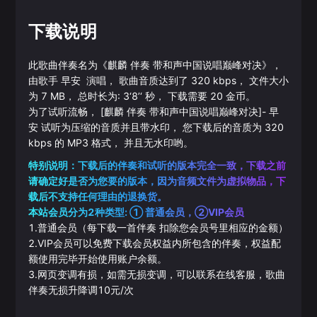
下载说明
此歌曲伴奏名为《
麒麟 伴奏 带和声中国说唱巅峰对决
》，
由歌手
早安
演唱， 歌曲音质达到了
320
kbps， 文件大小
为
7
MB， 总时长为:
3‘8’‘
秒， 下载需要
20
金币。
为了试听流畅，
[麒麟 伴奏 带和声中国说唱巅峰对决]
-
早
安
试听为压缩的音质并且带水印， 您下载后的音质为
320
kbps 的
MP3
格式， 并且无水印哟。
特别说明：下载后的伴奏和试听的版本完全一致，下载之前
请确定好是否为您要的版本，因为音频文件为虚拟物品，下
载后不支持任何理由的退换货。
本站会员分为2种类型: ① 普通会员，②VIP会员
1.普通会员（每下载一首伴奏 扣除您会员号里相应的金额）
2.VIP会员可以免费下载会员权益内所包含的伴奏，权益配
额使用完毕开始使用账户余额。
3.网页变调有损，如需无损变调，可以联系在线客服，歌曲
伴奏无损升降调10元/次