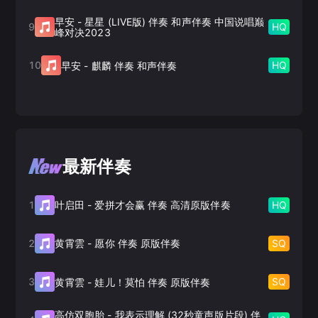
早安
-
星星 (LIVE版) 伴奏 和声伴奏 中国说唱巅
9
HQ
峰对决2023
10
HQ
早安
-
麒麟 伴奏 和声伴奏
最新伴奏
1
HQ
叶启田
-
爱拼才会赢 伴奏 高清原版伴奏
2
SQ
黄霄雲
-
愿你 伴奏 原版伴奏
3
SQ
黄霄雲
-
娃儿！莫怕 伴奏 原版伴奏
高仿双胞胎
-
我表示理解 (32秒童声版片段) 伴