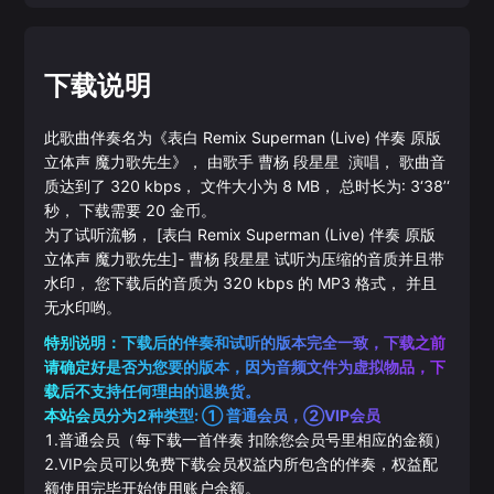
下载说明
此歌曲伴奏名为《
表白 Remix Superman (Live) 伴奏 原版
立体声 魔力歌先生
》， 由歌手
曹杨
段星星
演唱， 歌曲音
质达到了
320
kbps， 文件大小为
8
MB， 总时长为:
3‘38’‘
秒， 下载需要
20
金币。
为了试听流畅，
[表白 Remix Superman (Live) 伴奏 原版
立体声 魔力歌先生]
-
曹杨
段星星
试听为压缩的音质并且带
水印， 您下载后的音质为
320
kbps 的
MP3
格式， 并且
无水印哟。
特别说明：下载后的伴奏和试听的版本完全一致，下载之前
请确定好是否为您要的版本，因为音频文件为虚拟物品，下
载后不支持任何理由的退换货。
本站会员分为2种类型: ① 普通会员，②VIP会员
1.普通会员（每下载一首伴奏 扣除您会员号里相应的金额）
2.VIP会员可以免费下载会员权益内所包含的伴奏，权益配
额使用完毕开始使用账户余额。