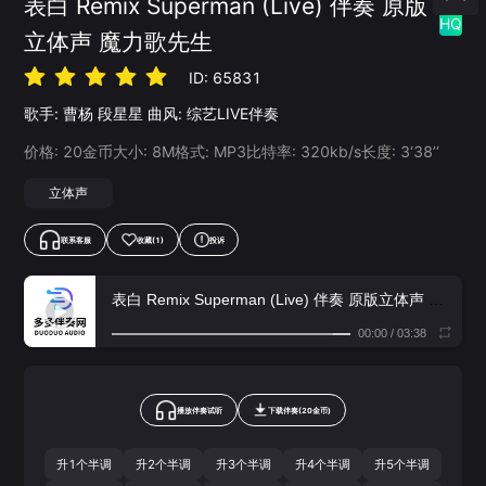
表白 Remix Superman (Live) 伴奏 原版
HQ
立体声 魔力歌先生
ID:
65831
歌手:
曹杨
段星星
曲风:
综艺LIVE伴奏
价格:
20
金币
大小:
8
M
格式:
MP3
比特率:
320
kb/s
长度:
3‘38’‘
立体声
联系客服
收藏
(1)
投诉
表白 Remix Superman (Live) 伴奏 原版立体声 魔力歌先生
00:00
/
03:38
播放伴奏试听
下载
伴奏
(
20
金币)
升1个半调
升2个半调
升3个半调
升4个半调
升5个半调