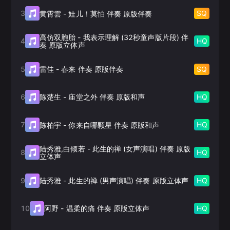
3
SQ
黄霄雲
-
娃儿！莫怕 伴奏 原版伴奏
高仿双胞胎
-
我表示理解 (32秒童声版片段) 伴
4
HQ
奏 原版立体声
5
SQ
雷佳
-
春来 伴奏 原版伴奏
6
HQ
陈楚生
-
庙堂之外 伴奏 原版和声
7
HQ
陈柏宇
-
你来自哪颗星 伴奏 原版和声
陆秀雅,白倾若
-
此生的禅 (女声演唱) 伴奏 原版
8
HQ
立体声
9
HQ
陆秀雅
-
此生的禅 (男声演唱) 伴奏 原版立体声
10
HQ
阿野
-
温柔的痛 伴奏 原版立体声