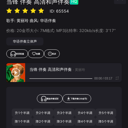
当锋 伴奏 高清和声伴奏
HQ
ID:
65554
歌手:
黄丽玲
曲风:
华语伴奏
价格:
20
金币
大小:
7
M
格式:
MP3
比特率:
320
kb/s
长度:
3‘17’‘
华语伴奏立体声
联系客服
收藏
投诉
当锋 伴奏 高清和声伴奏
- 黄丽玲
00:00
/
03:17
播放伴奏试听
下载
伴奏
(
20
金币)
升1个半调
升2个半调
升3个半调
升4个半调
升5个半调
降1个半调
降2个半调
降3个半调
降4个半调
降5个半调