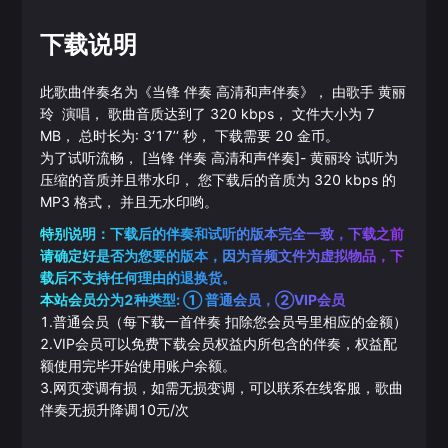
下载说明
此歌曲伴奏名为《
当锋 伴奏 高清和声伴奏
》， 由歌手
黄丽
玲
演唱， 歌曲音质达到了
320
kbps， 文件大小为
7
MB， 总时长为:
3‘17’‘
秒， 下载需要
20
金币。
为了试听流畅，
[当锋 伴奏 高清和声伴奏]
-
黄丽玲
试听为
压缩的音质并且带水印， 您下载后的音质为
320
kbps 的
MP3
格式， 并且无水印哟。
特别说明：下载后的伴奏和试听的版本完全一致，下载之前
请确定好是否为您要的版本，因为音频文件为虚拟物品，下
载后不支持任何理由的退换货。
本站会员分为2种类型: ① 普通会员，②VIP会员
1.普通会员（每下载一首伴奏 扣除您会员号里相应的金额）
2.VIP会员可以免费下载会员权益内所包含的伴奏，权益配
额使用完毕开始使用账户余额。
3.网页变调有损，如需无损变调，可以联系在线客服，歌曲
伴奏无损升降调10元/次