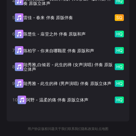
4
HQ
奏 原版立体声
5
SQ
雷佳
-
春来 伴奏 原版伴奏
6
HQ
陈楚生
-
庙堂之外 伴奏 原版和声
7
HQ
陈柏宇
-
你来自哪颗星 伴奏 原版和声
陆秀雅,白倾若
-
此生的禅 (女声演唱) 伴奏 原版
8
HQ
立体声
9
HQ
陆秀雅
-
此生的禅 (男声演唱) 伴奏 原版立体声
10
HQ
阿野
-
温柔的痛 伴奏 原版立体声
用户协议
版权问题
关于我们
联系我们
隐私政策
站点地图