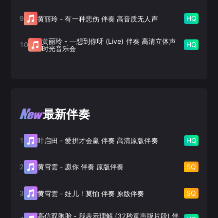
9
HQ
黄丽玲
-
有一种悲伤 伴奏 高音质无人声
黄丽玲
-
一想到你呀 (Live) 伴奏 高清立体声
10
HQ
时光音乐会
最新伴奏
1
HQ
叶启田
-
爱拼才会赢 伴奏 高清原版伴奏
2
SQ
黄霄雲
-
愿你 伴奏 原版伴奏
3
SQ
黄霄雲
-
娃儿！莫怕 伴奏 原版伴奏
高仿双胞胎
-
我表示理解 (32秒童声版片段) 伴