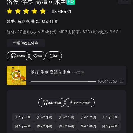
落夜 伴奏 高清立体声
HQ
ID:
65551
歌手:
马赛克
曲风:
华语伴奏
价格:
20
金币
大小:
8
M
格式:
MP3
比特率:
320
kb/s
长度:
3‘50’‘
华语伴奏立体声
联系客服
收藏
投诉
落夜 伴奏 高清立体声
- 马赛克
00:00
/
03:50
播放伴奏试听
下载
伴奏
(
20
金币)
升1个半调
升2个半调
升3个半调
升4个半调
升5个半调
降1个半调
降2个半调
降3个半调
降4个半调
降5个半调