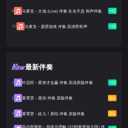
9
HQ
马赛克
-
大地 (Live) 伴奏 生生不息 和声伴奏
10
HQ
马赛克
-
霹雳游侠 伴奏 高清带和声
最新伴奏
1
HQ
叶启田
-
爱拼才会赢 伴奏 高清原版伴奏
2
SQ
黄霄雲
-
愿你 伴奏 原版伴奏
3
SQ
黄霄雲
-
娃儿！莫怕 伴奏 原版伴奏
高仿双胞胎
-
我表示理解 (32秒童声版片段) 伴