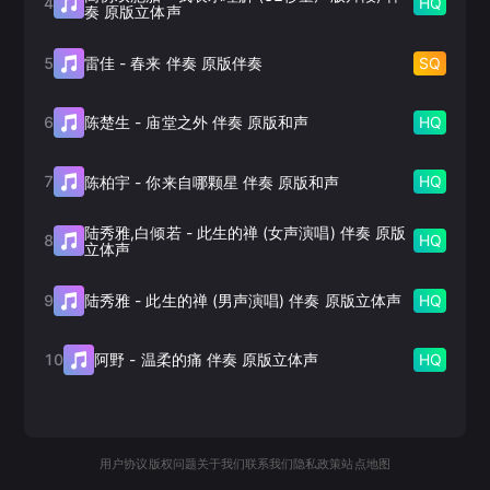
4
HQ
奏 原版立体声
5
SQ
雷佳
-
春来 伴奏 原版伴奏
6
HQ
陈楚生
-
庙堂之外 伴奏 原版和声
7
HQ
陈柏宇
-
你来自哪颗星 伴奏 原版和声
陆秀雅,白倾若
-
此生的禅 (女声演唱) 伴奏 原版
8
HQ
立体声
9
HQ
陆秀雅
-
此生的禅 (男声演唱) 伴奏 原版立体声
10
HQ
阿野
-
温柔的痛 伴奏 原版立体声
用户协议
版权问题
关于我们
联系我们
隐私政策
站点地图