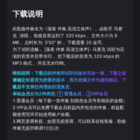
下载说明
此歌曲伴奏名为《
落夜 伴奏 高清立体声
》， 由歌手
马赛
克
演唱， 歌曲音质达到了
320
kbps， 文件大小为
8
MB， 总时长为:
3‘50’‘
秒， 下载需要
20
金币。
为了试听流畅，
[落夜 伴奏 高清立体声]
-
马赛克
试听为压
缩的音质并且带水印， 您下载后的音质为
320
kbps 的
MP3
格式， 并且无水印哟。
特别说明：下载后的伴奏和试听的版本完全一致，下载之前
请确定好是否为您要的版本，因为音频文件为虚拟物品，下
载后不支持任何理由的退换货。
本站会员分为2种类型: ① 普通会员，②VIP会员
1.普通会员（每下载一首伴奏 扣除您会员号里相应的金额）
2.VIP会员可以免费下载会员权益内所包含的伴奏，权益配
额使用完毕开始使用账户余额。
3.网页变调有损，如需无损变调，可以联系在线客服，歌曲
伴奏无损升降调10元/次