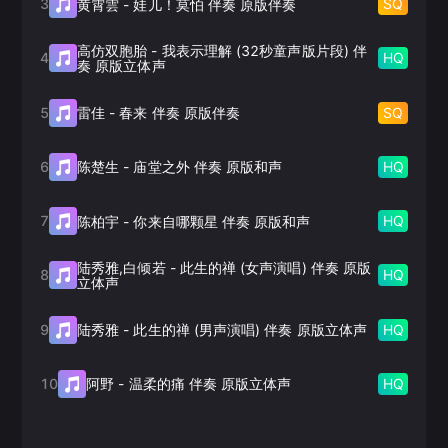
3
SQ
黄霄雲
-
娃儿！莫怕 伴奏 原版伴奏
高仿双胞胎
-
我表示理解 (32秒童声版片段) 伴
4
HQ
奏 原版立体声
5
SQ
雷佳
-
春来 伴奏 原版伴奏
6
HQ
陈楚生
-
庙堂之外 伴奏 原版和声
7
HQ
陈柏宇
-
你来自哪颗星 伴奏 原版和声
陆秀雅,白倾若
-
此生的禅 (女声演唱) 伴奏 原版
8
HQ
立体声
9
HQ
陆秀雅
-
此生的禅 (男声演唱) 伴奏 原版立体声
10
HQ
阿野
-
温柔的痛 伴奏 原版立体声