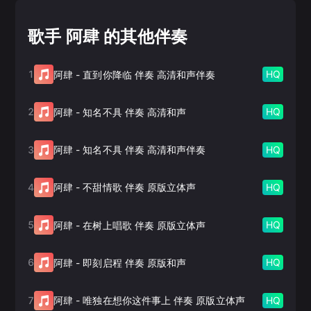
歌手 阿肆 的其他伴奏
1
HQ
阿肆
-
直到你降临 伴奏 高清和声伴奏
2
HQ
阿肆
-
知名不具 伴奏 高清和声
3
HQ
阿肆
-
知名不具 伴奏 高清和声伴奏
4
HQ
阿肆
-
不甜情歌 伴奏 原版立体声
5
HQ
阿肆
-
在树上唱歌 伴奏 原版立体声
6
HQ
阿肆
-
即刻启程 伴奏 原版和声
7
HQ
阿肆
-
唯独在想你这件事上 伴奏 原版立体声