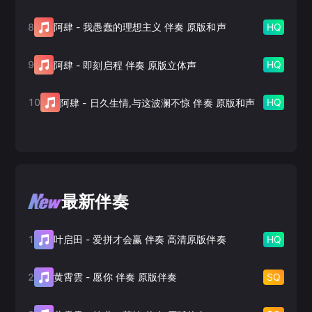
8
HQ
阿肆
-
我愚蠢的理想主义 伴奏 原版和声
9
HQ
阿肆
-
即刻启程 伴奏 原版立体声
10
HQ
阿肆
-
日久生情,与这波澜不惊 伴奏 原版和声
最新伴奏
1
HQ
叶启田
-
爱拼才会赢 伴奏 高清原版伴奏
2
SQ
黄霄雲
-
愿你 伴奏 原版伴奏