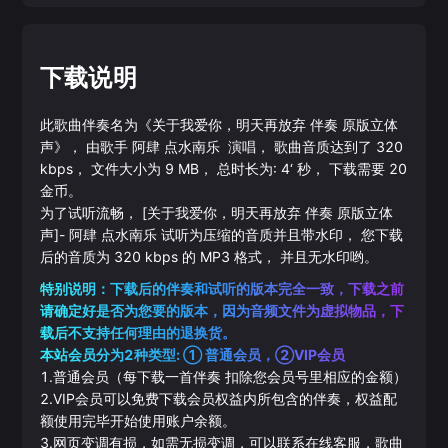
下载说明
此歌曲伴奏名为《
关于我爱你，明天再放弃 伴奏 原版立体
声
》， 由歌手
阿肆
点水南乐
演唱， 歌曲音质达到了
320
kbps， 文件大小为
9
MB， 总时长为:
4‘
秒， 下载需要
20
金币。
为了试听流畅，
[关于我爱你，明天再放弃 伴奏 原版立体
声]
-
阿肆
点水南乐
试听为压缩的音质并且带水印， 您下载
后的音质为
320
kbps 的
MP3
格式， 并且无水印哟。
特别说明：下载后的伴奏和试听的版本完全一致，下载之前
请确定好是否为您要的版本，因为音频文件为虚拟物品，下
载后不支持任何理由的退换货。
本站会员分为2种类型: ① 普通会员，②VIP会员
1.普通会员（每下载一首伴奏 扣除您会员号里相应的金额）
2.VIP会员可以免费下载会员权益内所包含的伴奏，权益配
额使用完毕开始使用账户余额。
3.网页变调有损，如需无损变调，可以联系在线客服，歌曲