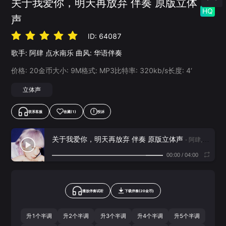
关于我爱你，明天再放弃 伴奏 原版立体
HQ
声
ID:
64087
歌手:
阿肆
点水南乐
曲风:
华语伴奏
价格:
20
金币
大小:
9
M
格式:
MP3
比特率:
320
kb/s
长度:
4‘
立体声
联系客服
收藏
(1)
投诉
关于我爱你，明天再放弃 伴奏 原版立体声
- 阿肆,点水南乐
00:00
/
04:00
播放伴奏试听
下载
伴奏
(
20
金币)
升1个半调
升2个半调
升3个半调
升4个半调
升5个半调