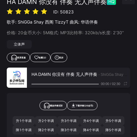
HA DAMN 你没有 伴奏 无人声伴奏
HQ
ID:
50823
歌手:
ShiGGa Shay 西阁
TizzyT
曲风:
华语伴奏
价格:
20
金币
大小:
5
M
格式:
MP3
比特率:
320
kb/s
长度:
2‘30’‘
立体声
联系客服
收藏
(2)
投诉
HA DAMN 你没有 伴奏 无人声伴奏
- ShiGGa Shay 西阁,TizzyT
00:00
/
02:30
播放伴奏试听
下载
伴奏
(
20
金币)
升1个半调
升2个半调
升3个半调
升4个半调
升5个半调
降1个半调
降2个半调
降3个半调
降4个半调
降5个半调