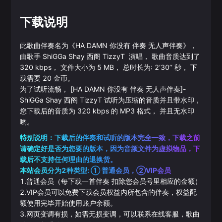
下载说明
此歌曲伴奏名为《
HA DAMN 你没有 伴奏 无人声伴奏
》，
由歌手
ShiGGa Shay 西阁
TizzyT
演唱， 歌曲音质达到了
320
kbps， 文件大小为
5
MB， 总时长为:
2‘30’‘
秒， 下
载需要
20
金币。
为了试听流畅，
[HA DAMN 你没有 伴奏 无人声伴奏]
-
ShiGGa Shay 西阁
TizzyT
试听为压缩的音质并且带水印，
您下载后的音质为
320
kbps 的
MP3
格式， 并且无水印
哟。
特别说明：下载后的伴奏和试听的版本完全一致，下载之前
请确定好是否为您要的版本，因为音频文件为虚拟物品，下
载后不支持任何理由的退换货。
本站会员分为2种类型: ① 普通会员，②VIP会员
1.普通会员（每下载一首伴奏 扣除您会员号里相应的金额）
2.VIP会员可以免费下载会员权益内所包含的伴奏，权益配
额使用完毕开始使用账户余额。
3.网页变调有损，如需无损变调，可以联系在线客服，歌曲