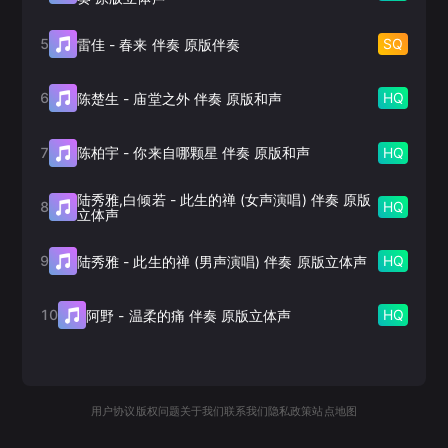
5
SQ
雷佳
-
春来 伴奏 原版伴奏
6
HQ
陈楚生
-
庙堂之外 伴奏 原版和声
7
HQ
陈柏宇
-
你来自哪颗星 伴奏 原版和声
陆秀雅,白倾若
-
此生的禅 (女声演唱) 伴奏 原版
8
HQ
立体声
9
HQ
陆秀雅
-
此生的禅 (男声演唱) 伴奏 原版立体声
10
HQ
阿野
-
温柔的痛 伴奏 原版立体声
用户协议
版权问题
关于我们
联系我们
隐私政策
站点地图