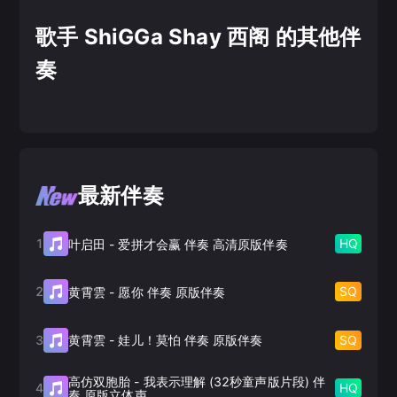
歌手 ShiGGa Shay 西阁 的其他伴
奏
最新伴奏
1
HQ
叶启田
-
爱拼才会赢 伴奏 高清原版伴奏
2
SQ
黄霄雲
-
愿你 伴奏 原版伴奏
3
SQ
黄霄雲
-
娃儿！莫怕 伴奏 原版伴奏
高仿双胞胎
-
我表示理解 (32秒童声版片段) 伴
4
HQ
奏 原版立体声