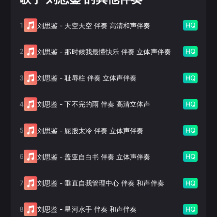
1
HQ
刘思鉴
-
天空天空 伴奏 高清和声伴奏
2
HQ
刘思鉴
-
那时候我最懂快乐 伴奏 立体声伴奏
3
HQ
刘思鉴
-
耻辱柱 伴奏 立体声伴奏
4
HQ
刘思鉴
-
下不完的雨 伴奏 高清立体声
5
HQ
刘思鉴
-
屁股太冷 伴奏 立体声伴奏
6
HQ
刘思鉴
-
盖亚自白书 伴奏 立体声伴奏
7
HQ
刘思鉴
-
垂直自我管理中心 伴奏 和声伴奏
8
HQ
刘思鉴
-
星河水手 伴奏 和声伴奏