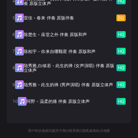
4
HQ
奏 原版立体声
5
SQ
雷佳
-
春来 伴奏 原版伴奏
6
HQ
陈楚生
-
庙堂之外 伴奏 原版和声
7
HQ
陈柏宇
-
你来自哪颗星 伴奏 原版和声
陆秀雅,白倾若
-
此生的禅 (女声演唱) 伴奏 原版
8
HQ
立体声
9
HQ
陆秀雅
-
此生的禅 (男声演唱) 伴奏 原版立体声
10
HQ
阿野
-
温柔的痛 伴奏 原版立体声
用户协议
版权问题
关于我们
联系我们
隐私政策
站点地图