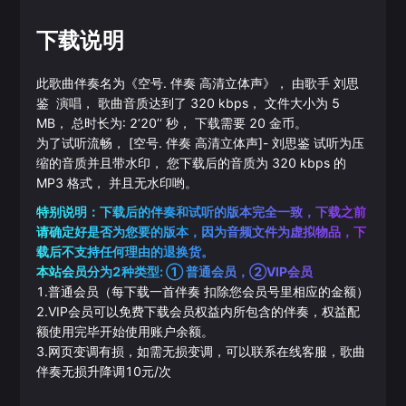
下载说明
此歌曲伴奏名为《
空号. 伴奏 高清立体声
》， 由歌手
刘思
鉴
演唱， 歌曲音质达到了
320
kbps， 文件大小为
5
MB， 总时长为:
2‘20’‘
秒， 下载需要
20
金币。
为了试听流畅，
[空号. 伴奏 高清立体声]
-
刘思鉴
试听为压
缩的音质并且带水印， 您下载后的音质为
320
kbps 的
MP3
格式， 并且无水印哟。
特别说明：下载后的伴奏和试听的版本完全一致，下载之前
请确定好是否为您要的版本，因为音频文件为虚拟物品，下
载后不支持任何理由的退换货。
本站会员分为2种类型: ① 普通会员，②VIP会员
1.普通会员（每下载一首伴奏 扣除您会员号里相应的金额）
2.VIP会员可以免费下载会员权益内所包含的伴奏，权益配
额使用完毕开始使用账户余额。
3.网页变调有损，如需无损变调，可以联系在线客服，歌曲
伴奏无损升降调10元/次