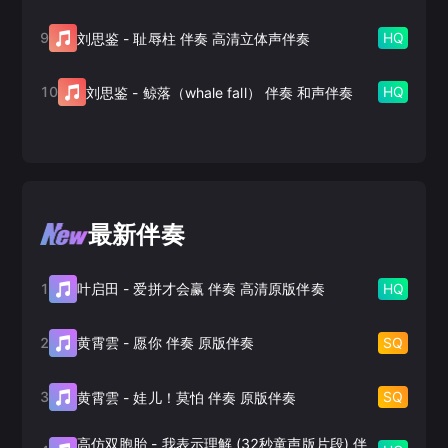
9
HQ
刘思鉴
-
耻辱柱 伴奏 高清立体声伴奏
10
HQ
刘思鉴
-
鲸落（whale fall） 伴奏 和声伴奏
最新伴奏
1
HQ
叶启田
-
爱拼才会赢 伴奏 高清原版伴奏
2
SQ
黄霄雲
-
愿你 伴奏 原版伴奏
3
SQ
黄霄雲
-
娃儿！莫怕 伴奏 原版伴奏
高仿双胞胎
-
我表示理解 (32秒童声版片段) 伴