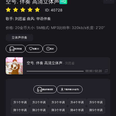
空号. 伴奏 高清立体声
HQ
ID:
40728
歌手:
刘思鉴
曲风:
华语伴奏
价格:
20
金币
大小:
5
M
格式:
MP3
比特率:
320
kb/s
长度:
2‘20’‘
立体声伴奏
联系客服
收藏
(3)
投诉
空号. 伴奏 高清立体声
- 刘思鉴
00:00
/
02:20
播放伴奏试听
下载
伴奏
(
20
金币)
升1个半调
升2个半调
升3个半调
升4个半调
升5个半调
降1个半调
降2个半调
降3个半调
降4个半调
降5个半调