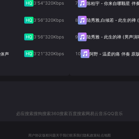
HQ
3‘54’‘
320
Kbps
7
陈柏宇
-
你来自哪颗星 伴
HQ
3‘56’‘
320
Kbps
8
陆秀雅,白倾若
-
HQ
3‘56’‘
320
Kbps
9
陆秀雅
-
此生的禅 (男声演
HQ
3‘21’‘
320
Kbps
10
清立体声
阿野
-
温柔的痛 伴奏 原
必应搜索
搜狗搜索
360搜索
百度搜索
网易云音乐
QQ音乐
用户协议
版权问题
关于我们
联系我们
隐私政策
站点地图