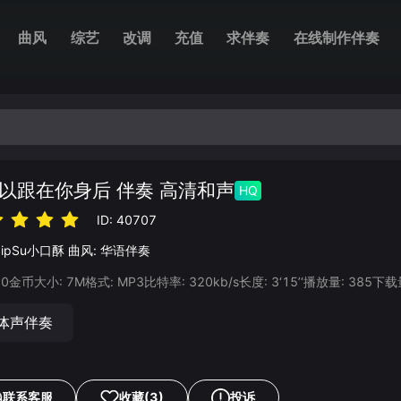
曲风
综艺
改调
充值
求伴奏
在线制作伴奏
以跟在你身后 伴奏 高清和声
HQ
ID:
40707
SipSu小口酥
曲风:
华语伴奏
20
金币
大小:
7
M
格式:
MP3
比特率:
320
kb/s
长度:
3‘15’‘
播放量:
385
下载
体声伴奏
联系客服
收藏
(3)
投诉