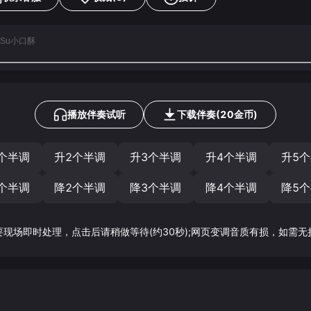
ipSu小口酥
播放伴奏试听
下载
伴奏
(
20
金币)
个半调
升2个半调
升3个半调
升4个半调
升5
个半调
降2个半调
降3个半调
降4个半调
降5
要现场即时处理，点击后请稍做等待(约30秒);网页变调音质有损，如需无