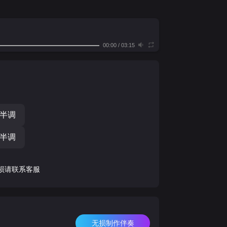
00:00
/
03:15
个半调
个半调
损请联系客服
无损制作伴奏