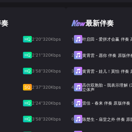
伴奏
最新伴奏
HQ
2‘20’‘
320
Kbps
1
叶启田
-
爱拼才会赢 伴奏
HQ
2‘21’‘
320
Kbps
2
黄霄雲
-
愿你 伴奏 原版伴
HQ
3‘58’‘
320
Kbps
3
黄霄雲
-
娃儿！莫怕 伴奏 
高仿双胞胎
-
我表示理解 (
SQ
2‘37’‘
320
Kbps
4
立体声
HQ
2‘24’‘
320
Kbps
5
雷佳
-
春来 伴奏 原版伴奏
HQ
3‘58’‘
320
Kbps
6
陈楚生
-
庙堂之外 伴奏 原