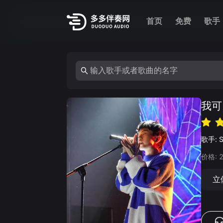
首页
免费
歌手
我可
歌手:
价格:
立