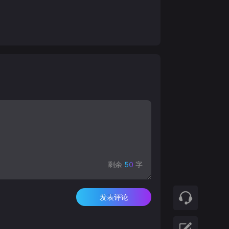
剩余
50
字
发表评论