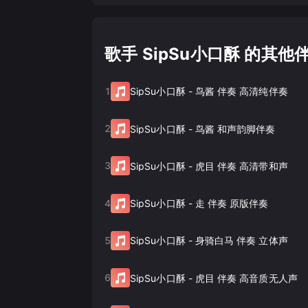
歌手 SipSu小口酥 的其他
1
SipSu小口酥
-
鸟酱 伴奏 高清纯伴奏
2
SipSu小口酥
-
鸟酱 和声韵脚伴奏
3
SipSu小口酥
-
虎目 伴奏 高清带和声
4
SipSu小口酥
-
走 伴奏 原版伴奏
5
SipSu小口酥
-
身骑白马 伴奏 立体声
6
SipSu小口酥
-
虎目 伴奏 高音质无人声