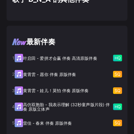
最新伴奏
1
HQ
叶启田
-
爱拼才会赢 伴奏 高清原版伴奏
2
SQ
黄霄雲
-
愿你 伴奏 原版伴奏
3
SQ
黄霄雲
-
娃儿！莫怕 伴奏 原版伴奏
高仿双胞胎
-
我表示理解 (32秒童声版片段) 伴
4
HQ
奏 原版立体声
5
SQ
雷佳
-
春来 伴奏 原版伴奏