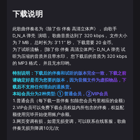
下载说明
此歌曲伴奏名为《
除了你 伴奏 高清立体声
》， 由歌手
D_N_A
弹壳
演唱， 歌曲音质达到了
320
kbps， 文件大小
为
7
MB， 总时长为:
3‘11’‘
秒， 下载需要
20
金币。
为了试听流畅，
[除了你 伴奏 高清立体声]
-
D_N_A
弹壳
试
听为压缩的音质并且带水印， 您下载后的音质为
320
kbps
的
MP3
格式， 并且无水印哟。
特别说明：下载后的伴奏和试听的版本完全一致，下载之前
请确定好是否为您要的版本，因为音频文件为虚拟物品，下
载后不支持任何理由的退换货。
本站会员分为2种类型: ① 普通会员，②VIP会员
1.普通会员（每下载一首伴奏 扣除您会员号里相应的金额）
2.VIP会员可以免费下载会员权益内所包含的伴奏，权益配
额使用完毕开始使用账户余额。
3.网页变调有损，如需无损变调，可以联系在线客服，歌曲
伴奏无损升降调10元/次