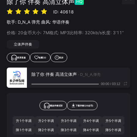
除了你 伴奏 高清立体声
HQ
ID:
40618
歌手:
D_N_A
弹壳
曲风:
华语伴奏
价格:
20
金币
大小:
7
M
格式:
MP3
比特率:
320
kb/s
长度:
3‘11’‘
立体声伴奏
联系客服
收藏
(3)
投诉
除了你 伴奏 高清立体声
- D_N_A,弹壳
00:00
/
03:12
播放伴奏试听
下载
伴奏
(
20
金币)
升1个半调
升2个半调
升3个半调
升4个半调
升5个半调
降1个半调
降2个半调
降3个半调
降4个半调
降5个半调