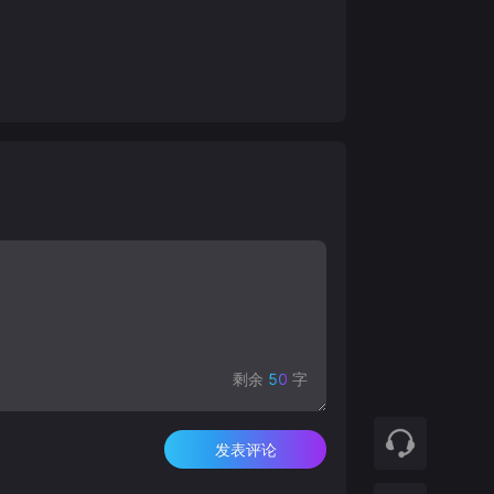
剩余
50
字
发表评论