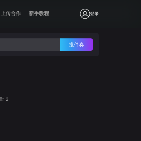
上传合作
新手教程
登录
搜伴奏
量:
2