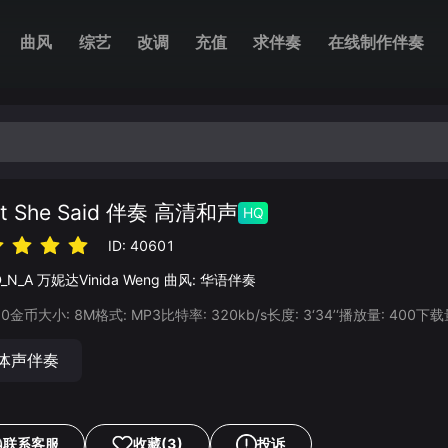
曲风
综艺
改调
充值
求伴奏
在线制作伴奏
t She Said 伴奏 高清和声
HQ
ID:
40601
D_N_A
万妮达Vinida Weng
曲风:
华语伴奏
20
金币
大小:
8
M
格式:
MP3
比特率:
320
kb/s
长度:
3‘34’‘
播放量:
400
下载
体声伴奏
联系客服
收藏
(3)
投诉