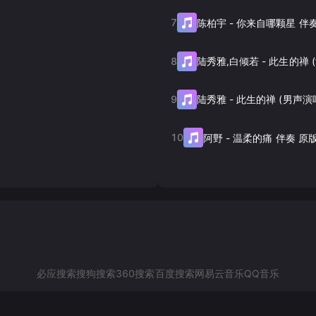
7
陈柏宇
-
你来自哪颗星 伴
8
陆秀雅,白倾若
-
9
陆秀雅
-
此生的禅 (男声演
10
阿野
-
温柔的痛 伴奏 原
必应搜索
搜狗搜索
360搜索
百度搜索
网易云音乐
QQ音乐