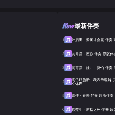
最新伴奏
1
叶启田
-
爱拼才会赢 伴奏
2
黄霄雲
-
愿你 伴奏 原版伴
3
黄霄雲
-
娃儿！莫怕 伴奏 
高仿双胞胎
-
我表示理解 (
4
立体声
5
雷佳
-
春来 伴奏 原版伴奏
6
陈楚生
-
庙堂之外 伴奏 原