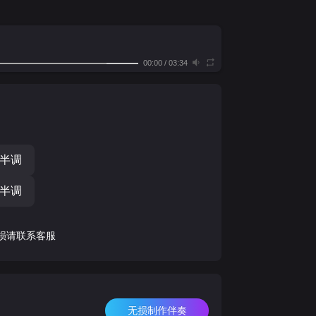
00:00
/
03:34
个半调
个半调
损请联系客服
无损制作伴奏