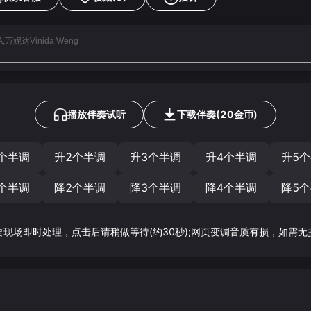
A,万妮达Vinida Weng
播放伴奏试听
下载
伴奏
(
20
金币)
个半调
升2个半调
升3个半调
升4个半调
升5
个半调
降2个半调
降3个半调
降4个半调
降5
要现场即时处理，点击后请稍做等待(约30秒);网页变调音质有损，如需无