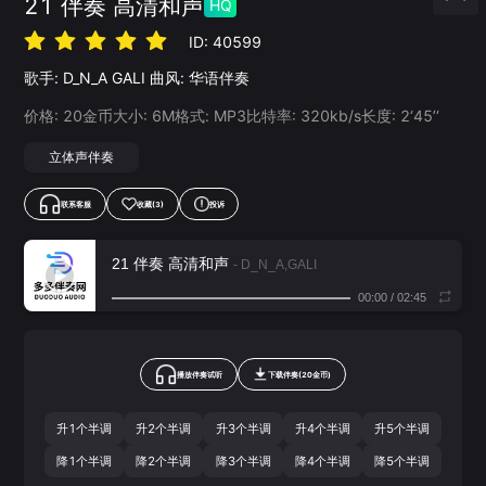
21 伴奏 高清和声
HQ
ID:
40599
歌手:
D_N_A
GALI
曲风:
华语伴奏
价格:
20
金币
大小:
6
M
格式:
MP3
比特率:
320
kb/s
长度:
2‘45’‘
立体声伴奏
联系客服
收藏
(3)
投诉
21 伴奏 高清和声
- D_N_A,GALI
00:00
/
02:45
播放伴奏试听
下载
伴奏
(
20
金币)
升1个半调
升2个半调
升3个半调
升4个半调
升5个半调
降1个半调
降2个半调
降3个半调
降4个半调
降5个半调