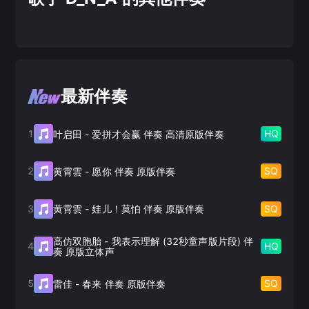
最新伴奏
1
HQ
叶启田
-
爱拼才会赢 伴奏 高清原版伴奏
2
SQ
黄霄雲
-
愿你 伴奏 原版伴奏
3
SQ
黄霄雲
-
娃儿！莫怕 伴奏 原版伴奏
高仿双胞胎
-
我表示理解 (32秒童声版片段) 伴
4
HQ
奏 原版立体声
5
SQ
雷佳
-
春来 伴奏 原版伴奏