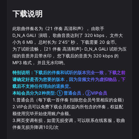
下载说明
此歌曲伴奏名为《
21 伴奏 高清和声
》， 由歌手
D_N_A
GALI
演唱， 歌曲音质达到了
320
kbps， 文件大
小为
6
MB， 总时长为:
2‘45’‘
秒， 下载需要
20
金币。
为了试听流畅，
[21 伴奏 高清和声]
-
D_N_A
GALI
试听为压
缩的音质并且带水印， 您下载后的音质为
320
kbps 的
MP3
格式， 并且无水印哟。
特别说明：下载后的伴奏和试听的版本完全一致，下载之前
请确定好是否为您要的版本，因为音频文件为虚拟物品，下
载后不支持任何理由的退换货。
本站会员分为2种类型: ① 普通会员，②VIP会员
1.普通会员（每下载一首伴奏 扣除您会员号里相应的金额）
2.VIP会员可以免费下载会员权益内所包含的伴奏，权益配
额使用完毕开始使用账户余额。
3.网页变调有损，如需无损变调，可以联系在线客服，歌曲
伴奏无损升降调10元/次