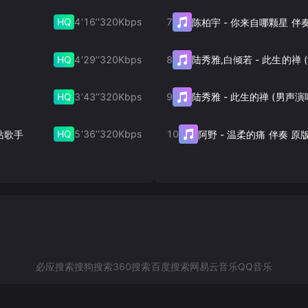
HQ
4‘16’‘
320
Kbps
7
陈柏宇
-
你来自哪颗星 伴
HQ
4‘29’‘
320
Kbps
8
陆秀雅,白倾若
-
HQ
3‘43’‘
320
Kbps
9
陆秀雅
-
此生的禅 (男声演
HQ
5‘36’‘
320
Kbps
10
一站歌手
阿野
-
温柔的痛 伴奏 原
必应搜索
搜狗搜索
360搜索
百度搜索
网易云音乐
QQ音乐