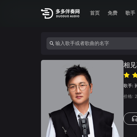
首页
免费
歌手
相见
歌手:
价格: