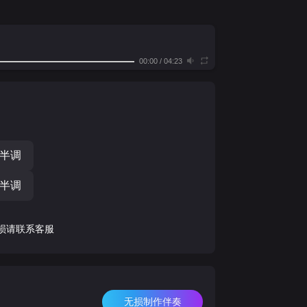
00:00
/
04:23
个半调
个半调
损请联系客服
无损制作伴奏