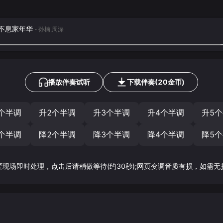
声生不息家年华
- 孙楠,周深
播放伴奏试听
下载
伴奏
(
20
金币)
个半调
升2个半调
升3个半调
升4个半调
升5
个半调
降2个半调
降3个半调
降4个半调
降5
要现场即时处理，点击后请稍做等待(约30秒);网页变调音质有损，如需无