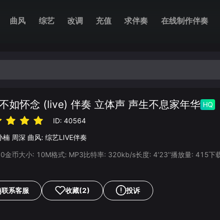
曲风
综艺
改调
充值
求伴奏
在线制作伴奏
不如怀念 (live) 伴奏 立体声 声生不息家年华
HQ
ID:
40564
孙楠
周深
曲风:
综艺LIVE伴奏
20
金币
大小:
10
M
格式:
MP3
比特率:
320
kb/s
长度:
4‘23’‘
播放量:
415
下
联系客服
收藏
(2)
投诉