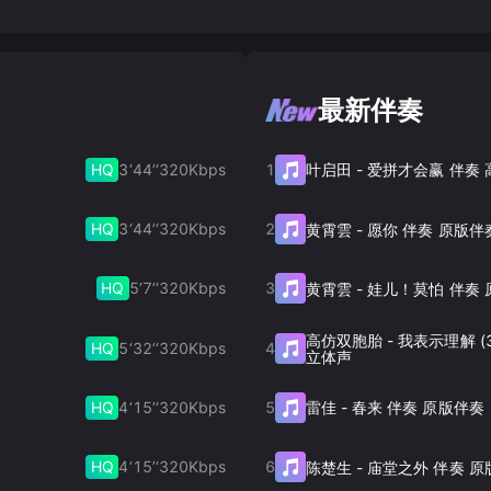
最新伴奏
HQ
3‘44’‘
320
Kbps
1
叶启田
-
爱拼才会赢 伴奏
HQ
3‘44’‘
320
Kbps
2
黄霄雲
-
愿你 伴奏 原版伴
HQ
5‘7’‘
320
Kbps
3
4
黄霄雲
-
娃儿！莫怕 伴奏 
高仿双胞胎
-
我表示理解 (
HQ
5‘32’‘
320
Kbps
4
立体声
HQ
4‘15’‘
320
Kbps
5
雷佳
-
春来 伴奏 原版伴奏
HQ
4‘15’‘
320
Kbps
6
陈楚生
-
庙堂之外 伴奏 原