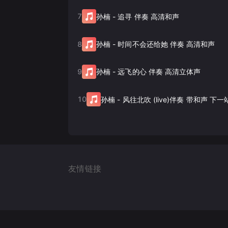
7
孙楠
-
追寻 伴奏 高清和声
8
孙楠
-
时间不会还给她 伴奏 高清和声
9
孙楠
-
远飞的心 伴奏 高清立体声
10
孙楠
-
风往北吹 (live)伴奏 带和声 下
友情链接