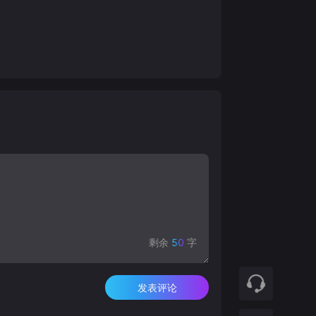
剩余
50
字
发表评论