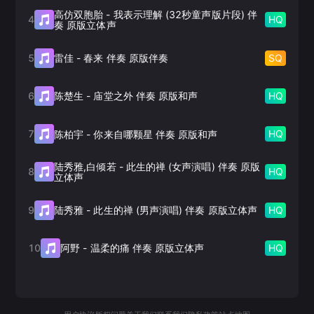
高仿双胞胎
-
我表示理解 (32秒童声版片段) 伴
4
HQ
奏 原版立体声
5
SQ
雷佳
-
春来 伴奏 原版伴奏
6
HQ
陈楚生
-
庙堂之外 伴奏 原版和声
7
HQ
陈柏宇
-
你来自哪颗星 伴奏 原版和声
陆秀雅,白倾若
-
此生的禅 (女声演唱) 伴奏 原版
8
HQ
立体声
9
HQ
陆秀雅
-
此生的禅 (男声演唱) 伴奏 原版立体声
10
HQ
阿野
-
温柔的痛 伴奏 原版立体声