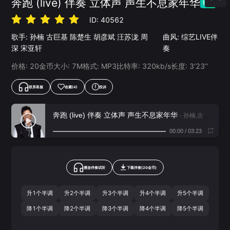
奔跑 (live) 伴奏 立体声 声生不息家年华
HQ
ID:
40562
歌手:
孙楠
古巨基
陈楚生
胡彦斌
汪苏泷
周
曲风:
综艺LIVE伴
深
宋亚轩
奏
价格:
20
金币
大小:
7
M
格式:
MP3
比特率:
320
kb/s
长度:
3‘23’‘
联系客服
收藏
(4)
投诉
奔跑 (live) 伴奏 立体声 声生不息家年华
- 孙楠,古巨基,陈楚生,胡彦斌,汪苏泷,周深,宋亚轩
00:00
/
03:23
播放伴奏试听
下载
伴奏
(
20
金币)
升1个半调
升2个半调
升3个半调
升4个半调
升5个半调
降1个半调
降2个半调
降3个半调
降4个半调
降5个半调