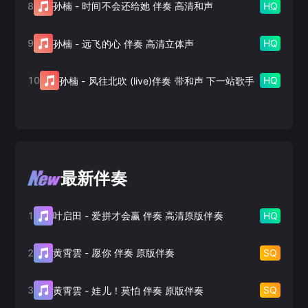
8
HQ
孙楠
-
时间不会还给她 伴奏 高清和声
9
HQ
孙楠
-
远飞的心 伴奏 高清立体声
10
HQ
孙楠
-
风往北吹 (live)伴奏 带和声 下一站歌手
最新伴奏
1
HQ
叶启田
-
爱拼才会赢 伴奏 高清原版伴奏
2
SQ
黄霄雲
-
愿你 伴奏 原版伴奏
3
SQ
黄霄雲
-
娃儿！莫怕 伴奏 原版伴奏