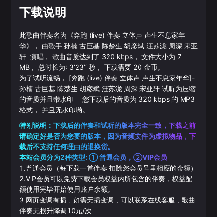
下载说明
此歌曲伴奏名为《
奔跑 (live) 伴奏 立体声 声生不息家年
华
》， 由歌手
孙楠
古巨基
陈楚生
胡彦斌
汪苏泷
周深
宋亚
轩
演唱， 歌曲音质达到了
320
kbps， 文件大小为
7
MB， 总时长为:
3‘23’‘
秒， 下载需要
20
金币。
为了试听流畅，
[奔跑 (live) 伴奏 立体声 声生不息家年华]
-
孙楠
古巨基
陈楚生
胡彦斌
汪苏泷
周深
宋亚轩
试听为压缩
的音质并且带水印， 您下载后的音质为
320
kbps 的
MP3
格式， 并且无水印哟。
特别说明：下载后的伴奏和试听的版本完全一致，下载之前
请确定好是否为您要的版本，因为音频文件为虚拟物品，下
载后不支持任何理由的退换货。
本站会员分为2种类型: ① 普通会员，②VIP会员
1.普通会员（每下载一首伴奏 扣除您会员号里相应的金额）
2.VIP会员可以免费下载会员权益内所包含的伴奏，权益配
额使用完毕开始使用账户余额。
3.网页变调有损，如需无损变调，可以联系在线客服，歌曲
伴奏无损升降调10元/次