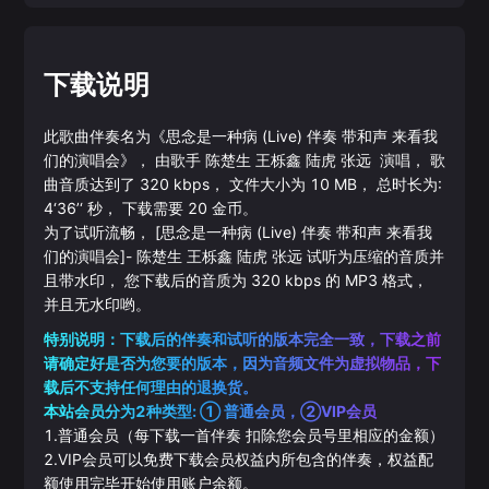
下载说明
此歌曲伴奏名为《
思念是一种病 (Live) 伴奏 带和声 来看我
们的演唱会
》， 由歌手
陈楚生
王栎鑫
陆虎
张远
演唱， 歌
曲音质达到了
320
kbps， 文件大小为
10
MB， 总时长为:
4‘36’‘
秒， 下载需要
20
金币。
为了试听流畅，
[思念是一种病 (Live) 伴奏 带和声 来看我
们的演唱会]
-
陈楚生
王栎鑫
陆虎
张远
试听为压缩的音质并
且带水印， 您下载后的音质为
320
kbps 的
MP3
格式，
并且无水印哟。
特别说明：下载后的伴奏和试听的版本完全一致，下载之前
请确定好是否为您要的版本，因为音频文件为虚拟物品，下
载后不支持任何理由的退换货。
本站会员分为2种类型: ① 普通会员，②VIP会员
1.普通会员（每下载一首伴奏 扣除您会员号里相应的金额）
2.VIP会员可以免费下载会员权益内所包含的伴奏，权益配
额使用完毕开始使用账户余额。