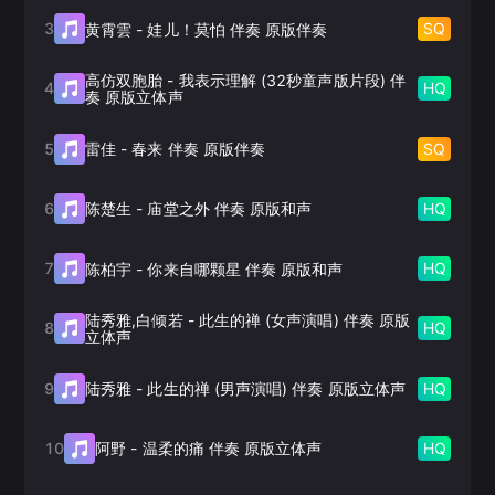
3
SQ
黄霄雲
-
娃儿！莫怕 伴奏 原版伴奏
高仿双胞胎
-
我表示理解 (32秒童声版片段) 伴
4
HQ
奏 原版立体声
5
SQ
雷佳
-
春来 伴奏 原版伴奏
6
HQ
陈楚生
-
庙堂之外 伴奏 原版和声
7
HQ
陈柏宇
-
你来自哪颗星 伴奏 原版和声
陆秀雅,白倾若
-
此生的禅 (女声演唱) 伴奏 原版
8
HQ
立体声
9
HQ
陆秀雅
-
此生的禅 (男声演唱) 伴奏 原版立体声
10
HQ
阿野
-
温柔的痛 伴奏 原版立体声