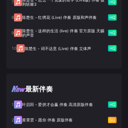
7
HQ
荆斩棘3
8
HQ
陈楚生
-
红绣花 (Live) 伴奏 原版和声伴奏
陈楚生
-
这样的生活 (live) 伴奏 官方原版 天赐
9
HQ
的声音
10
HQ
陈楚生
-
词不达意 (Live) 伴奏 立体声
最新伴奏
1
HQ
叶启田
-
爱拼才会赢 伴奏 高清原版伴奏
2
SQ
黄霄雲
-
愿你 伴奏 原版伴奏