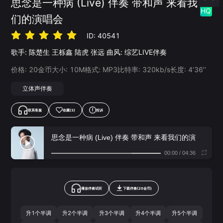
思念是一种病 (Live) 伴奏 带和声 来看我
HQ
们的演唱会
ID:
40541
歌手:
陈楚生
王栎鑫
陆虎
张远
曲风:
综艺LIVE伴奏
价格:
20
金币
大小:
10
M
格式:
MP3
比特率:
320
kb/s
长度:
4‘36’‘
立体声伴奏
联系客服
收藏
(3)
投诉
思念是一种病 (Live) 伴奏 带和声 来看我们的演唱会
- 
00:00
/
04:36
播放伴奏试听
下载
伴奏
(
20
金币)
升1个半调
升2个半调
升3个半调
升4个半调
升5个半调