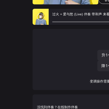
过火 + 爱与愁 (Live) 伴奏 带和声
升1
降1
变调操作需
没找到伴奏？在线制作伴奏