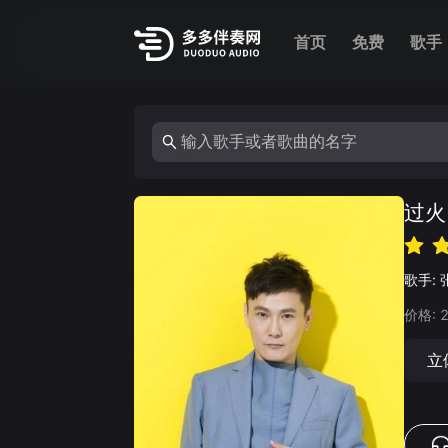
首页
免费
歌手
过火
歌手:
价格:
立