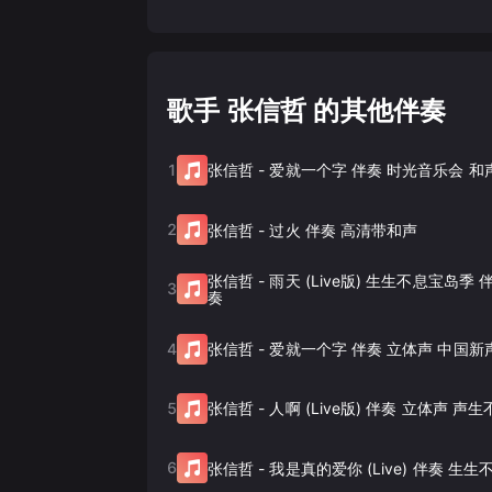
歌手 张信哲 的其他伴奏
1
张信哲
-
爱就一个字 伴奏 时光音乐会 和
2
张信哲
-
过火 伴奏 高清带和声
张信哲
-
雨天 (Live版) 生生不息宝岛季
3
奏
4
张信哲
-
爱就一个字 伴奏 立体声 中国新
5
张信哲
-
人啊 (Live版) 伴奏 立体声 声
6
张信哲
-
我是真的爱你 (Live) 伴奏 生生