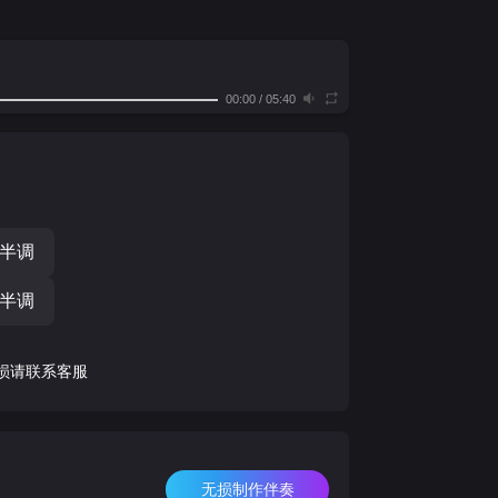
00:00
/
05:40
个半调
个半调
损请联系客服
无损制作伴奏