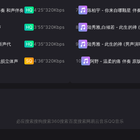
HQ
4‘25’‘
320
Kbps
7
 伴奏 和声伴奏
陈柏宇
-
你来自哪颗星 伴
HQ
3‘55’‘
320
Kbps
8
声
陆秀雅,白倾若
-
HQ
4‘35’‘
320
Kbps
9
新声代
陆秀雅
-
此生的禅 (男声演
SQ
4‘36’‘
320
Kbps
10
无损立体声
阿野
-
温柔的痛 伴奏 原
必应搜索
搜狗搜索
360搜索
百度搜索
网易云音乐
QQ音乐