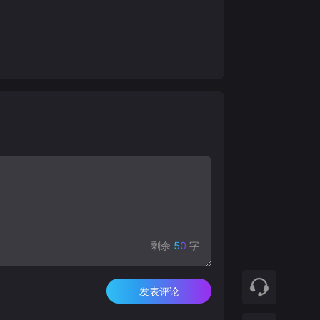
剩余
50
字
发表评论