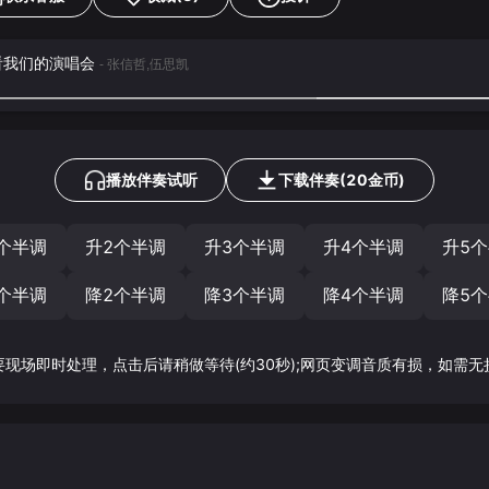
 来看我们的演唱会
- 张信哲,伍思凯
播放伴奏试听
下载
伴奏
(
20
金币)
个半调
升2个半调
升3个半调
升4个半调
升5
个半调
降2个半调
降3个半调
降4个半调
降5
要现场即时处理，点击后请稍做等待(约30秒);网页变调音质有损，如需无