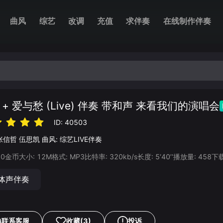
曲风
综艺
改调
充值
求伴奏
在线制作伴奏
 + 爱与愁 (Live) 伴奏 带和声 来看我们的演唱会
ID:
40503
张信哲
伍思凯
曲风:
综艺LIVE伴奏
20
金币
大小:
12
M
格式:
MP3
比特率:
320
kb/s
长度:
5‘40’‘
播放量:
458
下
体声伴奏
联系客服
收藏
(3)
投诉