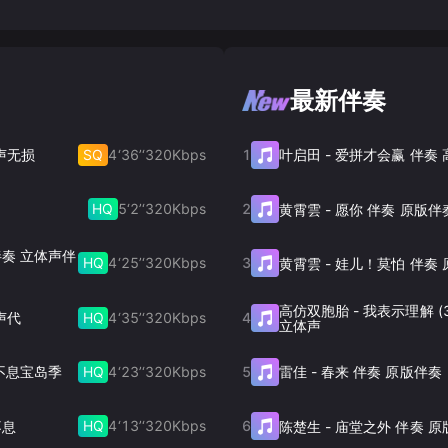
最新伴奏
SQ
4‘36’‘
320
Kbps
1
声无损
叶启田
-
爱拼才会赢 伴奏
HQ
5‘2’‘
320
Kbps
2
黄霄雲
-
愿你 伴奏 原版伴
 伴奏 立体声伴
HQ
4‘25’‘
320
Kbps
3
黄霄雲
-
娃儿！莫怕 伴奏 
高仿双胞胎
-
我表示理解 (
HQ
4‘35’‘
320
Kbps
4
声代
立体声
HQ
4‘23’‘
320
Kbps
5
生不息宝岛季
雷佳
-
春来 伴奏 原版伴奏
HQ
4‘13’‘
320
Kbps
6
不息
陈楚生
-
庙堂之外 伴奏 原