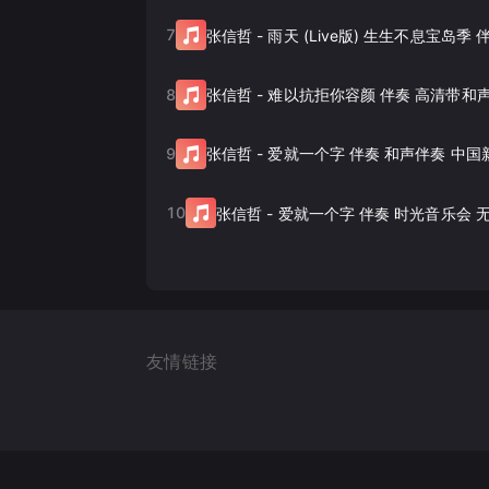
7
张信哲
-
雨天 (Live版) 生生不息宝岛季
8
张信哲
-
难以抗拒你容颜 伴奏 高清带和
9
张信哲
-
爱就一个字 伴奏 和声伴奏 中国
10
张信哲
-
爱就一个字 伴奏 时光音乐会 
友情链接