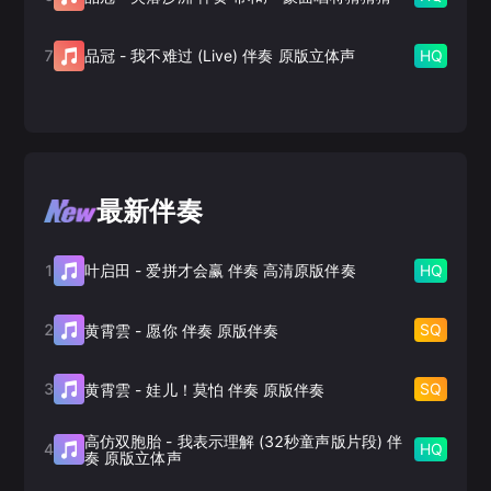
7
HQ
品冠
-
我不难过 (Live) 伴奏 原版立体声
最新伴奏
1
HQ
叶启田
-
爱拼才会赢 伴奏 高清原版伴奏
2
SQ
黄霄雲
-
愿你 伴奏 原版伴奏
3
SQ
黄霄雲
-
娃儿！莫怕 伴奏 原版伴奏
高仿双胞胎
-
我表示理解 (32秒童声版片段) 伴
4
HQ
奏 原版立体声