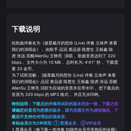
下载说明
此歌曲伴奏名为《
披星戴月的想你 (Live) 伴奏 立体声 来看
我们的演唱会
》， 由歌手
品冠
黄品源
陈楚生
王栎鑫
陆
虎
张远
苏醒AllenSu
王铮亮
演唱， 歌曲音质达到了
320
kbps， 文件大小为
10
MB， 总时长为:
4‘41’‘
秒， 下载需
要
20
金币。
为了试听流畅，
[披星戴月的想你 (Live) 伴奏 立体声 来看
我们的演唱会]
-
品冠
黄品源
陈楚生
王栎鑫
陆虎
张远
苏醒
AllenSu
王铮亮
试听为压缩的音质并且带水印， 您下载后的
音质为
320
kbps 的
MP3
格式， 并且无水印哟。
特别说明：下载后的伴奏和试听的版本完全一致，下载之前
请确定好是否为您要的版本，因为音频文件为虚拟物品，下
载后不支持任何理由的退换货。
本站会员分为2种类型: ① 普通会员，②VIP会员
1.普通会员（每下载一首伴奏 扣除您会员号里相应的金额）