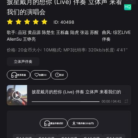
披星戴月的想你 (Live) 伴奏 立体声 来看
HQ
我们的演唱会
ID:
40498
歌手:
品冠
黄品源
陈楚生
王栎鑫
陆虎
张远
苏醒
曲风:
综艺LIVE
AllenSu
王铮亮
伴奏
价格:
20
金币
大小:
10
M
格式:
MP3
比特率:
320
kb/s
长度:
4‘41’‘
立体声伴奏
联系客服
收藏
(3)
投诉
披星戴月的想你 (Live) 伴奏 立体声 来看我们的演唱会
00:00
/
04:41
播放伴奏试听
下载
伴奏
(
20
金币)