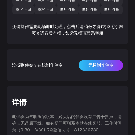
升1个半调
升2个半调
升3个半调
升4个半调
升5个半调
降1个半调
降2个半调
降3个半调
降4个半调
降5个半调
变调操作需要现场即时处理，点击后请稍做等待(约30秒);网
页变调音质有损，如需无损请联系客服
没找到伴奏？在线制作伴奏
无损制作伴奏
详情
此伴奏为试听压缩版本，购买后的伴奏没有广告干扰声，请
确认无误后下载。如有疑问可联系本站在线客服。工作时间
为（9:30-18:30),QQ微信同号：812836730