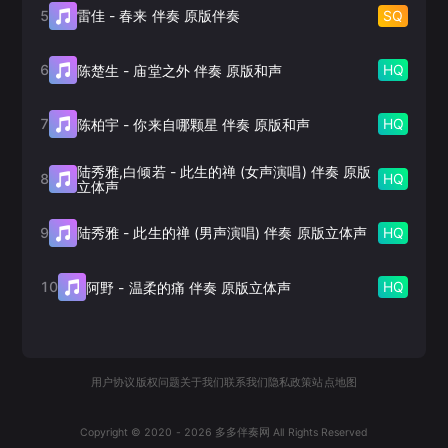
5
SQ
雷佳
-
春来 伴奏 原版伴奏
6
HQ
陈楚生
-
庙堂之外 伴奏 原版和声
7
HQ
陈柏宇
-
你来自哪颗星 伴奏 原版和声
陆秀雅,白倾若
-
此生的禅 (女声演唱) 伴奏 原版
8
HQ
立体声
9
HQ
陆秀雅
-
此生的禅 (男声演唱) 伴奏 原版立体声
10
HQ
阿野
-
温柔的痛 伴奏 原版立体声
用户协议
版权问题
关于我们
联系我们
隐私政策
站点地图
Copyright © 2020 -
2026
多多伴奏网 All Rights Reserved