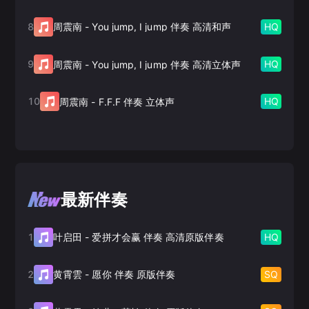
8
HQ
周震南
-
You jump, I jump 伴奏 高清和声
9
HQ
周震南
-
You jump, I jump 伴奏 高清立体声
10
HQ
周震南
-
F.F.F 伴奏 立体声
最新伴奏
1
HQ
叶启田
-
爱拼才会赢 伴奏 高清原版伴奏
2
SQ
黄霄雲
-
愿你 伴奏 原版伴奏