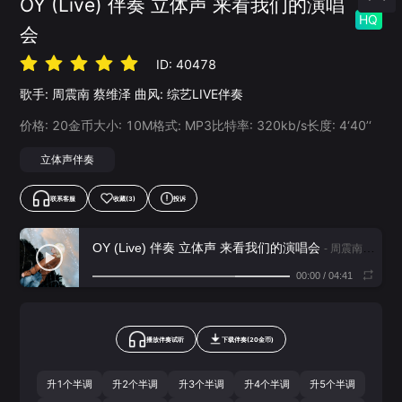
OY (Live) 伴奏 立体声 来看我们的演唱
HQ
会
ID:
40478
歌手:
周震南
蔡维泽
曲风:
综艺LIVE伴奏
价格:
20
金币
大小:
10
M
格式:
MP3
比特率:
320
kb/s
长度:
4‘40’‘
立体声伴奏
联系客服
收藏
(3)
投诉
OY (Live) 伴奏 立体声 来看我们的演唱会
- 周震南,蔡维泽
00:00
/
04:41
播放伴奏试听
下载
伴奏
(
20
金币)
升1个半调
升2个半调
升3个半调
升4个半调
升5个半调