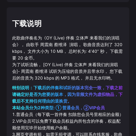
下载说明
此歌曲伴奏名为《
OY (Live) 伴奏 立体声 来看我们的演唱
会
》， 由歌手
周震南
蔡维泽
演唱， 歌曲音质达到了
320
kbps， 文件大小为
10
MB， 总时长为:
4‘40’‘
秒， 下载需
要
20
金币。
为了试听流畅，
[OY (Live) 伴奏 立体声 来看我们的演唱
会]
-
周震南
蔡维泽
试听为压缩的音质并且带水印， 您下载
后的音质为
320
kbps 的
MP3
格式， 并且无水印哟。
特别说明：下载后的伴奏和试听的版本完全一致，下载之前
请确定好是否为您要的版本，因为音频文件为虚拟物品，下
载后不支持任何理由的退换货。
本站会员分为2种类型: ① 普通会员，②VIP会员
1.普通会员（每下载一首伴奏 扣除您会员号里相应的金额）
2.VIP会员可以免费下载会员权益内所包含的伴奏，权益配
额使用完毕开始使用账户余额。
3.网页变调有损，如需无损变调，可以联系在线客服，歌曲