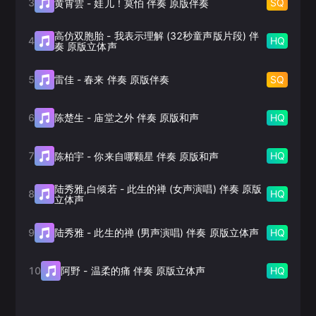
3
SQ
黄霄雲
-
娃儿！莫怕 伴奏 原版伴奏
高仿双胞胎
-
我表示理解 (32秒童声版片段) 伴
4
HQ
奏 原版立体声
5
SQ
雷佳
-
春来 伴奏 原版伴奏
6
HQ
陈楚生
-
庙堂之外 伴奏 原版和声
7
HQ
陈柏宇
-
你来自哪颗星 伴奏 原版和声
陆秀雅,白倾若
-
此生的禅 (女声演唱) 伴奏 原版
8
HQ
立体声
9
HQ
陆秀雅
-
此生的禅 (男声演唱) 伴奏 原版立体声
10
HQ
阿野
-
温柔的痛 伴奏 原版立体声