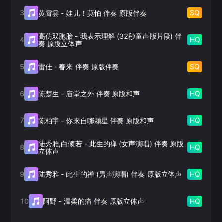
3
SQ
黄霄雲
-
娃儿！莫怕 伴奏 原版伴奏
高仿双胞胎
-
我表示理解 (32秒童声版片段) 伴
4
HQ
奏 原版立体声
5
SQ
雷佳
-
春来 伴奏 原版伴奏
6
HQ
陈楚生
-
庙堂之外 伴奏 原版和声
7
HQ
陈柏宇
-
你来自哪颗星 伴奏 原版和声
陆秀雅,白倾若
-
此生的禅 (女声演唱) 伴奏 原版
8
HQ
立体声
9
HQ
陆秀雅
-
此生的禅 (男声演唱) 伴奏 原版立体声
10
HQ
阿野
-
温柔的痛 伴奏 原版立体声