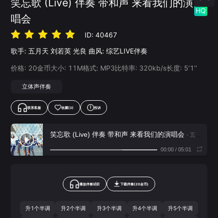
笑忘歌 (Live) 伴奏 带和声 来看我们的演
HQ
唱会
ID:
40467
歌手:
五月天
刘若英
光良
曲风:
综艺LIVE伴奏
价格:
20
金币
大小:
11
M
格式:
MP3
比特率:
320
kb/s
长度:
5‘1’‘
立体声伴奏
联系客服
收藏
(3)
投诉
笑忘歌 (Live) 伴奏 带和声 来看我们的演唱会
- 五月天,刘若英,光良
00:00
/
05:01
播放伴奏试听
下载
伴奏
(
20
金币)
升1个半调
升2个半调
升3个半调
升4个半调
升5个半调