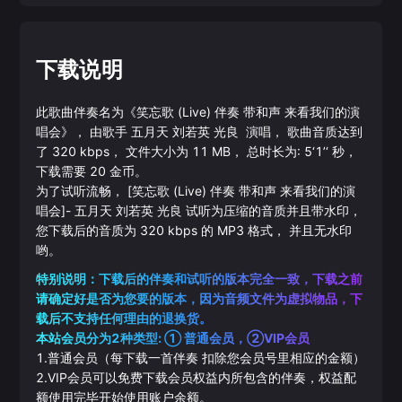
下载说明
此歌曲伴奏名为《
笑忘歌 (Live) 伴奏 带和声 来看我们的演
唱会
》， 由歌手
五月天
刘若英
光良
演唱， 歌曲音质达到
了
320
kbps， 文件大小为
11
MB， 总时长为:
5‘1’‘
秒，
下载需要
20
金币。
为了试听流畅，
[笑忘歌 (Live) 伴奏 带和声 来看我们的演
唱会]
-
五月天
刘若英
光良
试听为压缩的音质并且带水印，
您下载后的音质为
320
kbps 的
MP3
格式， 并且无水印
哟。
特别说明：下载后的伴奏和试听的版本完全一致，下载之前
请确定好是否为您要的版本，因为音频文件为虚拟物品，下
载后不支持任何理由的退换货。
本站会员分为2种类型: ① 普通会员，②VIP会员
1.普通会员（每下载一首伴奏 扣除您会员号里相应的金额）
2.VIP会员可以免费下载会员权益内所包含的伴奏，权益配
额使用完毕开始使用账户余额。