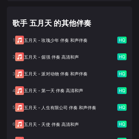
歌手 五月天 的其他伴奏
1
HQ
五月天
-
玫瑰少年 伴奏 和声伴奏
2
HQ
五月天
-
倔强 伴奏 高清和声
3
HQ
五月天
-
派对动物 伴奏 和声伴奏
4
HQ
五月天
-
第一天 伴奏 高清和声
5
HQ
五月天
-
人生有限公司 伴奏 和声伴奏
6
HQ
五月天
-
天使 伴奏 高清和声