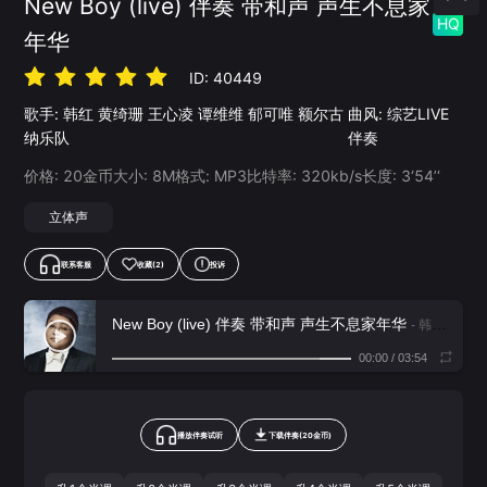
New Boy (live) 伴奏 带和声 声生不息家
HQ
年华
ID:
40449
歌手:
韩红
黄绮珊
王心凌
谭维维
郁可唯
额尔古
曲风:
综艺LIVE
纳乐队
伴奏
价格:
20
金币
大小:
8
M
格式:
MP3
比特率:
320
kb/s
长度:
3‘54’‘
立体声
联系客服
收藏
(2)
投诉
New Boy (live) 伴奏 带和声 声生不息家年华
- 韩红,黄绮珊,王心凌,谭维维,郁可唯,额尔古纳乐队
00:00
/
03:54
播放伴奏试听
下载
伴奏
(
20
金币)