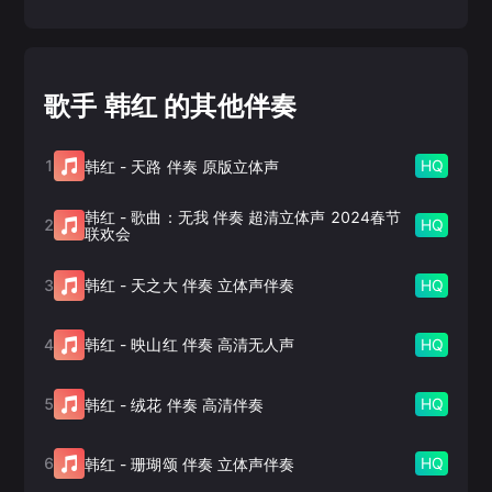
歌手 韩红 的其他伴奏
1
HQ
韩红
-
天路 伴奏 原版立体声
韩红
-
歌曲：无我 伴奏 超清立体声 2024春节
2
HQ
联欢会
3
HQ
韩红
-
天之大 伴奏 立体声伴奏
4
HQ
韩红
-
映山红 伴奏 高清无人声
5
HQ
韩红
-
绒花 伴奏 高清伴奏
6
HQ
韩红
-
珊瑚颂 伴奏 立体声伴奏