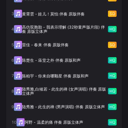
3
SQ
黄霄雲
-
娃儿！莫怕 伴奏 原版伴奏
高仿双胞胎
-
我表示理解 (32秒童声版片段) 伴
4
HQ
奏 原版立体声
5
SQ
雷佳
-
春来 伴奏 原版伴奏
6
HQ
陈楚生
-
庙堂之外 伴奏 原版和声
7
HQ
陈柏宇
-
你来自哪颗星 伴奏 原版和声
陆秀雅,白倾若
-
此生的禅 (女声演唱) 伴奏 原版
8
HQ
立体声
9
HQ
陆秀雅
-
此生的禅 (男声演唱) 伴奏 原版立体声
10
HQ
阿野
-
温柔的痛 伴奏 原版立体声