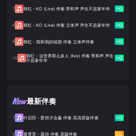
7
HQ
韩红
-
KO (Live) 伴奏 带和声 声生不息家年华
8
HQ
韩红
-
KO (Live) 伴奏 立体声 声生不息家年华
9
HQ
韩红
-
我和我的祖国 伴奏 立体声伴奏
韩红
-
这世界那么多人 (live) 伴奏 带和声 声生
10
HQ
不息家年华
最新伴奏
1
HQ
叶启田
-
爱拼才会赢 伴奏 高清原版伴奏
2
SQ
黄霄雲
-
愿你 伴奏 原版伴奏