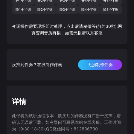
升1个半调
升2个半调
升3个半调
升4个半调
升5个半调
降1个半调
降2个半调
降3个半调
降4个半调
降5个半调
变调操作需要现场即时处理，点击后请稍做等待(约30秒);网
页变调音质有损，如需无损请联系客服
没找到伴奏？在线制作伴奏
无损制作伴奏
详情
此伴奏为试听压缩版本，购买后的伴奏没有广告干扰声，请
确认无误后下载。如有疑问可联系本站在线客服。工作时间
为（9:30-18:30),QQ微信同号：812836730