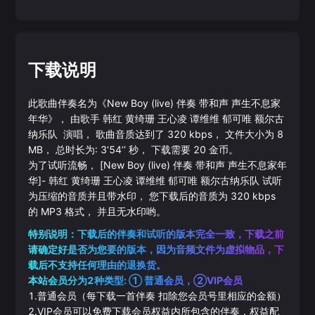
下载说明
此歌曲伴奏名为《
New Boy (live) 伴奏 带和声 声生不息家
年华
》， 由歌手
韩红
黄绮珊
王心凌
谭维维
郁可唯
额尔古
纳乐队
演唱， 歌曲音质达到了
320
kbps， 文件大小为
8
MB， 总时长为:
3‘54’‘
秒， 下载需要
20
金币。
为了试听流畅，
[New Boy (live) 伴奏 带和声 声生不息家年
华]
-
韩红
黄绮珊
王心凌
谭维维
郁可唯
额尔古纳乐队
试听
为压缩的音质并且带水印， 您下载后的音质为
320
kbps
的
MP3
格式， 并且无水印哟。
特别说明：下载后的伴奏和试听的版本完全一致，下载之前
请确定好是否为您要的版本，因为音频文件为虚拟物品，下
载后不支持任何理由的退换货。
本站会员分为2种类型: ① 普通会员，②VIP会员
1.普通会员（每下载一首伴奏 扣除您会员号里相应的金额）
2.VIP会员可以免费下载会员权益内所包含的伴奏，权益配