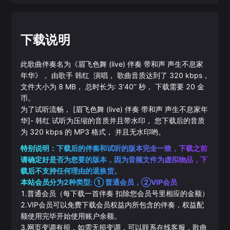
下载说明
此歌曲伴奏名为《
眉飞色舞 (live) 伴奏 带和声 声生不息家
年华
》， 由歌手
韩红
演唱， 歌曲音质达到了
320
kbps，
文件大小为
8
MB， 总时长为:
3‘40’‘
秒， 下载需要
20
金
币。
为了试听流畅，
[眉飞色舞 (live) 伴奏 带和声 声生不息家年
华]
-
韩红
试听为压缩的音质并且带水印， 您下载后的音质
为
320
kbps 的
MP3
格式， 并且无水印哟。
特别说明：下载后的伴奏和试听的版本完全一致，下载之前
请确定好是否为您要的版本，因为音频文件为虚拟物品，下
载后不支持任何理由的退换货。
本站会员分为2种类型: ① 普通会员，②VIP会员
1.普通会员（每下载一首伴奏 扣除您会员号里相应的金额）
2.VIP会员可以免费下载会员权益内所包含的伴奏，权益配
额使用完毕开始使用账户余额。
3.网页变调有损，如需无损变调，可以联系在线客服，歌曲