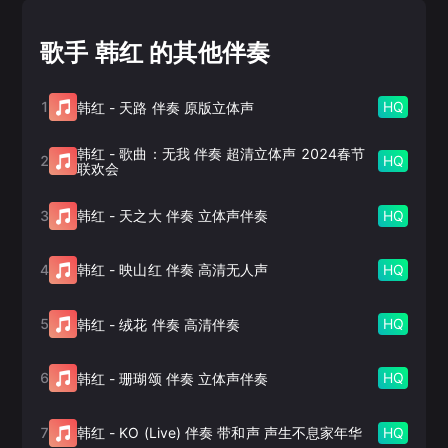
歌手 韩红 的其他伴奏
1
HQ
韩红
-
天路 伴奏 原版立体声
韩红
-
歌曲：无我 伴奏 超清立体声 2024春节
2
HQ
联欢会
3
HQ
韩红
-
天之大 伴奏 立体声伴奏
4
HQ
韩红
-
映山红 伴奏 高清无人声
5
HQ
韩红
-
绒花 伴奏 高清伴奏
6
HQ
韩红
-
珊瑚颂 伴奏 立体声伴奏
7
HQ
韩红
-
KO (Live) 伴奏 带和声 声生不息家年华