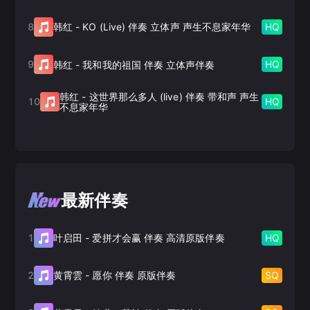
8
HQ
韩红
-
KO (Live) 伴奏 立体声 声生不息家年华
9
HQ
韩红
-
我和我的祖国 伴奏 立体声伴奏
韩红
-
这世界那么多人 (live) 伴奏 带和声 声生
10
HQ
不息家年华
最新伴奏
1
HQ
叶启田
-
爱拼才会赢 伴奏 高清原版伴奏
2
SQ
黄霄雲
-
愿你 伴奏 原版伴奏