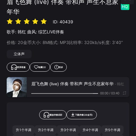
眉飞色舞 (live) 伴奏 带和声 声生不息家
HQ
年华
ID:
40439
歌手:
韩红
曲风:
综艺LIVE伴奏
价格:
20
金币
大小:
8
M
格式:
MP3
比特率:
320
kb/s
长度:
3‘40’‘
立体声
联系客服
收藏
(2)
投诉
眉飞色舞 (live) 伴奏 带和声 声生不息家年华
- 韩红
00:00
/
03:40
播放伴奏试听
下载
伴奏
(
20
金币)
升1个半调
升2个半调
升3个半调
升4个半调
升5个半调